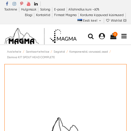
Tootmine
Hulgimüük
Salong
E-pood
Allahindlus kuni −60%
Blogi
Kontaktid
Firmast Magma
Korduma kippuvad küsimused
Eesti keel
Wishlist (
0
)
0
Avalehele
Sanitaartehnilise
Segistid
Komponendid, varuosad, osad
Damixa KIT SPOUT HEAD COMPLETE