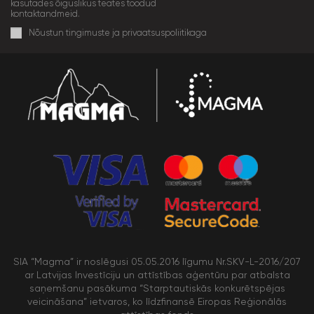
kasutades õiguslikus teates toodud
kontaktandmeid.
Nõustun tingimuste ja privaatsuspoliitikaga
SIA “Magma” ir noslēgusi 05.05.2016 līgumu Nr.SKV-L-2016/207
ar Latvijas Investīciju un attīstības aģentūru par atbalsta
saņemšanu pasākuma “Starptautiskās konkurētspējas
veicināšana” ietvaros, ko līdzfinansē Eiropas Reģionālās