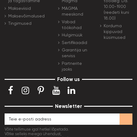
ja tagastamine
Magma
tööaeg: Dd.
10.00-19.00
Makseviisid
MAGMA
(reedeti kuni
meeskond
Maksevõimalused
18.00)
Vabad
Tingimused
Korduma
töökohad
kippuvad
Hulgimüük
küsimused
Sertifikaadid
Garantija un
serviss
Partnerite
jaoks
Follow us
Newsletter
Võite tellimuse igal hetkel lõpetada.
Võtke selleks meiega ühendust,