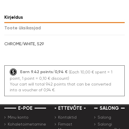
Kirjeldus
Toote üksikasjad
CHROME/WHITE, S29
Earn 9.42 points/0,94 €
(Each 10,00 € spent = 1
point, 1 point = 0,10 € discount)
Your cart will total 9.42 points that can be converted
into a voucher of 0,94 €.
E-POE
ETTEVŌTE
SALONG
Minu konto
Kontaktid
Salong
Kohaletoimetamine
Firmast
Salongi