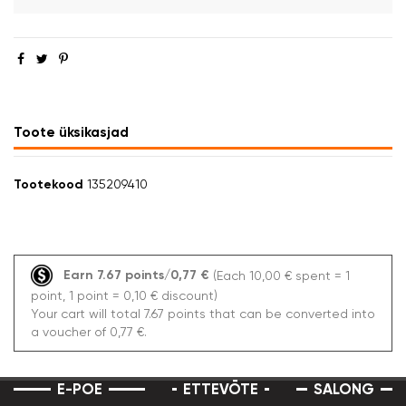
Toote üksikasjad
Tootekood
135209410
Earn 7.67 points/0,77 €
(Each 10,00 € spent = 1
point, 1 point = 0,10 € discount)
Your cart will total 7.67 points that can be converted into
a voucher of 0,77 €.
E-POE
ETTEVŌTE
SALONG