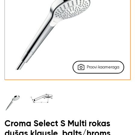
Proovi kaameraga
Croma Select S Multi rokas
dušas klausle, balts/hroms