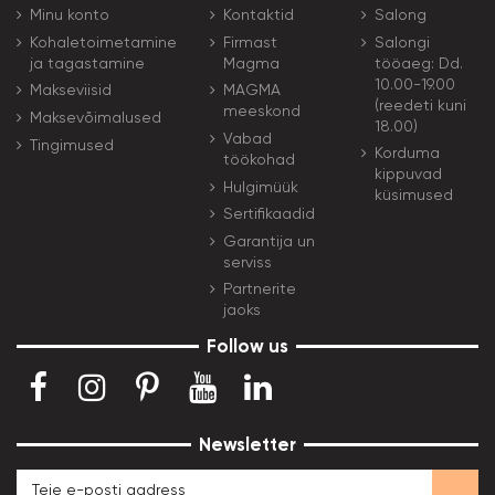
Minu konto
Kontaktid
Salong
Kohaletoimetamine
Firmast
Salongi
ja tagastamine
Magma
tööaeg: Dd.
10.00-19.00
Makseviisid
MAGMA
(reedeti kuni
meeskond
Maksevõimalused
18.00)
Vabad
Tingimused
Korduma
töökohad
kippuvad
Hulgimüük
küsimused
Sertifikaadid
Garantija un
serviss
Partnerite
jaoks
Follow us
Newsletter