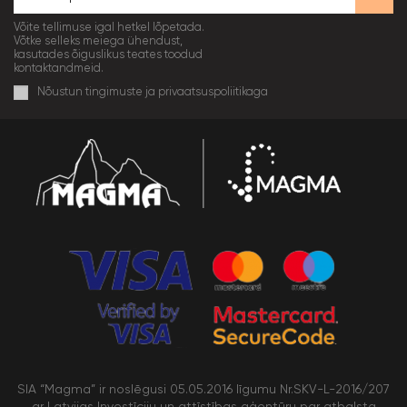
Võite tellimuse igal hetkel lõpetada.
Võtke selleks meiega ühendust,
kasutades õiguslikus teates toodud
kontaktandmeid.
Nõustun tingimuste ja privaatsuspoliitikaga
SIA “Magma” ir noslēgusi 05.05.2016 līgumu Nr.SKV-L-2016/207
ar Latvijas Investīciju un attīstības aģentūru par atbalsta