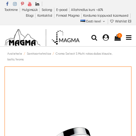
Tootmine
Hulgimüük
Salong
E-pood
Allahindlus kuni −60%
Blogi
Kontaktid
Firmast Magma
Korduma kippuvad küsimused
Eesti keel
Wishlist (
0
)
0
Avalehele
Sanitaartehnilise
Croma Select S Multi rokas dušas klausle,
balts/hroms