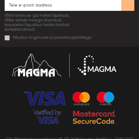
Võite tellimuse igal hetkel lõpetada.
Võtke selleks meiega ühendust,
kasutades õiguslikus teates toodud
kontaktandmeid.
Nõustun tingimuste ja privaatsuspoliitikaga
SIA “Magma” ir noslēgusi 05.05.2016 līgumu Nr.SKV-L-2016/207