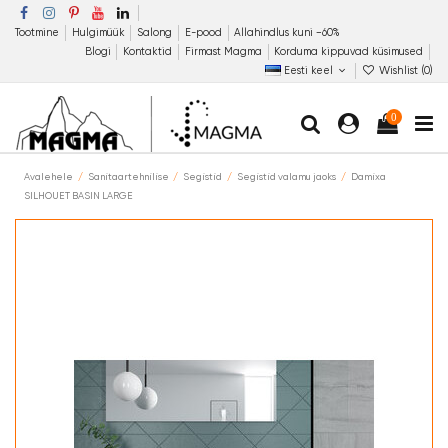
Tootmine
Hulgimüük
Salong
E-pood
Allahindlus kuni −60%
Blogi
Kontaktid
Firmast Magma
Korduma kippuvad küsimused
Eesti keel
Wishlist (
0
)
0
Avalehele
Sanitaartehnilise
Segistid
Segistid valamu jaoks
Damixa
SILHOUET BASIN LARGE