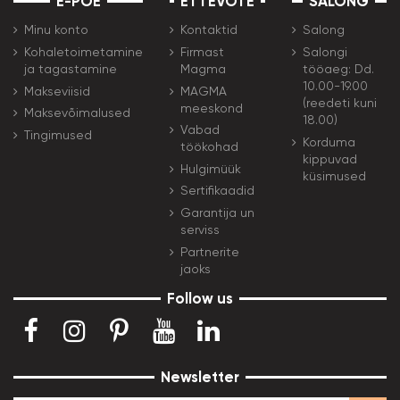
E-POE
ETTEVŌTE
SALONG
Minu konto
Kontaktid
Salong
Kohaletoimetamine
Firmast
Salongi
ja tagastamine
Magma
tööaeg: Dd.
10.00-19.00
Makseviisid
MAGMA
(reedeti kuni
meeskond
Maksevõimalused
18.00)
Vabad
Tingimused
Korduma
töökohad
kippuvad
Hulgimüük
küsimused
Sertifikaadid
Garantija un
serviss
Partnerite
jaoks
Follow us
Newsletter