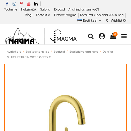
Tootmine
Hulgimüük
Salong
E-pood
Allahindlus kuni −60%
Blogi
Kontaktid
Firmast Magma
Korduma kippuvad küsimused
Eesti keel
Wishlist (
0
)
0
Avalehele
Sanitaartehnilise
Segistid
Segistid valamu jaoks
Damixa
SILHOUET BASIN MIXER PICCOLO