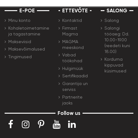
E-POE
ETTEVŌTE
SALONG
Minu konto
Kontaktid
Salong
Kohaletoimetamine
Firmast
Salongi
ja tagastamine
Magma
tööaeg: Dd.
10.00-19.00
Makseviisid
MAGMA
(reedeti kuni
meeskond
Maksevõimalused
18.00)
Vabad
Tingimused
Korduma
töökohad
kippuvad
Hulgimüük
küsimused
Sertifikaadid
Garantija un
serviss
Partnerite
jaoks
Follow us