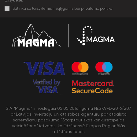
taisyklėse.
Sutinku su taisyklėmis ir sąlygomis bei privatumo politika
SIA “Magma” ir noslēgusi 05.05.2016 līgumu Nr.SKV-L-2016/207
ar Latvijas Investīciju un attīstības aģentūru par atbalsta
saņemšanu pasākuma “Starptautiskās konkurētspējas
veicināšana” ietvaros, ko līdzfinansē Eiropas Reģionālās
attīstības fonds