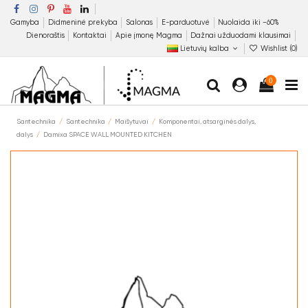
Gamyba
Didmeninė prekyba
Salonas
E-parduotuvė
Nuolaida iki −60%
Dienoraštis
Kontaktai
Apie įmonę Magma
Dažnai užduodami klausimai
Lietuvių kalba
Wishlist (
0
)
0
Santechnika
Santechnika
Maišytuvai
Komponentai, atsarginės dalys,
dalys
Damixa SPACE WALL MOUNTED KITCHEN