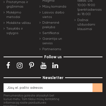
Magma
laikas: Dd.
Pristatymas ir
10:00-19:00
Mūsų komanda
grąžinimas
(penktadieniais
Laisvos darbo
Mokėjimo
iki 18:00)
vietos
metodai
Dažnai
Didmeninė
Mokėkite vėliau
užduodami
prekyba
Taisyklės ir
klausimai
Sertifikatai
sąlygos
Garantija un
serviss
Partneriams
Follow us
Newsletter
Prenumeratos galėsite atsisakyti bet
kuriuo metu. Tam tikslui mūsų kontaktinę
informaciją rasite parduotuvės