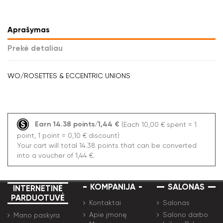
Aprašymas
Prekė detaliau
WO/ROSETTES & ECCENTRIC UNIONS
Earn 14.38 points/1,44 €
(Each 10,00 € spent = 1
point, 1 point = 0,10 € discount)
Your cart will total 14.38 points that can be converted
into a voucher of 1,44 €.
KOMPANIJA
SALONAS
INTERNETINĖ
PARDUOTUVĖ
Kontaktai
Salonas
Apie įmonę
Salono darbo
Mano paskyra