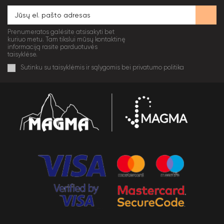
Prenumeratos galėsite atsisakyti bet
kuriuo metu. Tam tikslui mūsų kontaktinę
informaciją rasite parduotuvės
taisyklėse.
Sutinku su taisyklėmis ir sąlygomis bei privatumo politika