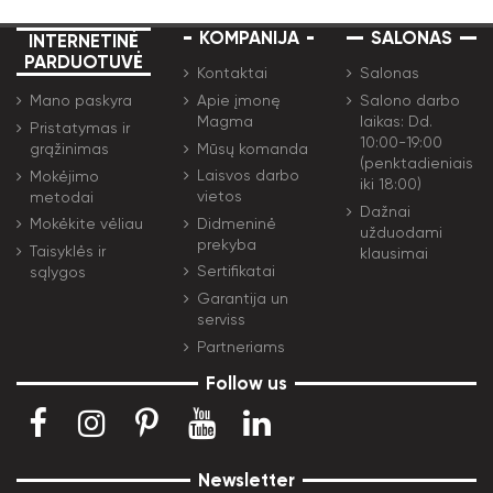
KOMPANIJA
SALONAS
INTERNETINĖ
PARDUOTUVĖ
Kontaktai
Salonas
Apie įmonę
Salono darbo
Mano paskyra
Magma
laikas: Dd.
Pristatymas ir
10:00-19:00
Mūsų komanda
grąžinimas
(penktadieniais
Laisvos darbo
Mokėjimo
iki 18:00)
vietos
metodai
Dažnai
Didmeninė
Mokėkite vėliau
užduodami
prekyba
Taisyklės ir
klausimai
Sertifikatai
sąlygos
Garantija un
serviss
Partneriams
Follow us
Newsletter