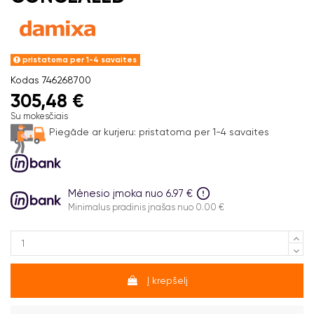
pristatoma per 1-4 savaites
Kodas
746268700
305,48 €
Su mokesčiais
Piegāde ar kurjeru:
pristatoma per 1-4 savaites
Mėnesio įmoka nuo 6.97 €
Minimalus pradinis įnašas nuo 0.00 €
Į krepšelį