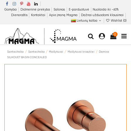
Gamyba
Didmeninė prekyba
Salonas
E-parduotuvė
Nuolaida iki −60%
Dienoraštis
Kontaktai
Apie įmonę Magma
Dažnai užduodami klausimai
Lietuvių kalba
Wishlist (
0
)
0
Santechnika
Santechnika
Maišytuvai
Maišytuvai kriauklei
Damixa
SILHOUET BASIN CONCEALED