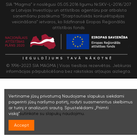
SIA “Magma” ir noslēgusi 05.05.2016 līgumu Nr.SKV-L-2016/207
ar Latvijas Investīciju un attīstības aģentūru par atbalsta
saņemšanu pasākuma “Starptautiskās konkurētspējas
veicināšana” ietvaros, ko līdzfinansē Eiropas Reģionālās
attīstības fonds
/>
© 1996-2023 SIA MAGMA |
Visas tiesības rezervētas. Jebkuras
informācijas pārpublicēšana bez rakstiskas atļaujas aizliegta.
Vertiname jūsų privatumą Naudojame slapukus siekdami
pagerinti jūsų naršymo patirtį, rodyti suasmenintus skelbimus
ar turinį ir analizuoti srautą. Spustelėdami „Priimti
viską“
sutinkate su slapukų naudojimu.
Accept