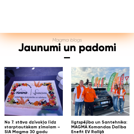
Magma blogs
Jaunumi un padomi
No 7. stāva dzīvokļa līdz
Ilgtspējība un Santehnika:
starptautiskam zīmolam –
MAGMA Komandas Dalība
SIA Magma 30 gadu
Enefit EV Rallijā