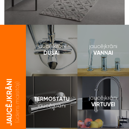
jaucējkrāni
jaucējkrāni
DUŠAI
VANNAI
JAUCĒJKRĀNI
(ūdens maisītāji)
jaucējkrāni
TERMOSTATU
VIRTUVEI
jaucējkrāni