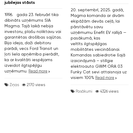
jubilejas stāsts
20. septembrī, 2025. gadā,
1996. gada 23. februārī tika
Magma komanda ar divām
dibināts uzņēmums SIA
ekipāžām devās ceļā, lai
Magma. Tajā laikā nebija
pārstāvētu savu
investoru, plašu noliktavu vai
uzņēmumu Enefit EV rallijā —
garantētas drošības sajūtas.
pasākumā, kas
Bija ideja, daži debitoru
veltīts ilgtspējīgas
parādi, vecs Ford Transit un
mobilitātes veicināšanai.
ļoti liela apņēmība pierādīt,
Komandas sabiedrotie šajā
ka ar kvalitāti iespējams
izaicinājumā – stilīgie
izveidot ilgtspējīgu
elektroauto GWM ORA 03
uzņēmumu.
Read more
Funky Cat sevi attaisnoja uz
visiem 100%
Read more
Ziņas
2170 views
Pasākumi
4326 views