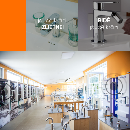
BIDĒ
jaucējkrāni
IZLIETNEI
jaucējkrāni