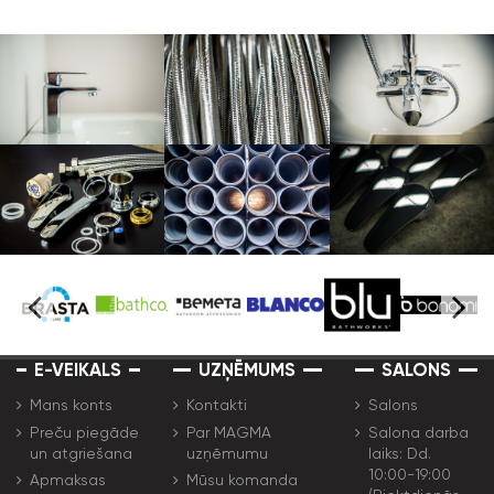
E-VEIKALS
UZŅĒMUMS
SALONS
Mans konts
Kontakti
Salons
Preču piegāde
Par MAGMA
Salona darba
un atgriešana
uzņēmumu
laiks: Dd.
10:00-19:00
Apmaksas
Mūsu komanda