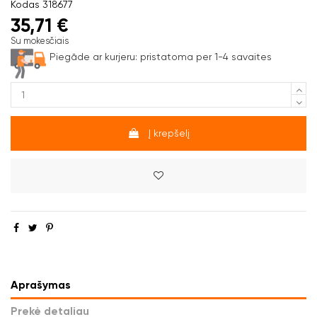
Kodas
318677
35,71 €
Su mokesčiais
Piegāde ar kurjeru:
pristatoma per 1-4 savaites
Į krepšelį
Aprašymas
Prekė detaliau