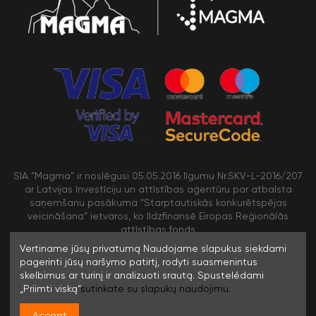
SIA “Magma” ir noslēgusi 05.05.2016 līgumu Nr.SKV-L-2016/207
ar Latvijas Investīciju un attīstības aģentūru par atbalsta
saņemšanu pasākuma “Starptautiskās konkurētspējas
veicināšana” ietvaros, ko līdzfinansē Eiropas Reģionālās
attīstības fonds
Vertiname jūsų privatumą Naudojame slapukus siekdami
pagerinti jūsų naršymo patirtį, rodyti suasmenintus
/>
skelbimus ar turinį ir analizuoti srautą. Spustelėdami
„Priimti viską“
sutinkate su slapukų naudojimu.
Accept