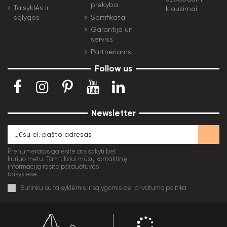
prekyba
Taisyklės ir
klausimai
Sertifikatai
sąlygos
Garantija un
serviss
Partneriams
Follow us
Newsletter
Prenumeratos galėsite atsisakyti bet
kuriuo metu. Tam tikslui mūsų kontaktinę
informaciją rasite parduotuvės
taisyklėse.
Sutinku su taisyklėmis ir sąlygomis bei privatumo politika