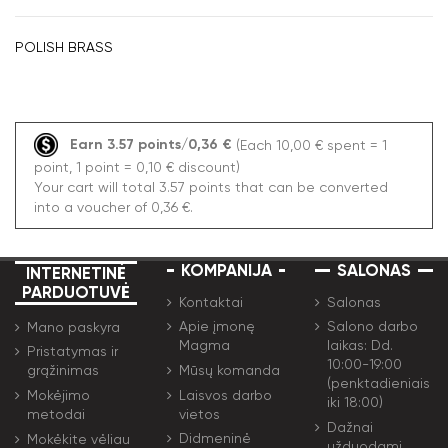
POLISH BRASS
Earn 3.57 points/0,36 €
(Each 10,00 € spent = 1
point, 1 point = 0,10 € discount)
Your cart will total 3.57 points that can be converted
into a voucher of 0,36 €.
KOMPANIJA
SALONAS
INTERNETINĖ
PARDUOTUVĖ
Kontaktai
Salonas
Apie įmonę
Salono darbo
Mano paskyra
Magma
laikas: Dd.
Pristatymas ir
10:00-19:00
Mūsų komanda
grąžinimas
(penktadieniais
Laisvos darbo
Mokėjimo
iki 18:00)
vietos
metodai
Dažnai
Didmeninė
Mokėkite vėliau
užduodami