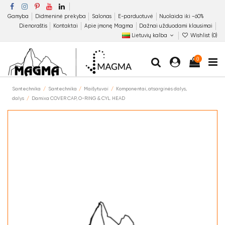
Gamyba
Didmeninė prekyba
Salonas
E-parduotuvė
Nuolaida iki −60%
Dienoraštis
Kontaktai
Apie įmonę Magma
Dažnai užduodami klausimai
Lietuvių kalba
Wishlist (
0
)
0
Santechnika
Santechnika
Maišytuvai
Komponentai, atsarginės dalys,
dalys
Damixa COVER CAP, O-RING & CYL. HEAD