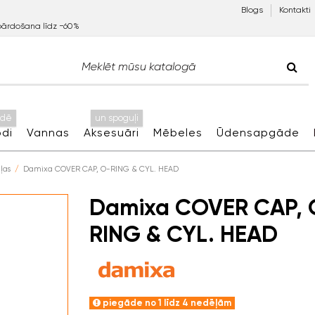
Blogs
Kontakti
pārdošana līdz −60%
idē
un spoguļi
di
Vannas
Aksesuāri
Mēbeles
Ūdensapgāde
ļas
Damixa COVER CAP, O-RING & CYL. HEAD
Damixa COVER CAP, 
RING & CYL. HEAD
piegāde no 1 līdz 4 nedēļām