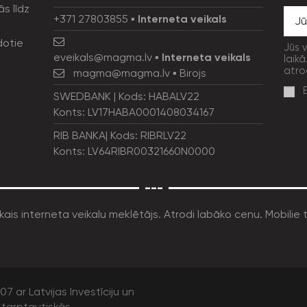
ās līdz
+371 27803855
▪
Interneta veikals
dotie
Jūs 
eveikals@magma.lv
▪
Interneta veikals
laikā
atro
magma@magma.lv
▪ Birojs
SWEDBANK | Kods: HABALV22
Konts: LV17HABA0001408034167
RIB BANKA| Kods: RIBRLV22
Konts: LV64RIBR00321660N0000
---
7 ar Latvijas Investīciju un
tarptautiskās