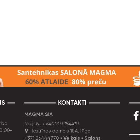
NS
KONTAKTI
MAGMA SIA
rba
Reģ. Nr. LV40003284410
10:00-
Katrīnas dambis 18A, Rīga
+371 26444770
▪
Veikals
▪
Salons