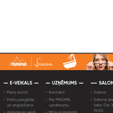
E-VEIKALS
UZŅĒMUMS
SALO
Mans konts
Kontakti
Salons
Preču piegāde
Par MAGMA
Salona da
un atgriešana
uzņēmumu
laiks: Dd. 
19:00
Apmaksas veidi
Mūsu komanda