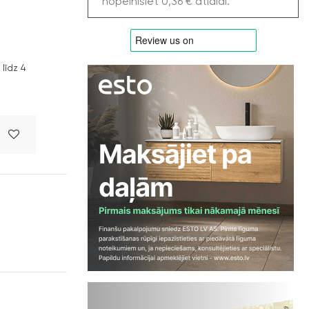
nopelnīsiet 0,36 € atlaidi.
līdz 4