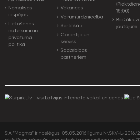
(Piektdien
Nomaksas
Vakances
18:00)
iespējas
Vairumtirdzniecība
Biežāk uz
Lietošanas
Sertifikāti
jautājumi
noteikumi un
Garantija un
privātuma
serviss
politika
Sadarbības
partneriem
SIA “Magma” ir noslēgusi 05.05.2016 līgumu Nr.SKV-L-2016/20
attīstības aģentūru par atbalsta saņemšanu pasākuma “S