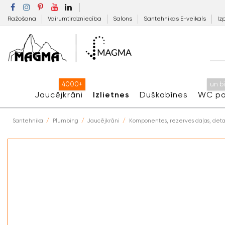
Ražošana
Vairumtirdzniecība
Salons
Santehnikas E-veikals
Iz
4000+
un b
Jaucējkrāni
Izlietnes
Duškabīnes
WC po
Santehnika
Plumbing
Jaucējkrāni
Komponentes, rezerves daļas, deta