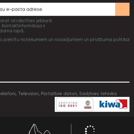
varat atrakstīties jebkurā
. Kontaktinformācija ir
dama lapā.
Es piekrītu noteikumiem un nosacījumiem un privātuma politikai