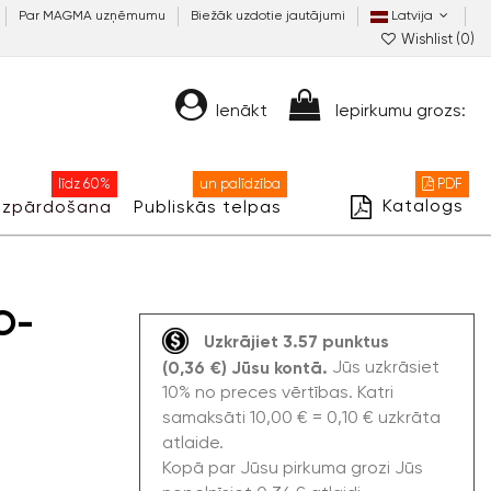
Par MAGMA uzņēmumu
Biežāk uzdotie jautājumi
Latvija
Wishlist (
0
)
Ienākt
Iepirkumu grozs:
līdz 60%
un palīdzība
PDF
Katalogs
Izpārdošana
Publiskās telpas
O-
Uzkrājiet 3.57 punktus
Jūs uzkrāsiet
(0,36 €) Jūsu kontā.
10% no preces vērtības. Katri
samaksāti 10,00 € = 0,10 € uzkrāta
atlaide.
Kopā par Jūsu pirkuma grozi Jūs