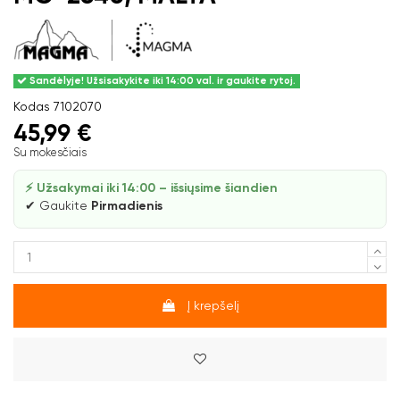
Sandėlyje! Užsisakykite iki 14:00 val. ir gaukite rytoj.
Kodas
7102070
45,99 €
Su mokesčiais
⚡ Užsakymai iki 14:00 – išsiųsime šiandien
✔ Gaukite
Pirmadienis
Į krepšelį