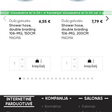
ėlyje! Užsisakykite iki 14:00 val. ir gaukite rytoj.
Sandėlyje! Užsisakykite iki 14:00 val. ir gaukite
Dušo galvutės
6,55 €
Dušo galvutės
7,79 €
Shower hose,
Shower hose,
double braiding
double braiding
106-MG, 150CM
106-MG, 200CM
MAGMA
MAGMA
Į
Į
krepšelį
krepšelį
KOMPANIJA
SALONAS
INTERNETINĖ
PARDUOTUVĖ
Kontaktai
Salonas