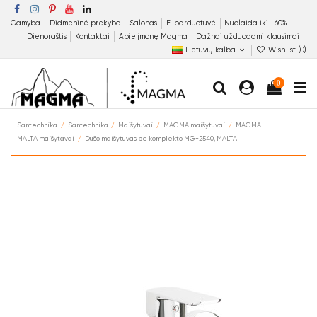
Gamyba
Didmeninė prekyba
Salonas
E-parduotuvė
Nuolaida iki −60%
Dienoraštis
Kontaktai
Apie įmonę Magma
Dažnai užduodami klausimai
Lietuvių kalba
Wishlist (
0
)
0
Santechnika
Santechnika
Maišytuvai
MAGMA maišytuvai
MAGMA
MALTA maišytavai
Dušo maišytuvas be komplekto MG-2540, MALTA