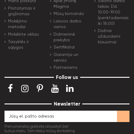
Apie įmonę
Salono darbo
Mano paskyra
Magma
laikas: Dd.
Pristatymas ir
10:00-19:00
Mūsų komanda
grąžinimas
(penktadieniais
Laisvos darbo
Mokėjimo
iki 18:00)
vietos
metodai
Dažnai
Didmeninė
Mokėkite vėliau
užduodami
prekyba
Taisyklės ir
klausimai
Sertifikatai
sąlygos
Garantija un
serviss
Partneriams
Follow us
Newsletter
Prenumeratos galėsite atsisakyti bet
kuriuo metu. Tam tikslui mūsų kontaktinę