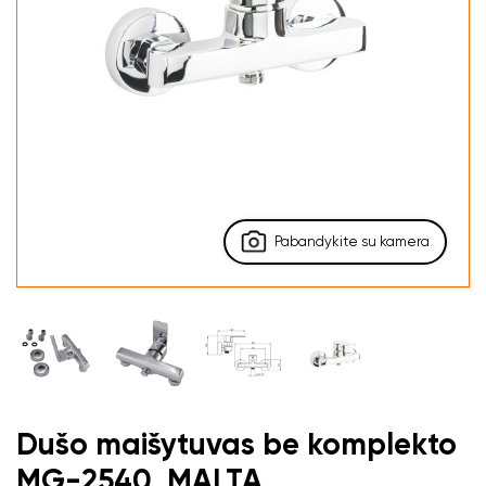
Pabandykite su kamera
Dušo maišytuvas be komplekto
MG-2540, MALTA