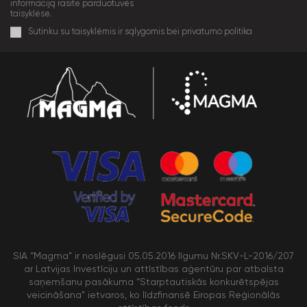
informaciją rasite parduotuvės
taisyklėse.
Sutinku su taisyklėmis ir sąlygomis bei privatumo politika
SIA “Magma” ir noslēgusi 05.05.2016 līgumu Nr.SKV-L-2016/207
ar Latvijas Investīciju un attīstības aģentūru par atbalsta
saņemšanu pasākuma “Starptautiskās konkurētspējas
veicināšana” ietvaros, ko līdzfinansē Eiropas Reģionālās