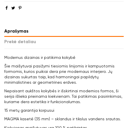
Aprašymas
Prekė detaliau
Modernus dizainas ir patikima kokybė
Šie maišytuvai pasižymi tiesiomis linijomis ir kampuotomis
formomis, kurios puikiai dera prie modernaus interjero. Jų
dizainas sukurtas taip, kad harmoningai papildytų
minimalistines ar geometrines erdves.
Nepaisant aukštos kokybės ir išskirtinai modernios formos, ši
serija išlieka prieinama kiekvienam. Tai patikimas pasirinkimas,
kuriame dera estetika ir funkcionalumas.
15 metų garantija korpusui
MAGMA kasetė (35 mm) – sklandus ir tikslus vandens srautas.
Kiekvienas maišytuvas yra 100 % patikrintas.