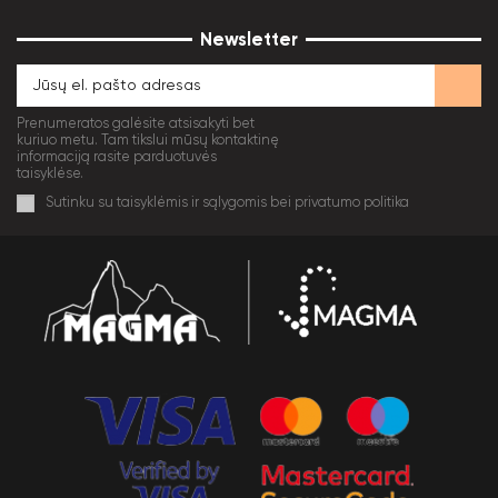
Newsletter
Prenumeratos galėsite atsisakyti bet
kuriuo metu. Tam tikslui mūsų kontaktinę
informaciją rasite parduotuvės
taisyklėse.
Sutinku su taisyklėmis ir sąlygomis bei privatumo politika