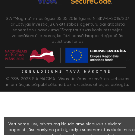
SIA “Magma” ir noslēgusi 05.05.2016 līgumu Nr.SKV-L-2016/207
ar Latvijas Investīciju un attīstības aģentūru par atbalsta
saņemšanu pasākuma “Starptautiskās konkurētspējas
veicināšana” ietvaros, ko līdzfinansē Eiropas Reģionālās
attīstības fonds
/>
© 1996-2023 SIA MAGMA |
Visas tiesības rezervētas. Jebkuras
informācijas pārpublicēšana bez rakstiskas atļaujas aizliegta.
Vertiname jūsų privatumą Naudojame slapukus siekdami
pagerinti jūsų naršymo patirtį, rodyti suasmenintus skelbimus a