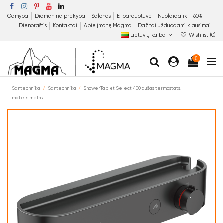
Gamyba
Didmeninė prekyba
Salonas
E-parduotuvė
Nuolaida iki −60%
Dienoraštis
Kontaktai
Apie įmonę Magma
Dažnai užduodami klausimai
Lietuvių kalba
Wishlist (
0
)
0
Santechnika
Santechnika
ShowerTablet Select 400 dušas termostats,
matēts melns