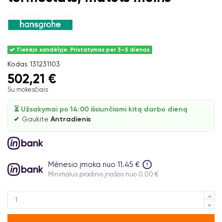
Tiekėjo sandėlyje. Pristatymas per 3–5 dienas
Kodas
131231103
502,21 €
Su mokesčiais
⏳ Užsakymai po 14:00 išsiunčiami kitą darbo dieną
✔ Gaukite
Antradienis
Mėnesio įmoka nuo 11.45 €
Minimalus pradinis įnašas nuo 0.00 €