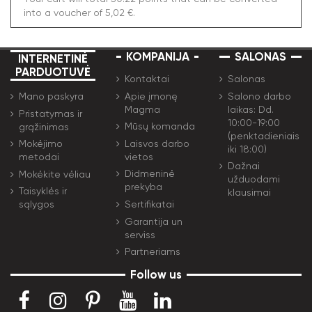
into a voucher of 5,02 €.
KOMPANIJA
SALONAS
INTERNETINĖ
PARDUOTUVĖ
Kontaktai
Salonas
Apie įmonę
Salono darbo
Mano paskyra
Magma
laikas: Dd.
Pristatymas ir
10:00-19:00
Mūsų komanda
grąžinimas
(penktadieniais
Laisvos darbo
Mokėjimo
iki 18:00)
vietos
metodai
Dažnai
Didmeninė
Mokėkite vėliau
užduodami
prekyba
Taisyklės ir
klausimai
Sertifikatai
sąlygos
Garantija un
serviss
Partneriams
Follow us