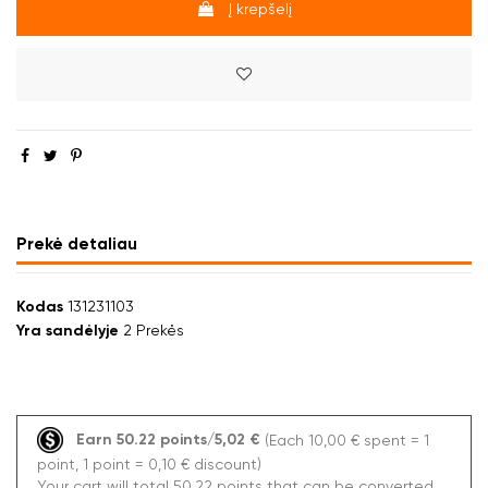
Į krepšelį
Prekė detaliau
Kodas
131231103
Yra sandėlyje
2 Prekės
Earn 50.22 points/5,02 €
(Each 10,00 € spent = 1
point, 1 point = 0,10 € discount)
Your cart will total 50.22 points that can be converted