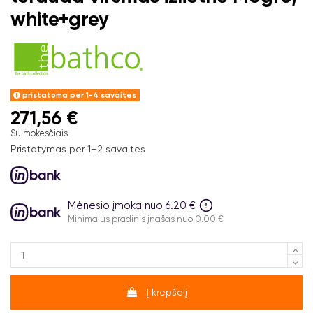
white+grey
pristatoma per 1-4 savaites
271,56 €
Su mokesčiais
Pristatymas per 1–2 savaites
Mėnesio įmoka nuo 6.20 €
Minimalus pradinis įnašas nuo 0.00 €
Į krepšelį