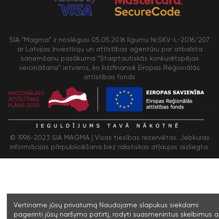
SIA “Magma” ir noslēgusi 05.05.2016 līgumu Nr.SKV-L-2016/207
ar Latvijas Investīciju un attīstības aģentūru par atbalsta
saņemšanu pasākuma “Starptautiskās konkurētspējas
veicināšana” ietvaros, ko līdzfinansē Eiropas Reģionālās
attīstības fonds
/>
© 1996-2023 SIA MAGMA |
Visas tiesības rezervētas. Jebkuras
informācijas pārpublicēšana bez rakstiskas atļaujas aizliegta.
Vertiname jūsų privatumą Naudojame slapukus siekdami
pagerinti jūsų naršymo patirtį, rodyti suasmenintus skelbimus a