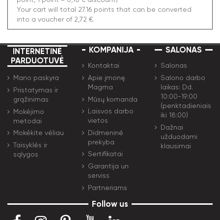
Your cart will total 27.16 points that can be converted
into a voucher of 2,72 €.
KOMPANIJA
SALONAS
INTERNETINĖ
PARDUOTUVĖ
Kontaktai
Salonas
Apie įmonę
Salono darbo
Mano paskyra
Magma
laikas: Dd.
Pristatymas ir
10:00-19:00
Mūsų komanda
grąžinimas
(penktadieniais
Laisvos darbo
Mokėjimo
iki 18:00)
vietos
metodai
Dažnai
Didmeninė
Mokėkite vėliau
užduodami
prekyba
Taisyklės ir
klausimai
Sertifikatai
sąlygos
Garantija un
serviss
Partneriams
Follow us