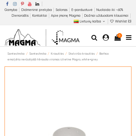
Gamyba
Didmeninė prekyba
Salonas
E-parduotuvė
Nuolaida iki −60%
Dienoraštis
Kontaktai
Apie įmonę Magma
Dažnai užduodami klausimai
Lietuvių kalba
Wishlist (
0
)
0
Santechnika
Santechnika
Kriauklės
Stalviršio kriauklės
Bathco
emaljēta nerūsējošā tērauda virsmas izlietne Mogro, white+grey