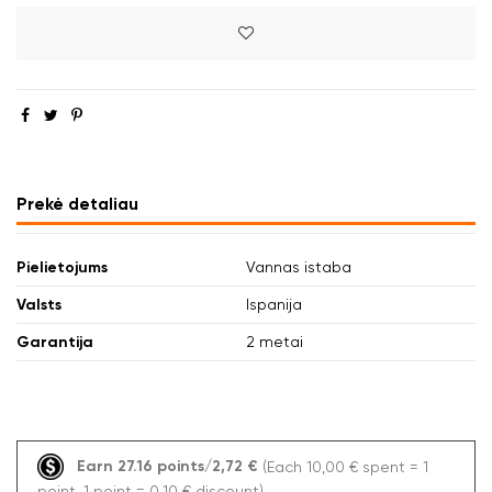
Prekė detaliau
Pielietojums
Vannas istaba
Valsts
Ispanija
Garantija
2 metai
Earn 27.16 points/2,72 €
(Each 10,00 € spent = 1
point, 1 point = 0,10 € discount)