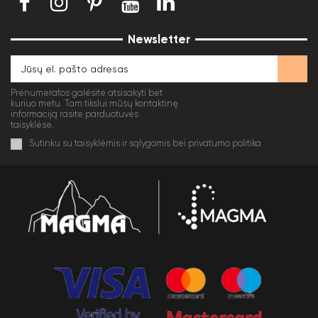
Newsletter
Prenumeratos galėsite atsisakyti bet
kuriuo metu. Tam tikslui mūsų kontaktinę
informaciją rasite parduotuvės
taisyklėse.
Sutinku su taisyklėmis ir sąlygomis bei privatumo politika