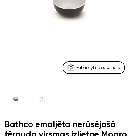
Pabandykite su kamera
Bathco emaljēta nerūsējošā
tērauda virsmas izlietne Mogro,