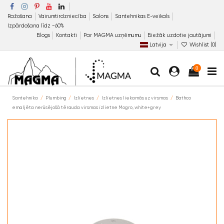
Ražošana
Vairumtirdzniecība
Salons
Santehnikas E-veikals
Izpārdošana līdz −60%
Blogs
Kontakti
Par MAGMA uzņēmumu
Biežāk uzdotie jautājumi
Latvija
Wishlist (
0
)
0
Santehnika
Plumbing
Izlietnes
Izlietnes liekamās uz virsmas
Bathco
emaljēta nerūsējošā tērauda virsmas izlietne Mogro, white+grey