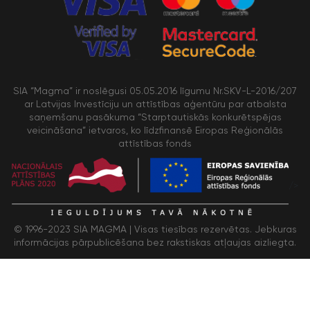
SIA “Magma” ir noslēgusi 05.05.2016 līgumu Nr.SKV-L-2016/207
ar Latvijas Investīciju un attīstības aģentūru par atbalsta
saņemšanu pasākuma “Starptautiskās konkurētspējas
veicināšana” ietvaros, ko līdzfinansē Eiropas Reģionālās
attīstības fonds
/>
© 1996-2023 SIA MAGMA |
Visas tiesības rezervētas. Jebkuras
informācijas pārpublicēšana bez rakstiskas atļaujas aizliegta.