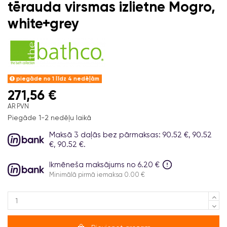
tērauda virsmas izlietne Mogro,
white+grey
piegāde no 1 līdz 4 nedēļām
271,56 €
AR PVN
Piegāde 1-2 nedēļu laikā
Maksā 3 daļās bez pārmaksas: 90.52 €, 90.52
€, 90.52 €.
Ikmēneša maksājums no 6.20 €
Minimālā pirmā iemaksa 0.00 €