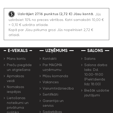
Uzkrājiet 27.16 punktus (2,72 €) Jūsu kontā.
Jūs
uzkrāsiet 10% no preces vērtības. Katri samaksāti 10,00 €
= 0,10 € uzkrāta atlaide.
Kopā par Jūsu pirkuma grozi Jūs nopelnīsiet 2,72 €
atlaidi.
E-VEIKALS
UZŅĒMUMS
SALONS
Mans konts
Kontakti
Salons
Preču piegāde
Par MAGMA
Salona darba
un atgriešana
uzņēmumu
laiks: Dd.
10:00-19:00
Apmaksas
Mūsu komanda
(Piektdienās
veidi
Vakances
līdz 18:00)
Nomaksas
Vairumtirdzniecība
Biežāk uzdotie
iespējas
Sertifikāti
jautājumi
Lietošanas
Garantija un
noteikumi un
serviss
privātuma
Sadarbības
politika