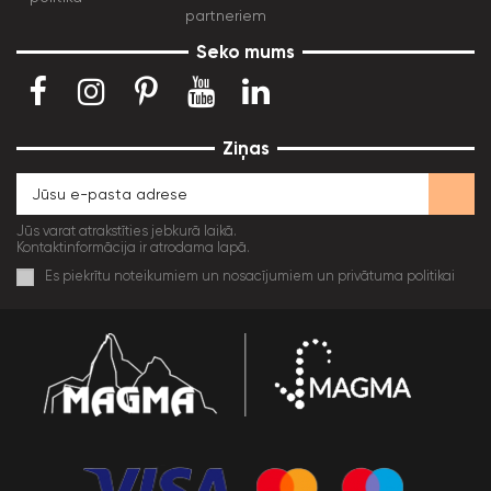
partneriem
Seko mums
Ziņas
Jūs varat atrakstīties jebkurā laikā.
Kontaktinformācija ir atrodama lapā.
Es piekrītu noteikumiem un nosacījumiem un privātuma politikai