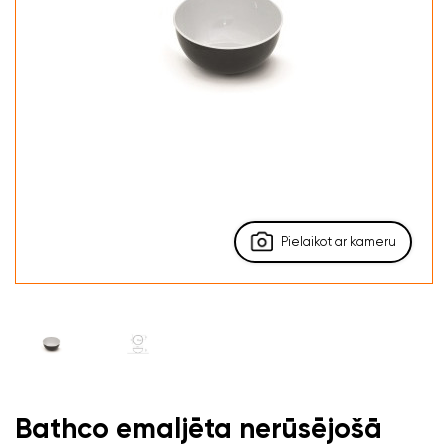
Pielaikot ar kameru
Bathco emaljēta nerūsējošā