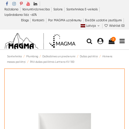
Ražošana
Vairumtirdzniecība
Salons
Santehnikas E-veikals
Izpārdošana līdz −60%
Blogs
Kontakti
Par MAGMA uzņēmumu
Biežāk uzdotie jautājumi
Latvija
Wishlist (
0
)
0
Santehnika
Plumbing
Duškabīnes un piederumi
Dušas paliktņi
Akmens
masas paliktņi
PAA dušas paliktnis Lettera KV 100