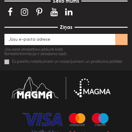
Seko mums
Ziņas
Jūs varat atrakstīties jebkurā laikā.
Kontaktinformācija ir atrodama lapā.
Es piekrītu noteikumiem un nosacījumiem un privātuma politikai