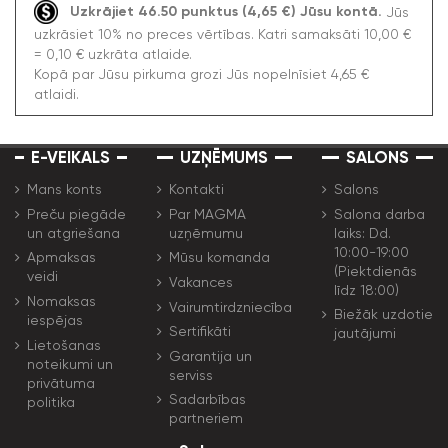
Uzkrājiet 46.50 punktus (4,65 €) Jūsu kontā.
Jūs
uzkrāsiet 10% no preces vērtības. Katri samaksāti 10,00 €
= 0,10 € uzkrāta atlaide.
Kopā par Jūsu pirkuma grozi Jūs nopelnīsiet 4,65 €
atlaidi.
E-VEIKALS
UZŅĒMUMS
SALONS
Mans konts
Kontakti
Salons
Preču piegāde
Par MAGMA
Salona darba
un atgriešana
uzņēmumu
laiks: Dd.
10:00-19:00
Apmaksas
Mūsu komanda
(Piektdienās
veidi
Vakances
līdz 18:00)
Nomaksas
Vairumtirdzniecība
Biežāk uzdotie
iespējas
Sertifikāti
jautājumi
Lietošanas
Garantija un
noteikumi un
serviss
privātuma
Sadarbības
politika
partneriem