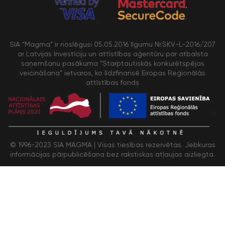
SIA “Magma” ir noslēgusi 05.05.2016 līgumu Nr.SKV-L-2016/207
ar Latvijas Investīciju un attīstības aģentūru par atbalsta
saņemšanu pasākuma “Starptautiskās konkurētspējas
veicināšana” ietvaros, ko līdzfinansē Eiropas Reģionālās
attīstības fonds
/>
© 1996-2023 SIA MAGMA |
Visas tiesības rezervētas. Jebkuras
informācijas pārpublicēšana bez rakstiskas atļaujas aizliegta.