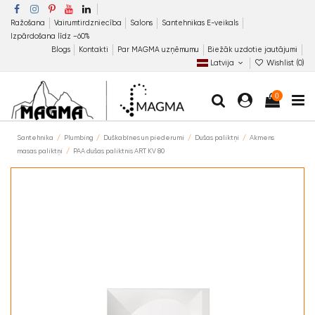
Ražošana
Vairumtirdzniecība
Salons
Santehnikas E-veikals
Izpārdošana līdz −60%
Blogs
Kontakti
Par MAGMA uzņēmumu
Biežāk uzdotie jautājumi
Latvija
Wishlist (
0
)
0
Santehnika
Plumbing
Duškabīnes un piederumi
Dušas paliktņi
Akmens
masas paliktņi
PAA dušas paliktnis ART KV 80