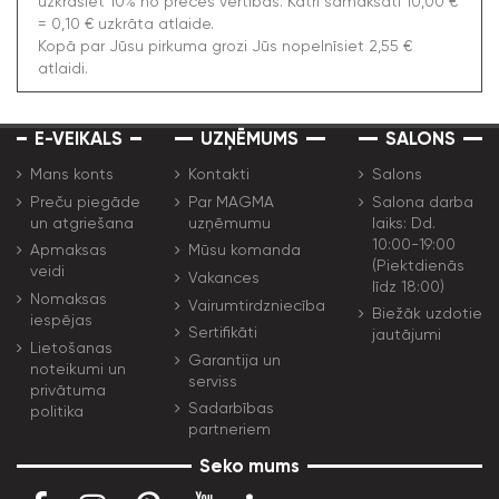
uzkrāsiet 10% no preces vērtības. Katri samaksāti 10,00 €
= 0,10 € uzkrāta atlaide.
Kopā par Jūsu pirkuma grozi Jūs nopelnīsiet 2,55 €
atlaidi.
E-VEIKALS
UZŅĒMUMS
SALONS
Mans konts
Kontakti
Salons
Preču piegāde
Par MAGMA
Salona darba
un atgriešana
uzņēmumu
laiks: Dd.
10:00-19:00
Apmaksas
Mūsu komanda
(Piektdienās
veidi
Vakances
līdz 18:00)
Nomaksas
Vairumtirdzniecība
Biežāk uzdotie
iespējas
Sertifikāti
jautājumi
Lietošanas
Garantija un
noteikumi un
serviss
privātuma
Sadarbības
politika
partneriem
Seko mums