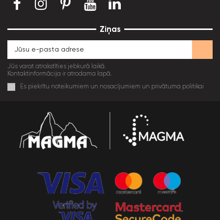
Ziņas
Jūs varat atrakstīties jebkurā laikā.
Kontaktinformācija ir atrodama lapā.
Es piekrītu noteikumiem un nosacījumiem un privātuma politikai