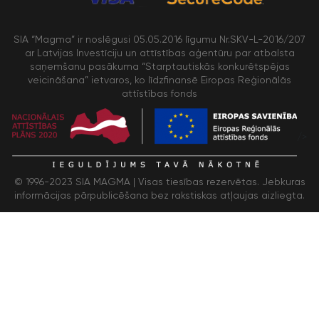
SIA “Magma” ir noslēgusi 05.05.2016 līgumu Nr.SKV-L-2016/207
ar Latvijas Investīciju un attīstības aģentūru par atbalsta
saņemšanu pasākuma “Starptautiskās konkurētspējas
veicināšana” ietvaros, ko līdzfinansē Eiropas Reģionālās
attīstības fonds
/>
© 1996-2023 SIA MAGMA |
Visas tiesības rezervētas. Jebkuras
informācijas pārpublicēšana bez rakstiskas atļaujas aizliegta.