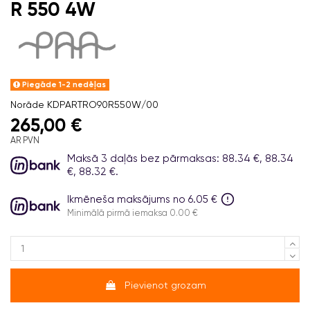
R 550 4W
Piegāde 1-2 nedēļas
Norāde
KDPARTRO90R550W/00
265,00 €
AR PVN
Maksā 3 daļās bez pārmaksas: 88.34 €, 88.34
€, 88.32 €.
Ikmēneša maksājums no 6.05 €
Minimālā pirmā iemaksa 0.00 €
Pievienot grozam