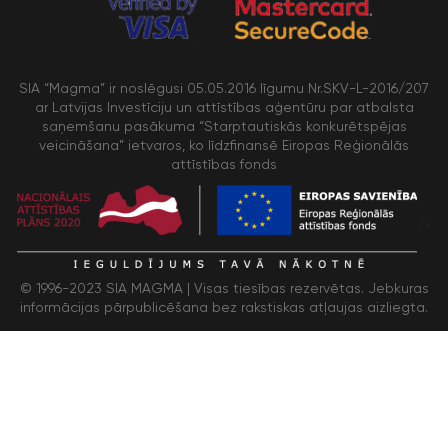
SIA “Magma” ir noslēgusi 05.05.2016 līgumu Nr.SKV-L-2016/207
ar Latvijas Investīciju un attīstības aģentūru par atbalsta
saņemšanu pasākuma “Starptautiskās konkurētspējas
veicināšana” ietvaros, ko līdzfinansē Eiropas Reģionālās
attīstības fonds
/>
© 1996-2023 SIA MAGMA |
Visas tiesības rezervētas. Jebkuras
informācijas pārpublicēšana bez rakstiskas atļaujas aizliegta.