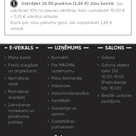
Uzkrājiet 26.50 punktus (2,65 €) Jūsu kontā.
Jūs
uzkrāsiet 10% no preces vērtības. Katri samaksāti 10,00 €
= 0,10 € uzkrāta atlaide.
Kopā par Jūsu pirkuma grozi Jūs nopelnīsiet 2,65 €
atlaidi.
E-VEIKALS
UZŅĒMUMS
SALONS
Mans konts
Kontakti
Salons
Preču piegāde
Par MAGMA
Salona darba
un atgriešana
uzņēmumu
laiks: Dd.
10:00-19:00
Apmaksas
Mūsu komanda
(Piektdienās
veidi
Vakances
līdz 18:00)
Nomaksas
Vairumtirdzniecība
Biežāk uzdotie
iespējas
Sertifikāti
jautājumi
Lietošanas
Garantija un
noteikumi un
serviss
privātuma
Sadarbības
politika
partneriem