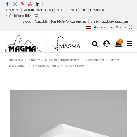
Ražošana
Vairumtirdzniecība
Salons
Santehnikas E-veikals
Izpārdošana līdz −60%
Blogs
Kontakti
Par MAGMA uzņēmumu
Biežāk uzdotie jautājumi
Latvija
Wishlist (
0
)
0
Santehnika
Plumbing
Duškabīnes un piederumi
Dušas paliktņi
Akmens
masas paliktņi
PAA dušas paliktnis ART RO 90 R 550 4W