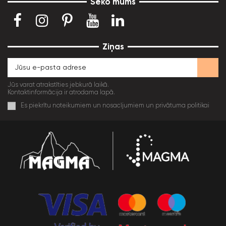
Seko mums
Ziņas
Jūs varat atrakstīties jebkurā laikā.
Kontaktinformācija ir atrodama lapā.
Es piekrītu noteikumiem un nosacījumiem un privātuma politikai