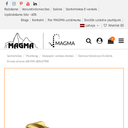
Ražošana
Vairumtirdzniecība
Salons
Santehnikas E-veikals
Izpārdošana līdz −60%
Blogs
Kontakti
Par MAGMA uzņēmumu
Biežāk uzdotie jautājumi
Latvija
Wishlist (
0
)
0
Santehnika
Plumbing
Aksesuāri vannas istabai
Damixa Kolekcija Divkāršs
Dvieļu stienis 400 MM 483427900