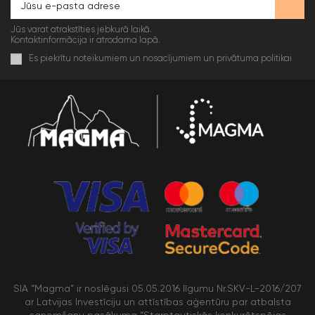
Jūs varat atrakstīties jebkurā laikā.
Kontaktinformācija ir atrodama lapā.
Es piekrītu noteikumiem un nosacījumiem un privātuma politikai
SIA “Magma” ir noslēgusi 05.05.2016 līgumu Nr.SKV-L-2016/207
ar Latvijas Investīciju un attīstības aģentūru par atbalsta
saņemšanu pasākuma “Starptautiskās konkurētspējas