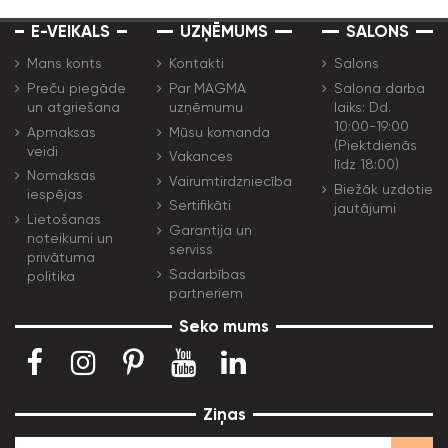
E-VEIKALS
UZŅĒMUMS
SALONS
Mans konts
Kontakti
Salons
Preču piegāde
Par MAGMA
Salona darba
un atgriešana
uzņēmumu
laiks: Dd.
10:00-19:00
Apmaksas
Mūsu komanda
(Piektdienās
veidi
Vakances
līdz 18:00)
Nomaksas
Vairumtirdzniecība
Biežāk uzdotie
iespējas
Sertifikāti
jautājumi
Lietošanas
Garantija un
noteikumi un
serviss
privātuma
Sadarbības
politika
partneriem
Seko mums
Ziņas