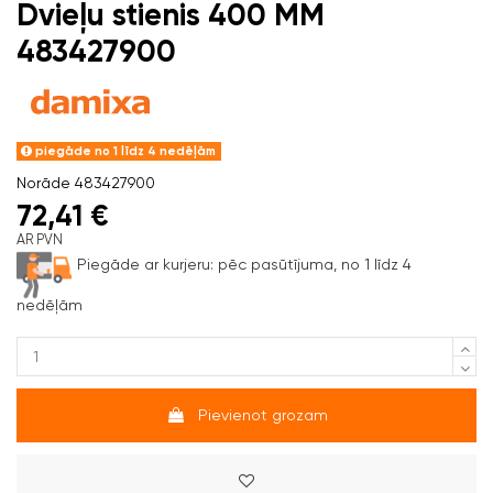
Dvieļu stienis 400 MM
483427900
piegāde no 1 līdz 4 nedēļām
Norāde
483427900
72,41 €
AR PVN
Piegāde ar kurjeru:
pēc pasūtījuma, no 1 līdz 4
nedēļām
Pievienot grozam