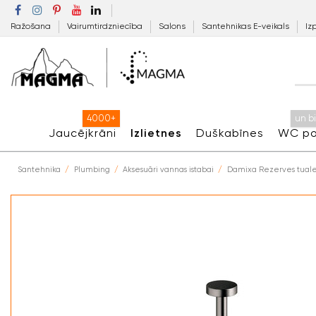
Ražošana
Vairumtirdzniecība
Salons
Santehnikas E-veikals
Iz
4000+
un b
Jaucējkrāni
Izlietnes
Duškabīnes
WC po
Santehnika
Plumbing
Aksesuāri vannas istabai
Damixa Rezerves tualete