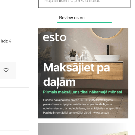
nopelnīsiet 0,56 € atlaidi.
līdz 4