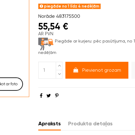
piegāde no 1 līdz 4 nedēļām
Norāde
483175500
55,54 €
AR PVN
Piegāde ar kurjeru:
pēc pasūtījuma, no 1 
nedēļām
Pievienot grozam
kot ar foto
Apraksts
Produkta detaļas