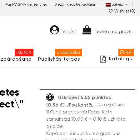
Par MAGMA uzņēmumu
Biežāk uzdotie jautājumi
Latvija
Wishlist (
0
)
Ienākt
Iepirkumu grozs:
līdz 60%
un palīdzība
PDF
Katalogs
Izpārdošana
Publiskās telpas
etes
Uzkrājiet 5.55 punktus
lect\"
Jūs uzkrāsiet
(0,56 €) Jūsu kontā.
10% no preces vērtības. Katri
samaksāti 10,00 € = 0,10 € uzkrāta
atlaide.
Kopā par Jūsu pirkuma grozi Jūs