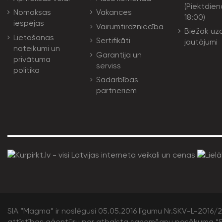
(Piektdien
Nomaksas
Vakances
18:00)
iespējas
Vairumtirdzniecība
Biežāk uz
Lietošanas
Sertifikāti
jautājumi
noteikumi un
Garantija un
privātuma
serviss
politika
Sadarbības
partneriem
SIA “Magma” ir noslēgusi 05.05.2016 līgumu Nr.SKV-L-2016/20
attīstības aģentūru par atbalsta saņemšanu pasākuma “S