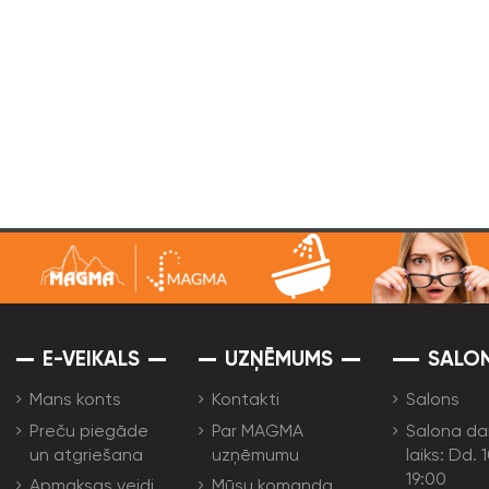
E-VEIKALS
UZŅĒMUMS
SALO
Mans konts
Kontakti
Salons
Preču piegāde
Par MAGMA
Salona da
un atgriešana
uzņēmumu
laiks: Dd. 
19:00
Apmaksas veidi
Mūsu komanda