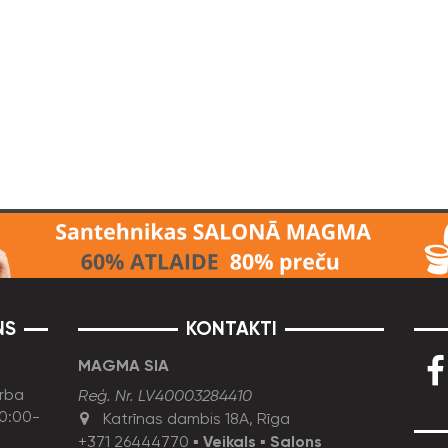
NS
KONTAKTI
MAGMA SIA
rba
Reģ. Nr. LV40003284410
10:00-
Katrīnas dambis 18A, Rīga
+371 26444770
▪
Veikals
▪
Salons