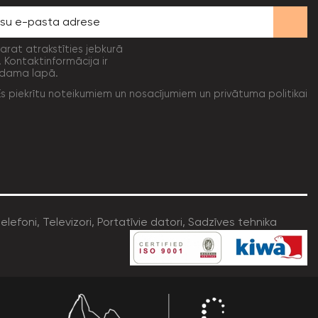
varat atrakstīties jebkurā
. Kontaktinformācija ir
dama lapā.
Es piekrītu noteikumiem un nosacījumiem un privātuma politikai