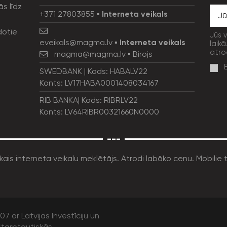
ās līdz
+371 27803855
▪
Interneta veikals
dotie
Jūs 
eveikals@magma.lv
▪
Interneta veikals
laikā
atro
magma@magma.lv
▪ Birojs
SWEDBANK | Kods: HABALV22
Konts: LV17HABA0001408034167
RIB BANKA| Kods: RIBRLV22
Konts: LV64RIBR00321660N0000
---
7 ar Latvijas Investīciju un
tarptautiskās