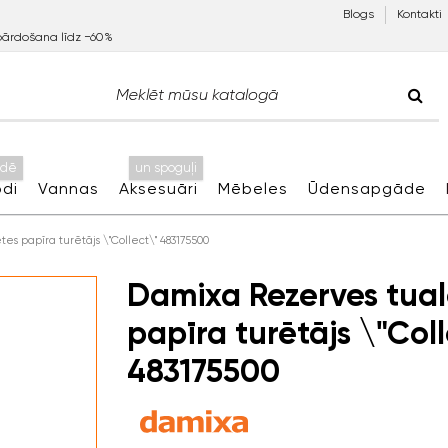
Blogs
Kontakti
pārdošana līdz −60%
idē
un spoguļi
di
Vannas
Aksesuāri
Mēbeles
Ūdensapgāde
s papīra turētājs \"Collect\" 483175500
Damixa Rezerves tual
papīra turētājs \"Col
483175500