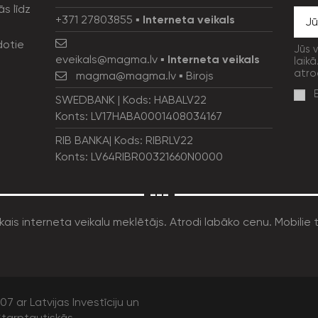
ās līdz
+371 27803855
▪
Interneta veikals
dotie
Jūs 
eveikals@magma.lv
▪
Interneta veikals
laikā
atro
magma@magma.lv
▪ Birojs
SWEDBANK | Kods: HABALV22
Konts: LV17HABA0001408034167
RIB BANKA| Kods: RIBRLV22
Konts: LV64RIBR00321660N0000
---
7 ar Latvijas Investīciju un
tarptautiskās