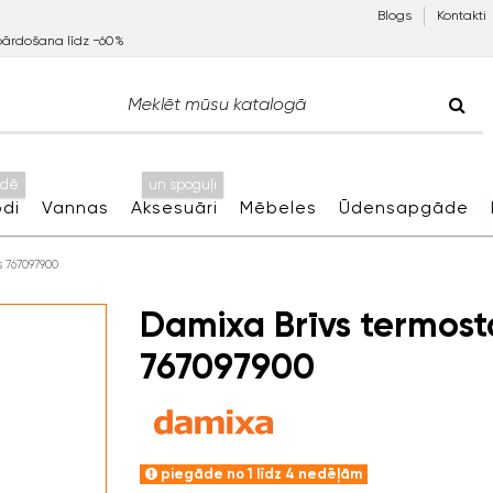
Blogs
Kontakti
pārdošana līdz −60%
idē
un spoguļi
di
Vannas
Aksesuāri
Mēbeles
Ūdensapgāde
 767097900
Damixa Brīvs termost
767097900
piegāde no 1 līdz 4 nedēļām