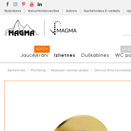
Ražošana
Vairumtirdzniecība
Salons
Santehnikas E-veikals
Iz
4000+
un b
Jaucējkrāni
Izlietnes
Duškabīnes
WC po
Santehnika
Plumbing
Aksesuāri vannas istabai
Damixa Brīvs termostats