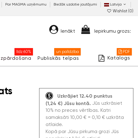
Par MAGMA uzņēmumu
Biežāk uzdotie jautājumi
Latvija
Wishlist (
0
)
Ienākt
Iepirkumu grozs:
līdz 60%
un palīdzība
PDF
Katalogs
Izpārdošana
Publiskās telpas
ats
Uzkrājiet 12.40 punktus
Jūs uzkrāsiet
(1,24 €) Jūsu kontā.
10% no preces vērtības. Katri
samaksāti 10,00 € = 0,10 € uzkrāta
atlaide.
Kopā par Jūsu pirkuma grozi Jūs