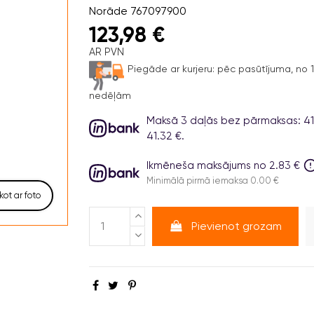
Norāde
767097900
123,98 €
AR PVN
Piegāde ar kurjeru:
pēc pasūtījuma, no 1 
nedēļām
Maksā 3 daļās bez pārmaksas: 41.
41.32 €.
Ikmēneša maksājums no 2.83 €
Minimālā pirmā iemaksa 0.00 €
kot ar foto
Pievienot grozam