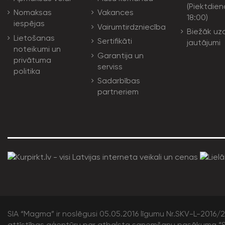
(Piektdien
Nomaksas
Vakances
18:00)
iespējas
Vairumtirdzniecība
Biežāk uz
Lietošanas
Sertifikāti
jautājumi
noteikumi un
Garantija un
privātuma
serviss
politika
Sadarbības
partneriem
SIA “Magma” ir noslēgusi 05.05.2016 līgumu Nr.SKV-L-2016/20
attīstības aģentūru par atbalsta saņemšanu pasākuma “S