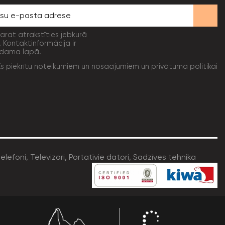
varat atrakstīties jebkurā
. Kontaktinformācija ir
dama lapā.
Es piekrītu noteikumiem un nosacījumiem un privātuma politikai