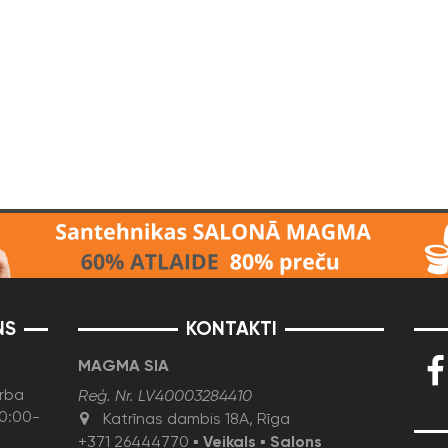
NS
KONTAKTI
MAGMA SIA
rba
Reģ. Nr. LV40003284410
10:00-
Katrīnas dambis 18A, Rīga
+371 26444770
▪
Veikals
▪
Salons