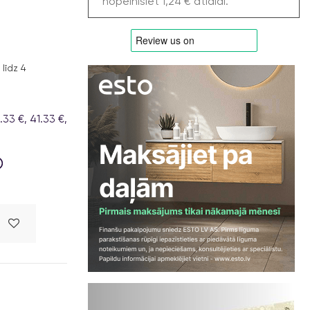
nopelnīsiet 1,24 € atlaidi.
līdz 4
33 €, 41.33 €,