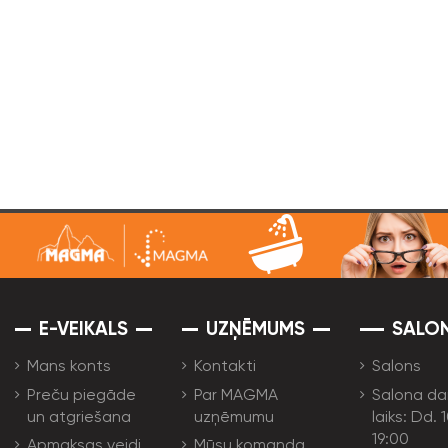
E-VEIKALS
UZŅĒMUMS
SALO
Mans konts
Kontakti
Salons
Preču piegāde
Par MAGMA
Salona da
un atgriešana
uzņēmumu
laiks: Dd. 
19:00
Apmaksas veidi
Mūsu komanda