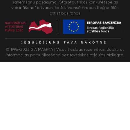
saņemšanu pasākuma “Starptautiskās konkurētspējas
veicināšana” ietvaros, ko līdzfinansē Eiropas Reģionālās
attīstības fonds
/>
© 1996-2023 SIA MAGMA |
Visas tiesības rezervētas. Jebkuras
informācijas pārpublicēšana bez rakstiskas atļaujas aizliegta.