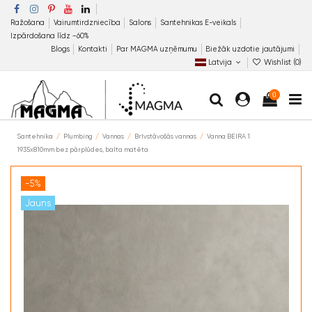
Ražošana
Vairumtirdzniecība
Salons
Santehnikas E-veikals
Izpārdošana līdz −60%
Blogs
Kontakti
Par MAGMA uzņēmumu
Biežāk uzdotie jautājumi
Latvija
Wishlist (
0
)
0
Santehnika
Plumbing
Vannas
Brīvstāvošās vannas
Vanna BEIRA 1
1935x810mm bez pārplūdes, balta matēta
-5%
Jauns