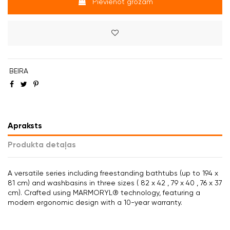
Pievienot grozam
BEIRA
Apraksts
Produkta detaļas
A versatile series including freestanding bathtubs (up to 194 x
81 cm) and washbasins in three sizes ( 82 x 42 , 79 x 40 , 76 x 37
cm). Crafted using MARMORYL® technology, featuring a
modern ergonomic design with a 10-year warranty.