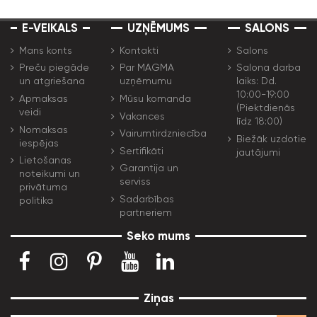
E-VEIKALS
UZŅĒMUMS
SALONS
Mans konts
Kontakti
Salons
Preču piegāde
Par MAGMA
Salona darba
un atgriešana
uzņēmumu
laiks: Dd.
10:00-19:00
Apmaksas
Mūsu komanda
(Piektdienās
veidi
Vakances
līdz 18:00)
Nomaksas
Vairumtirdzniecība
Biežāk uzdotie
iespējas
Sertifikāti
jautājumi
Lietošanas
Garantija un
noteikumi un
serviss
privātuma
Sadarbības
politika
partneriem
Seko mums
Ziņas