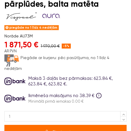
pārplūdes, balta matēta
piegāde no 1 līdz 4 nedēļām
Norāde
AU73M
1 871,50 €
1 970,00 €
-5%
AR PVN
Piegāde ar kurjeru:
pēc pasūtījuma, no 1 līdz 4
nedēļām
Maksā 3 daļās bez pārmaksas: 623.84 €,
623.84 €, 623.82 €.
Ikmēneša maksājums no 38.39 €
Minimālā pirmā iemaksa 0.00 €