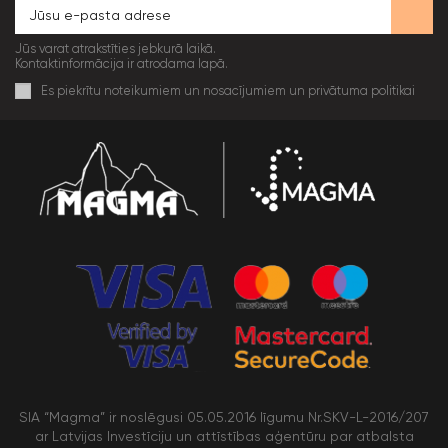
Jūs varat atrakstīties jebkurā laikā.
Kontaktinformācija ir atrodama lapā.
Es piekrītu noteikumiem un nosacījumiem un privātuma politikai
SIA “Magma” ir noslēgusi 05.05.2016 līgumu Nr.SKV-L-2016/207
ar Latvijas Investīciju un attīstības aģentūru par atbalsta