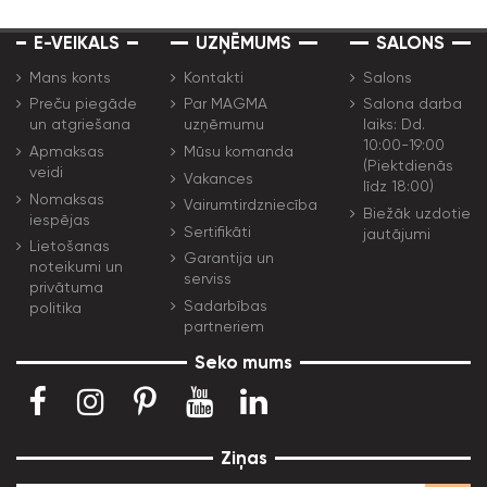
E-VEIKALS
UZŅĒMUMS
SALONS
Mans konts
Kontakti
Salons
Preču piegāde
Par MAGMA
Salona darba
un atgriešana
uzņēmumu
laiks: Dd.
10:00-19:00
Apmaksas
Mūsu komanda
(Piektdienās
veidi
Vakances
līdz 18:00)
Nomaksas
Vairumtirdzniecība
Biežāk uzdotie
iespējas
Sertifikāti
jautājumi
Lietošanas
Garantija un
noteikumi un
serviss
privātuma
Sadarbības
politika
partneriem
Seko mums
Ziņas