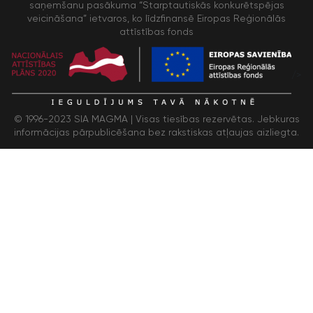
saņemšanu pasākuma “Starptautiskās konkurētspējas
veicināšana” ietvaros, ko līdzfinansē Eiropas Reģionālās
attīstības fonds
/>
© 1996-2023 SIA MAGMA |
Visas tiesības rezervētas. Jebkuras
informācijas pārpublicēšana bez rakstiskas atļaujas aizliegta.