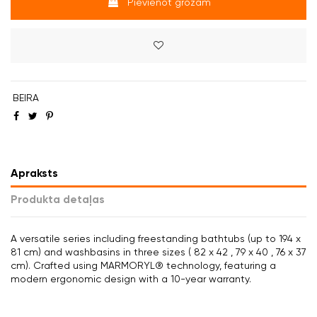
Pievienot grozam
BEIRA
Apraksts
Produkta detaļas
A versatile series including freestanding bathtubs (up to 194 x
81 cm) and washbasins in three sizes ( 82 x 42 , 79 x 40 , 76 x 37
cm). Crafted using MARMORYL® technology, featuring a
modern ergonomic design with a 10-year warranty.