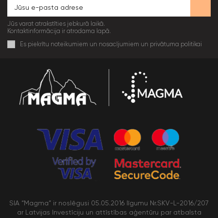
Jūs varat atrakstīties jebkurā laikā.
Kontaktinformācija ir atrodama lapā.
Es piekrītu noteikumiem un nosacījumiem un privātuma politikai
SIA “Magma” ir noslēgusi 05.05.2016 līgumu Nr.SKV-L-2016/207
ar Latvijas Investīciju un attīstības aģentūru par atbalsta