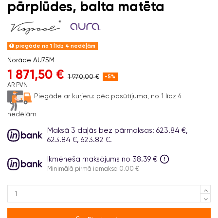
pārplūdes, balta matēta
piegāde no 1 līdz 4 nedēļām
Norāde
AU75M
1 871,50 €
1 970,00 €
-5%
AR PVN
Piegāde ar kurjeru:
pēc pasūtījuma, no 1 līdz 4
nedēļām
Maksā 3 daļās bez pārmaksas: 623.84 €,
623.84 €, 623.82 €.
Ikmēneša maksājums no 38.39 €
Minimālā pirmā iemaksa 0.00 €