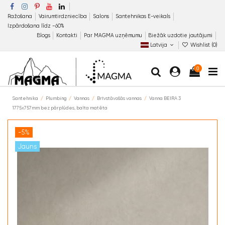
Ražošana
Vairumtirdzniecība
Salons
Santehnikas E-veikals
Izpārdošana līdz −60%
Blogs
Kontakti
Par MAGMA uzņēmumu
Biežāk uzdotie jautājumi
Latvija
Wishlist (
0
)
0
Santehnika
Plumbing
Vannas
Brīvstāvošās vannas
Vanna BEIRA 3
1775x757mm bez pārplūdes, balta matēta
-5%
Jauns