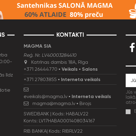
NS
KONTAKTI
MAGMA SIA
rba
Reģ. Nr. LV40003284410
10:00-
Katrīnas dambis 18A, Rīga
+371 26444770
▪
Veikals
▪
Salons
ās līdz
+371 27803855
▪
Interneta veikals
dotie
Jūs 
eveikals@magma.lv
▪
Interneta veikals
laikā
atro
magma@magma.lv
▪ Birojs
SWEDBANK | Kods: HABALV22
Konts: LV17HABA0001408034167
RIB BANKA| Kods: RIBRLV22