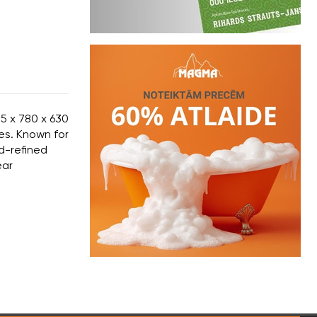
5 x 780 x 630
es. Known for
d-refined
ear