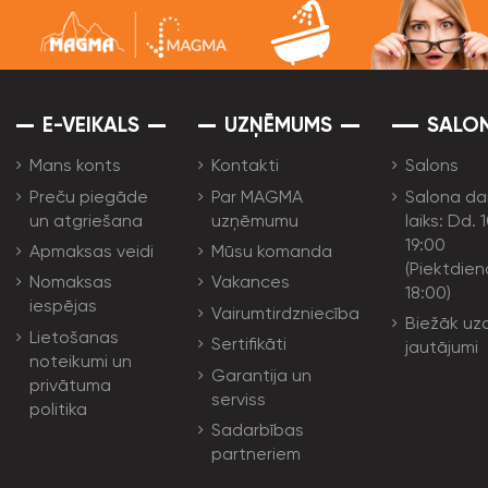
E-VEIKALS
UZŅĒMUMS
SALO
Mans konts
Kontakti
Salons
Preču piegāde
Par MAGMA
Salona da
un atgriešana
uzņēmumu
laiks: Dd. 
19:00
Apmaksas veidi
Mūsu komanda
(Piektdien
Nomaksas
Vakances
18:00)
iespējas
Vairumtirdzniecība
Biežāk uz
Lietošanas
Sertifikāti
jautājumi
noteikumi un
Garantija un
privātuma
serviss
politika
Sadarbības
partneriem