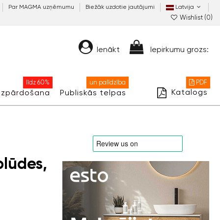
Par MAGMA uzņēmumu
Biežāk uzdotie jautājumi
Latvija
Wishlist (
0
)
Ienākt
Iepirkumu grozs:
līdz 60%
un palīdzība
PDF
Katalogs
Izpārdošana
Publiskās telpas
lūdes,