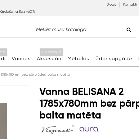
Blogs
Kontakti
pārdošana līdz −60%
idē
un spoguļi
di
Vannas
Aksesuāri
Mēbeles
Ūdensapgāde
 1785x780mm bez pārplūdes, balta matēta
Vanna BELISANA 2
1785x780mm bez pārp
balta matēta