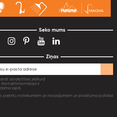
Seko mums
Ziņas
varat atrakstīties jebkurā
. Kontaktinformācija ir
dama lapā.
Es piekrītu noteikumiem un nosacījumiem un privātuma politikai