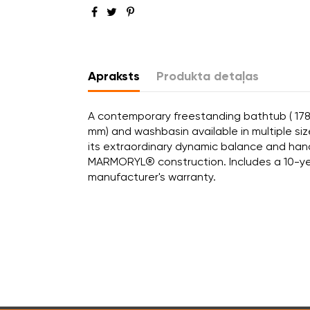
Apraksts
Produkta detaļas
A contemporary freestanding bathtub ( 178
mm) and washbasin available in multiple siz
its extraordinary dynamic balance and han
MARMORYL® construction. Includes a 10-y
manufacturer's warranty.