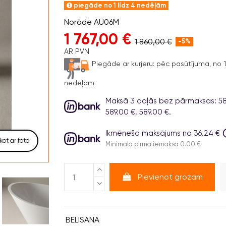
piegāde no 1 līdz 4 nedēļām
Norāde
AU06M
1 767,00 €
1 860,00 €
-5%
AR PVN
Piegāde ar kurjeru:
pēc pasūtījuma, no 1 
nedēļām
Maksā 3 daļās bez pārmaksas: 58
589.00 €, 589.00 €.
Ikmēneša maksājums no 36.24 €
kot ar foto
Minimālā pirmā iemaksa 0.00 €
Pievienot grozam
BELISANA