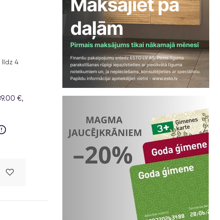
līdz 4
9.00 €,