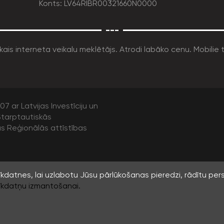
Konts: LV64RIBR00321660N0000
---
7 ar Latvijas Investīciju un
tarptautiskās
as Reģionālās attīstības
datnes, lai uzlabotu Jūsu pārlūkošanas pieredzi, rādītu per
īkdatņu izmantošanai.
ras informācijas