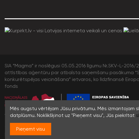
SIA “Magma” ir noslēgusi 05.05.2016 līgumu Nr.SKV-L-2016/20
attīstības aģentūru par atbalsta saņemšanu pasākuma “S
konkurētspējas veicināšana” ietvaros, ko līdzfinansē Eirop
fonds
/>
Mēs augstu vērtējam Jūsu privātumu. Mēs izmantojam sīk
datplūsmu. Noklikšķinot uz "Pieņemt visu", Jūs piekrītat
s
© 1996-2023 SIA MAGMA |
Visas tiesības rezervētas. Jebku
Pieņemt visu
pārpublicēšana bez rakstiskas atļaujas aizliegta.