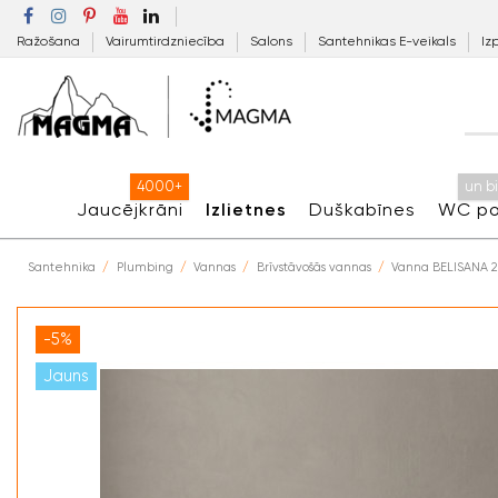
Ražošana
Vairumtirdzniecība
Salons
Santehnikas E-veikals
Iz
4000+
un b
Jaucējkrāni
Izlietnes
Duškabīnes
WC po
Santehnika
Plumbing
Vannas
Brīvstāvošās vannas
Vanna BELISANA 2
-5%
Jauns