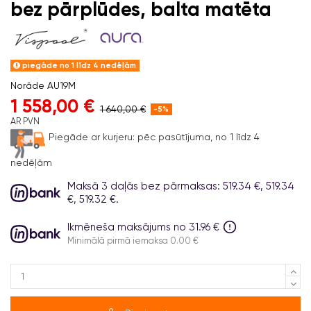
bez pārplūdes, balta matēta
piegāde no 1 līdz 4 nedēļām
Norāde
AU19M
1 558,00 €
1 640,00 €
-5%
AR PVN
Piegāde ar kurjeru:
pēc pasūtījuma, no 1 līdz 4
nedēļām
Maksā 3 daļās bez pārmaksas: 519.34 €, 519.34
€, 519.32 €.
Ikmēneša maksājums no 31.96 €
Minimālā pirmā iemaksa 0.00 €