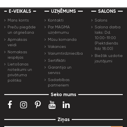
E-VEIKALS
UZŅĒMUMS
SALONS
Mans konts
Kontakti
Salons
Preču piegāde
Par MAGMA
Salona darba
un atgriešana
uzņēmumu
laiks: Dd.
10:00-19:00
Apmaksas
Mūsu komanda
(Piektdienās
veidi
Vakances
līdz 18:00)
Nomaksas
Vairumtirdzniecība
Biežāk uzdotie
iespējas
Sertifikāti
jautājumi
Lietošanas
Garantija un
noteikumi un
serviss
privātuma
Sadarbības
politika
partneriem
Seko mums
Ziņas