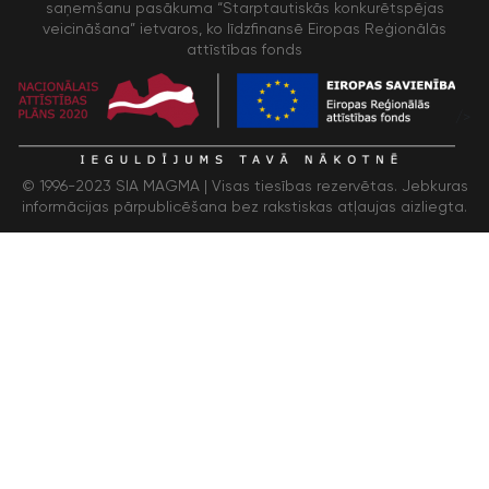
saņemšanu pasākuma “Starptautiskās konkurētspējas
veicināšana” ietvaros, ko līdzfinansē Eiropas Reģionālās
attīstības fonds
/>
© 1996-2023 SIA MAGMA |
Visas tiesības rezervētas. Jebkuras
informācijas pārpublicēšana bez rakstiskas atļaujas aizliegta.