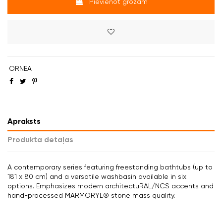
Pievienot grozam
ORNEA
Apraksts
Produkta detaļas
A contemporary series featuring freestanding bathtubs (up to
181 x 80 cm) and a versatile washbasin available in six
options. Emphasizes modern architectuRAL/NCS accents and
hand-processed MARMORYL® stone mass quality.