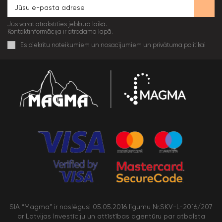
Jūs varat atrakstīties jebkurā laikā.
Kontaktinformācija ir atrodama lapā.
Es piekrītu noteikumiem un nosacījumiem un privātuma politikai
SIA “Magma” ir noslēgusi 05.05.2016 līgumu Nr.SKV-L-2016/207
ar Latvijas Investīciju un attīstības aģentūru par atbalsta