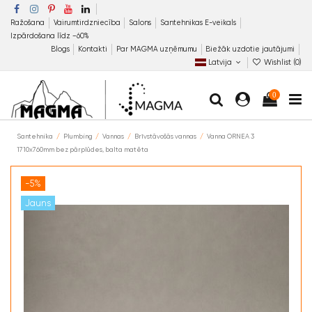
Ražošana
Vairumtirdzniecība
Salons
Santehnikas E-veikals
Izpārdošana līdz −60%
Blogs
Kontakti
Par MAGMA uzņēmumu
Biežāk uzdotie jautājumi
Latvija
Wishlist (
0
)
0
Santehnika
Plumbing
Vannas
Brīvstāvošās vannas
Vanna ORNEA 3
1710x760mm bez pārplūdes, balta matēta
-5%
Jauns