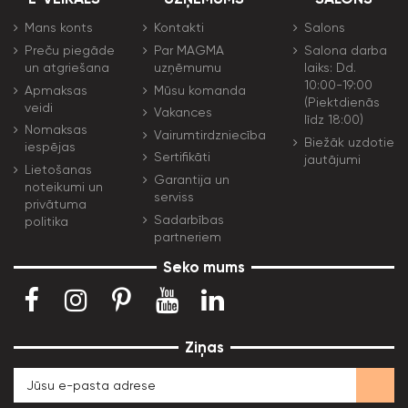
Mans konts
Kontakti
Salons
Preču piegāde
Par MAGMA
Salona darba
un atgriešana
uzņēmumu
laiks: Dd.
10:00-19:00
Apmaksas
Mūsu komanda
(Piektdienās
veidi
Vakances
līdz 18:00)
Nomaksas
Vairumtirdzniecība
Biežāk uzdotie
iespējas
Sertifikāti
jautājumi
Lietošanas
Garantija un
noteikumi un
serviss
privātuma
Sadarbības
politika
partneriem
Seko mums
Ziņas