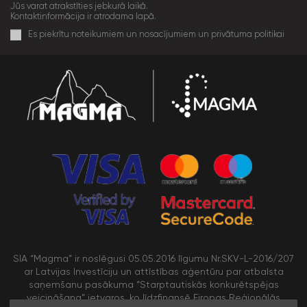
Jūs varat atrakstīties jebkurā laikā.
Kontaktinformācija ir atrodama lapā.
Es piekrītu noteikumiem un nosacījumiem un privātuma politikai
SIA “Magma” ir noslēgusi 05.05.2016 līgumu Nr.SKV-L-2016/207
ar Latvijas Investīciju un attīstības aģentūru par atbalsta
saņemšanu pasākuma “Starptautiskās konkurētspējas
veicināšana” ietvaros, ko līdzfinansē Eiropas Reģionālās