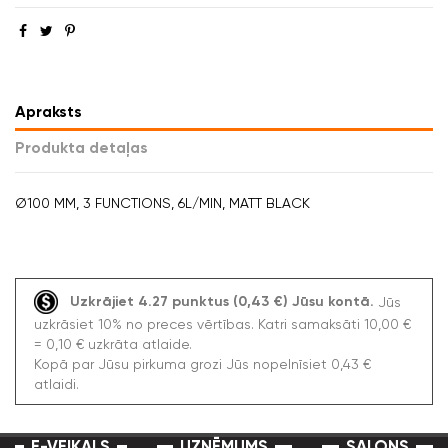
Apraksts
Produkta detaļas
Ø100 MM, 3 FUNCTIONS, 6L/MIN, MATT BLACK
Uzkrājiet 4.27 punktus (0,43 €) Jūsu kontā.
Jūs
uzkrāsiet 10% no preces vērtības. Katri samaksāti 10,00 €
= 0,10 € uzkrāta atlaide.
Kopā par Jūsu pirkuma grozi Jūs nopelnīsiet 0,43 €
atlaidi.
E-VEIKALS
UZŅĒMUMS
SALONS