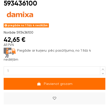
593436100
piegāde no 1 līdz 4 nedēļām
Norāde
593436100
42,65 €
AR PVN
Piegāde ar kurjeru:
pēc pasūtījuma, no 1 līdz 4
nedēļām
Pievienot grozam