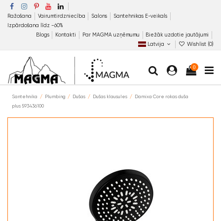
Ražošana
Vairumtirdzniecība
Salons
Santehnikas E-veikals
Izpārdošana līdz −60%
Blogs
Kontakti
Par MAGMA uzņēmumu
Biežāk uzdotie jautājumi
Latvija
Wishlist (
0
)
0
Santehnika
Plumbing
Dušas
Dušas klausules
Damixa Core rokas duša
plus 593436100