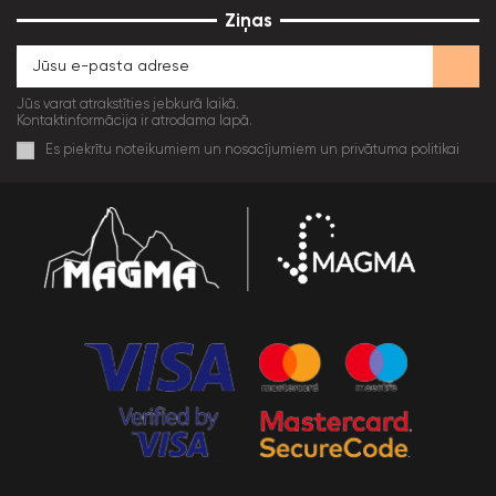
Ziņas
Jūs varat atrakstīties jebkurā laikā.
Kontaktinformācija ir atrodama lapā.
Es piekrītu noteikumiem un nosacījumiem un privātuma politikai