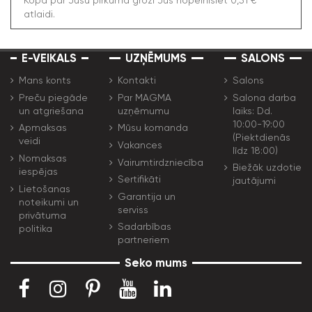
Kopā par Jūsu pirkuma grozi Jūs nopelnīsiet 0,51 €
atlaidi.
E-VEIKALS
UZŅĒMUMS
SALONS
Mans konts
Kontakti
Salons
Preču piegāde
Par MAGMA
Salona darba
un atgriešana
uzņēmumu
laiks: Dd.
10:00-19:00
Apmaksas
Mūsu komanda
(Piektdienās
veidi
Vakances
līdz 18:00)
Nomaksas
Vairumtirdzniecība
Biežāk uzdotie
iespējas
Sertifikāti
jautājumi
Lietošanas
Garantija un
noteikumi un
serviss
privātuma
Sadarbības
politika
partneriem
Seko mums