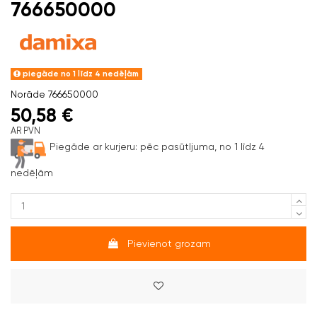
766650000
piegāde no 1 līdz 4 nedēļām
Norāde
766650000
50,58 €
AR PVN
Piegāde ar kurjeru:
pēc pasūtījuma, no 1 līdz 4
nedēļām
Pievienot grozam