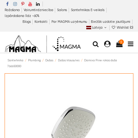
Ražošana
Vairumtirdzniecība
Salons
Santehnikas E-veikals
Izpārdošana līdz −60%
Blogs
Kontakti
Par MAGMA uzņēmumu
Biežāk uzdotie jautājumi
Latvija
Wishlist (
0
)
0
Santehnika
Plumbing
Dušas
Dušas klausules
Damixa Pine rokas duša
766650000