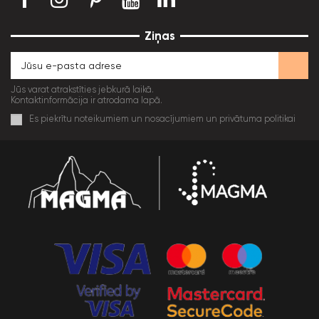
Ziņas
Jūs varat atrakstīties jebkurā laikā.
Kontaktinformācija ir atrodama lapā.
Es piekrītu noteikumiem un nosacījumiem un privātuma politikai