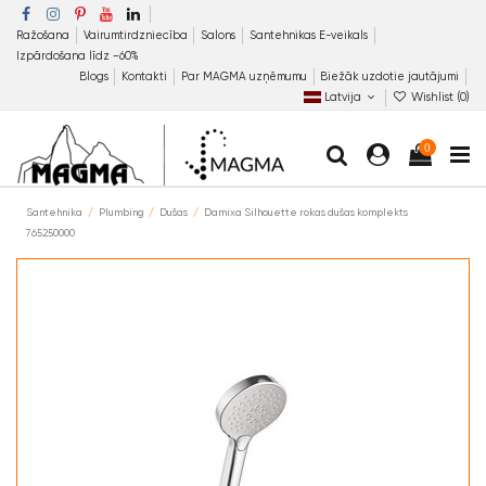
Ražošana
Vairumtirdzniecība
Salons
Santehnikas E-veikals
Izpārdošana līdz −60%
Blogs
Kontakti
Par MAGMA uzņēmumu
Biežāk uzdotie jautājumi
Latvija
Wishlist (
0
)
0
Santehnika
Plumbing
Dušas
Damixa Silhouette rokas dušas komplekts
765250000