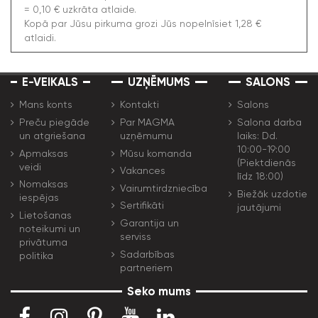
= 0,10 € uzkrāta atlaide.
Kopā par Jūsu pirkuma grozi Jūs nopelnīsiet 1,28 €
atlaidi.
E-VEIKALS
UZŅĒMUMS
SALONS
Mans konts
Kontakti
Salons
Preču piegāde
Par MAGMA
Salona darba
un atgriešana
uzņēmumu
laiks: Dd.
10:00-19:00
Apmaksas
Mūsu komanda
(Piektdienās
veidi
Vakances
līdz 18:00)
Nomaksas
Vairumtirdzniecība
Biežāk uzdotie
iespējas
Sertifikāti
jautājumi
Lietošanas
Garantija un
noteikumi un
serviss
privātuma
Sadarbības
politika
partneriem
Seko mums