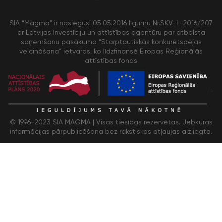
SIA “Magma” ir noslēgusi 05.05.2016 līgumu Nr.SKV-L-2016/207
ar Latvijas Investīciju un attīstības aģentūru par atbalsta
saņemšanu pasākuma “Starptautiskās konkurētspējas
veicināšana” ietvaros, ko līdzfinansē Eiropas Reģionālās
attīstības fonds
/>
© 1996-2023 SIA MAGMA |
Visas tiesības rezervētas. Jebkuras
informācijas pārpublicēšana bez rakstiskas atļaujas aizliegta.