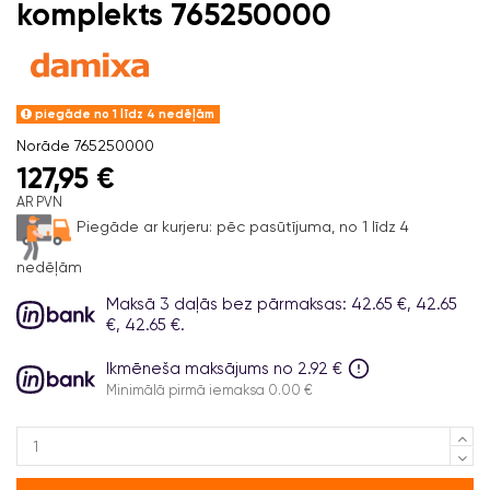
komplekts 765250000
piegāde no 1 līdz 4 nedēļām
Norāde
765250000
127,95 €
AR PVN
Piegāde ar kurjeru:
pēc pasūtījuma, no 1 līdz 4
nedēļām
Maksā 3 daļās bez pārmaksas: 42.65 €, 42.65
€, 42.65 €.
Ikmēneša maksājums no 2.92 €
Minimālā pirmā iemaksa 0.00 €