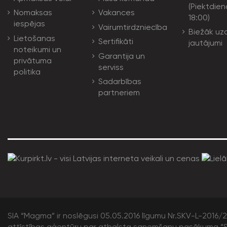
(Piektdien
Nomaksas
Vakances
18:00)
iespējas
Vairumtirdzniecība
Biežāk uz
Lietošanas
Sertifikāti
jautājumi
noteikumi un
Garantija un
privātuma
serviss
politika
Sadarbības
partneriem
SIA “Magma” ir noslēgusi 05.05.2016 līgumu Nr.SKV-L-2016/20
attīstības aģentūru par atbalsta saņemšanu pasākuma “S