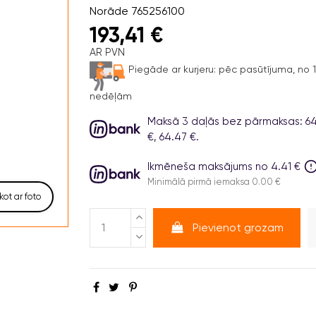
Norāde
765256100
193,41 €
AR PVN
Piegāde ar kurjeru:
pēc pasūtījuma, no 1 
nedēļām
Maksā 3 daļās bez pārmaksas: 64
€, 64.47 €.
Ikmēneša maksājums no 4.41 €
Minimālā pirmā iemaksa 0.00 €
kot ar foto
Pievienot grozam