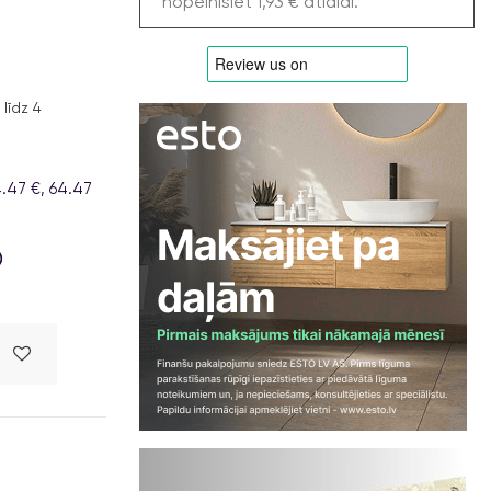
nopelnīsiet 1,93 € atlaidi.
līdz 4
.47 €, 64.47