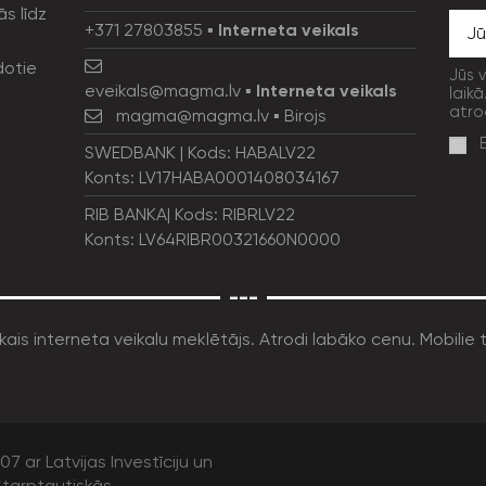
ās līdz
+371 27803855
▪
Interneta veikals
dotie
Jūs 
eveikals@magma.lv
▪
Interneta veikals
laikā
atro
magma@magma.lv
▪ Birojs
SWEDBANK | Kods: HABALV22
Konts: LV17HABA0001408034167
RIB BANKA| Kods: RIBRLV22
Konts: LV64RIBR00321660N0000
---
7 ar Latvijas Investīciju un
tarptautiskās