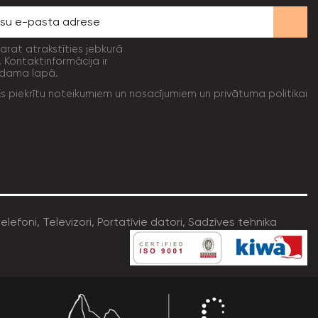
varat atrakstīties jebkurā
. Kontaktinformācija ir
dama lapā.
Es piekrītu noteikumiem un nosacījumiem un privātuma politikai