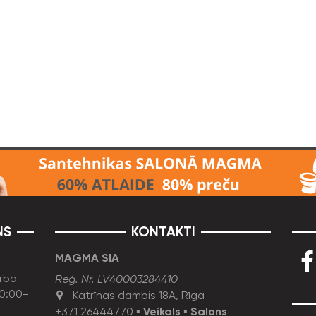
NS
KONTAKTI
MAGMA SIA
rba
Reģ. Nr. LV40003284410
10:00-
Katrīnas dambis 18A, Rīga
+371 26444770
▪
Veikals
▪
Salons