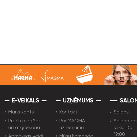
E-VEIKALS
UZŅĒMUMS
SALO
Mans konts
Kontakti
Salons
Preču piegāde
Par MAGMA
Salona da
un atgriešana
uzņēmumu
laiks: Dd. 
19:00
Apmaksas veidi
Mūsu komanda