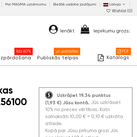
Par MAGMA uzņēmumu
Biežāk uzdotie jautājumi
Latvija
Wishlist (
0
)
Ienākt
Iepirkumu grozs:
līdz 60%
un palīdzība
PDF
Katalogs
Izpārdošana
Publiskās telpas
kas
Uzkrājiet 19.34 punktus
256100
Jūs uzkrāsiet
(1,93 €) Jūsu kontā.
10% no preces vērtības. Katri
samaksāti 10,00 € = 0,10 € uzkrāta
atlaide.
Kopā par Jūsu pirkuma grozi Jūs