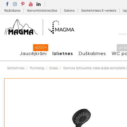
Ražošana
Vairumtirdzniecība
Salons
Santehnikas E-veikals
Iz
4000+
un b
Jaucējkrāni
Izlietnes
Duškabīnes
WC po
Santehnika
Plumbing
Dušas
Damixa Silhouette rokas dušas komplekts 