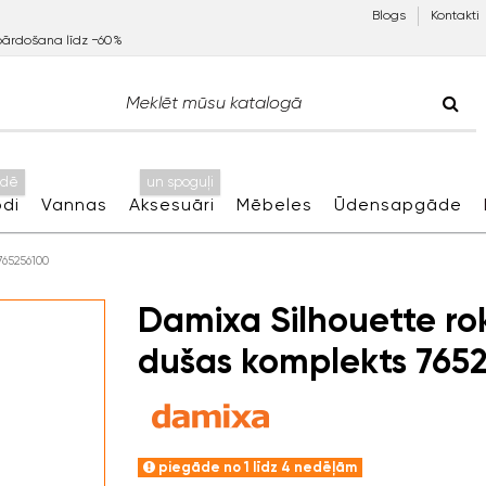
Blogs
Kontakti
pārdošana līdz −60%
idē
un spoguļi
di
Vannas
Aksesuāri
Mēbeles
Ūdensapgāde
765256100
Damixa Silhouette ro
dušas komplekts 765
piegāde no 1 līdz 4 nedēļām