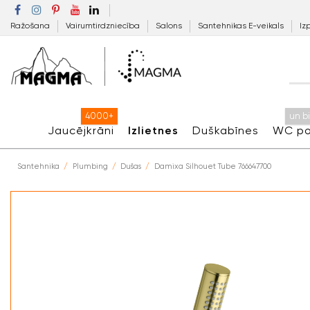
Ražošana
Vairumtirdzniecība
Salons
Santehnikas E-veikals
Iz
4000+
un b
Jaucējkrāni
Izlietnes
Duškabīnes
WC po
Santehnika
Plumbing
Dušas
Damixa Silhouet Tube 766647700