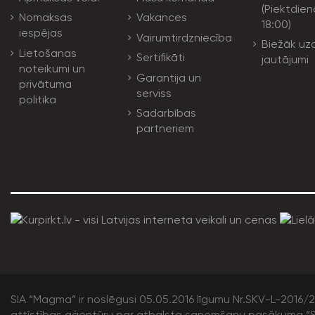
(Piektdien
Nomaksas
Vakances
18:00)
iespējas
Vairumtirdzniecība
Biežāk uz
Lietošanas
Sertifikāti
jautājumi
noteikumi un
Garantija un
privātuma
serviss
politika
Sadarbības
partneriem
SIA “Magma” ir noslēgusi 05.05.2016 līgumu Nr.SKV-L-2016/20
attīstības aģentūru par atbalsta saņemšanu pasākuma “S