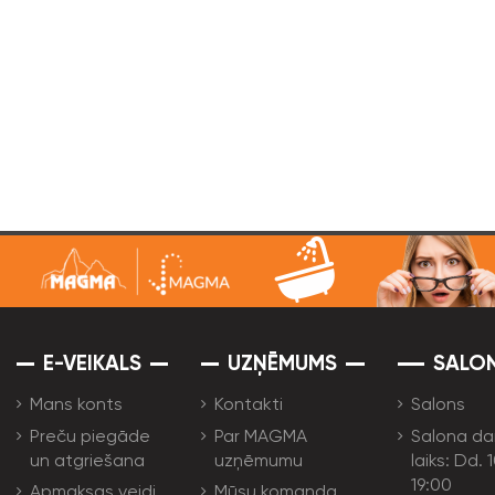
E-VEIKALS
UZŅĒMUMS
SALO
Mans konts
Kontakti
Salons
Preču piegāde
Par MAGMA
Salona da
un atgriešana
uzņēmumu
laiks: Dd. 
19:00
Apmaksas veidi
Mūsu komanda