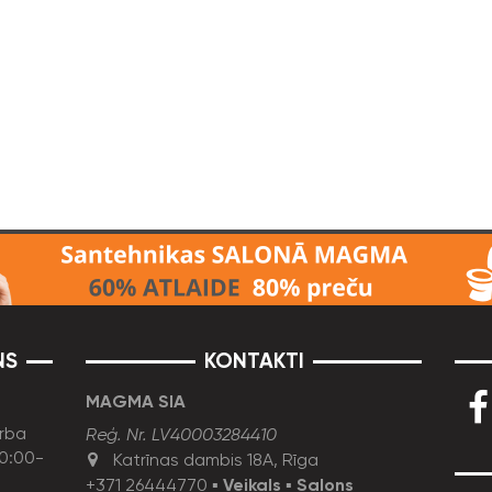
NS
KONTAKTI
MAGMA SIA
rba
Reģ. Nr. LV40003284410
10:00-
Katrīnas dambis 18A, Rīga
+371 26444770
▪
Veikals
▪
Salons