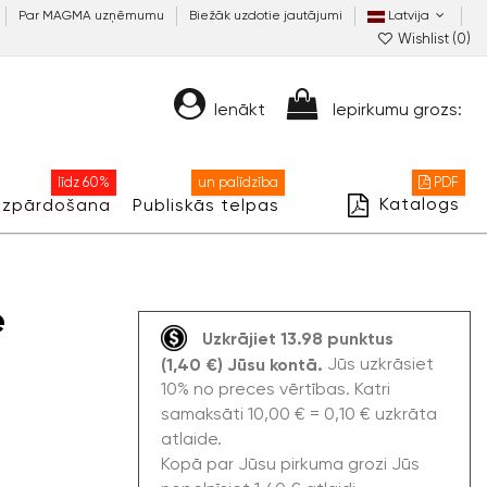
Par MAGMA uzņēmumu
Biežāk uzdotie jautājumi
Latvija
Wishlist (
0
)
Ienākt
Iepirkumu grozs:
līdz 60%
un palīdzība
PDF
Katalogs
Izpārdošana
Publiskās telpas
e
Uzkrājiet 13.98 punktus
Jūs uzkrāsiet
(1,40 €) Jūsu kontā.
10% no preces vērtības. Katri
samaksāti 10,00 € = 0,10 € uzkrāta
atlaide.
Kopā par Jūsu pirkuma grozi Jūs