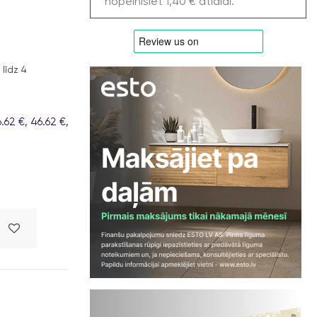
nopelnīsiet 1,40 € atlaidi.
līdz 4
62 €, 46.62 €,