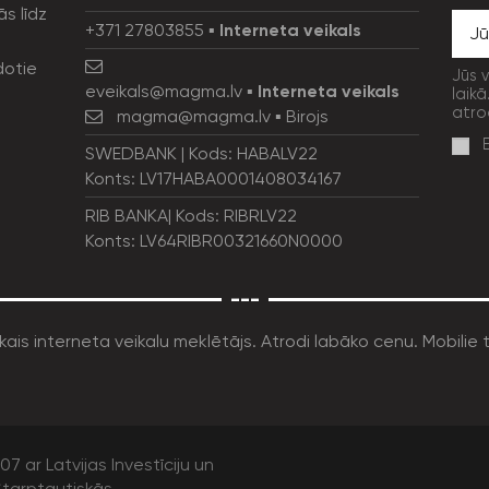
ās līdz
+371 27803855
▪
Interneta veikals
dotie
Jūs 
eveikals@magma.lv
▪
Interneta veikals
laikā
atro
magma@magma.lv
▪ Birojs
SWEDBANK | Kods: HABALV22
Konts: LV17HABA0001408034167
RIB BANKA| Kods: RIBRLV22
Konts: LV64RIBR00321660N0000
---
7 ar Latvijas Investīciju un
tarptautiskās