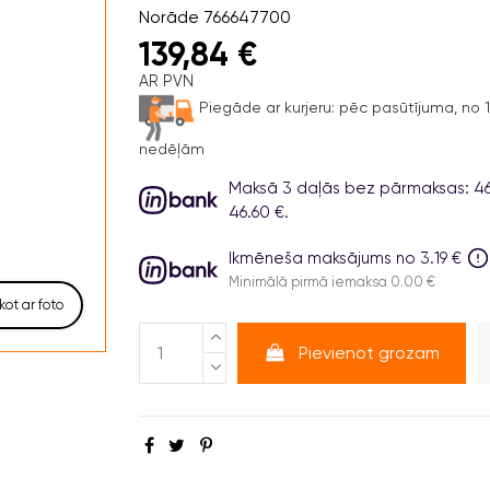
Norāde
766647700
139,84 €
AR PVN
Piegāde ar kurjeru:
pēc pasūtījuma, no 1 
nedēļām
Maksā 3 daļās bez pārmaksas: 46.
46.60 €.
Ikmēneša maksājums no 3.19 €
Minimālā pirmā iemaksa 0.00 €
kot ar foto
Pievienot grozam