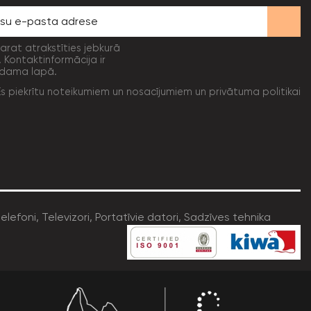
varat atrakstīties jebkurā
. Kontaktinformācija ir
dama lapā.
Es piekrītu noteikumiem un nosacījumiem un privātuma politikai