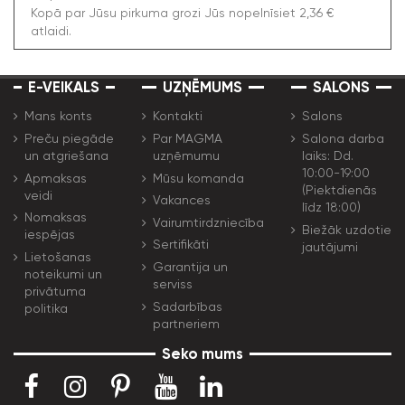
Kopā par Jūsu pirkuma grozi Jūs nopelnīsiet 2,36 €
atlaidi.
E-VEIKALS
UZŅĒMUMS
SALONS
Mans konts
Kontakti
Salons
Preču piegāde
Par MAGMA
Salona darba
un atgriešana
uzņēmumu
laiks: Dd.
10:00-19:00
Apmaksas
Mūsu komanda
(Piektdienās
veidi
Vakances
līdz 18:00)
Nomaksas
Vairumtirdzniecība
Biežāk uzdotie
iespējas
Sertifikāti
jautājumi
Lietošanas
Garantija un
noteikumi un
serviss
privātuma
Sadarbības
politika
partneriem
Seko mums