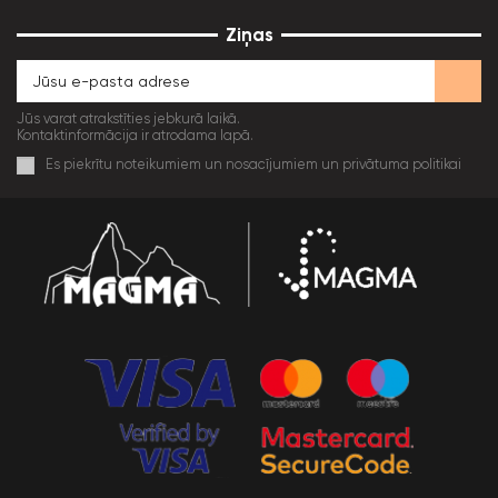
Ziņas
Jūs varat atrakstīties jebkurā laikā.
Kontaktinformācija ir atrodama lapā.
Es piekrītu noteikumiem un nosacījumiem un privātuma politikai