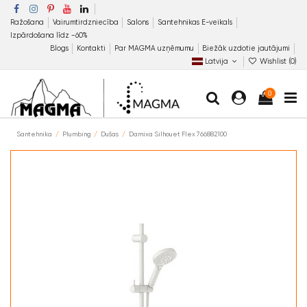
Ražošana
Vairumtirdzniecība
Salons
Santehnikas E-veikals
Izpārdošana līdz −60%
Blogs
Kontakti
Par MAGMA uzņēmumu
Biežāk uzdotie jautājumi
Latvija
Wishlist (
0
)
0
Santehnika
Plumbing
Dušas
Damixa Silhouet Flex 766882100