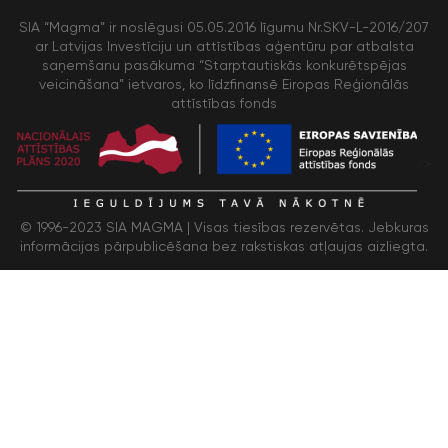
SIA “Magma” ir noslēgusi 05.05.2016 līgumu Nr.SKV-L-2016/207
ar Latvijas Investīciju un attīstības aģentūru par atbalsta
saņemšanu pasākuma “Starptautiskās konkurētspējas
veicināšana” ietvaros, ko līdzfinansē Eiropas Reģionālās
attīstības fonds
/>
© 1996-2023 SIA MAGMA |
Visas tiesības rezervētas. Jebkuras
informācijas pārpublicēšana bez rakstiskas atļaujas aizliegta.