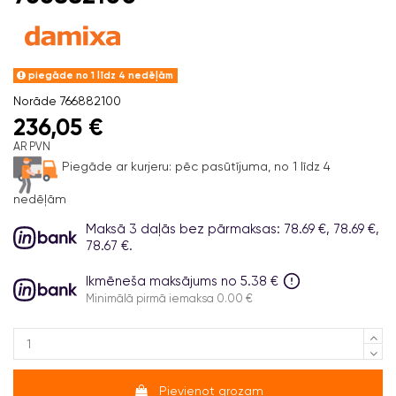
piegāde no 1 līdz 4 nedēļām
Norāde
766882100
236,05 €
AR PVN
Piegāde ar kurjeru:
pēc pasūtījuma, no 1 līdz 4
nedēļām
Maksā 3 daļās bez pārmaksas: 78.69 €, 78.69 €,
78.67 €.
Ikmēneša maksājums no 5.38 €
Minimālā pirmā iemaksa 0.00 €
Pievienot grozam