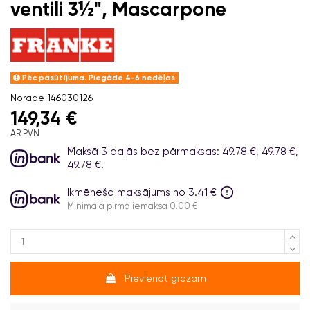
ventili 3½", Mascarpone
Pēc pasūtījuma. Piegāde 4-6 nedēļas
Norāde
146030126
149,34 €
AR PVN
Maksā 3 daļās bez pārmaksas: 49.78 €, 49.78 €,
49.78 €.
Ikmēneša maksājums no 3.41 €
Minimālā pirmā iemaksa 0.00 €
Pievienot grozam