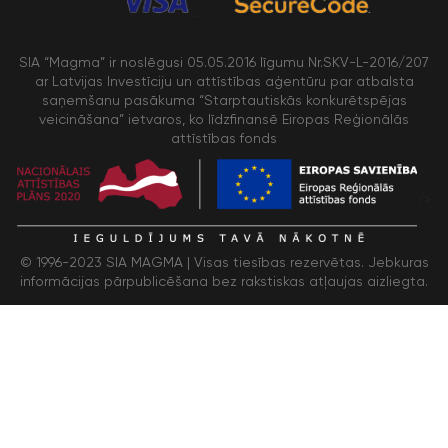
SIA “Magma” ir noslēgusi 05.05.2016 līgumu Nr.SKV-L-2016/207
ar Latvijas Investīciju un attīstības aģentūru par atbalsta
saņemšanu pasākuma “Starptautiskās konkurētspējas
veicināšana” ietvaros, ko līdzfinansē Eiropas Reģionālās
attīstības fonds
/>
© 1996-2023 SIA MAGMA |
Visas tiesības rezervētas. Jebkuras
informācijas pārpublicēšana bez rakstiskas atļaujas aizliegta.