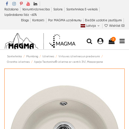
Ražošana
Vairumtirdzniecība
Salons
Santehnikas E-veikals
Izpārdošana līdz −60%
Blogs
Kontakti
Par MAGMA uzņēmumu
Biežāk uzdotie jautājumi
Latvija
Wishlist (
0
)
0
Santehnika
Plumbing
Izlietnes
Virtuves izlietnes un piederumi
Granīta izlietnes
Apaļa Tectonite® izlietne ar ventili 3½", Mascarpone