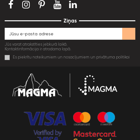
Ziņas
Jūs varat atrakstīties jebkurā laikā.
Kontaktinformācija ir atrodama lapā.
Es piekrītu noteikumiem un nosacījumiem un privātuma politikai