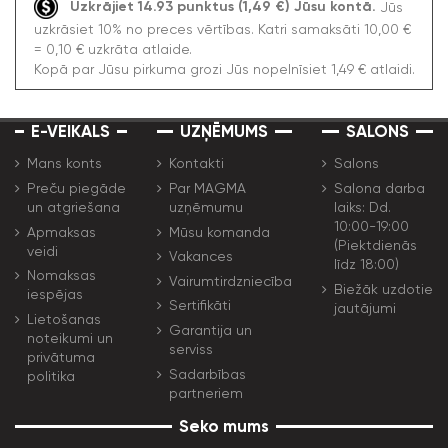
Uzkrājiet 14.93 punktus (1,49 €) Jūsu kontā.
Jūs
uzkrāsiet 10% no preces vērtības. Katri samaksāti 10,00 €
= 0,10 € uzkrāta atlaide.
Kopā par Jūsu pirkuma grozi Jūs nopelnīsiet 1,49 € atlaidi.
E-VEIKALS
UZŅĒMUMS
SALONS
Mans konts
Kontakti
Salons
Preču piegāde
Par MAGMA
Salona darba
un atgriešana
uzņēmumu
laiks: Dd.
10:00-19:00
Apmaksas
Mūsu komanda
(Piektdienās
veidi
Vakances
līdz 18:00)
Nomaksas
Vairumtirdzniecība
Biežāk uzdotie
iespējas
Sertifikāti
jautājumi
Lietošanas
Garantija un
noteikumi un
serviss
privātuma
Sadarbības
politika
partneriem
Seko mums