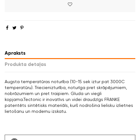
Apraksts
Produkta detaļas
Augsta temperatūras noturība (10-15 sek iztur pat 3000C
temperatūru). Triecienizturība, noturīga pret skrāpējumiem,
nobrāzumiem un pret traipiem. Gluda un viegli
kopjama.Tectonic ir inovatīvs un videi draudzīgs FRANKE
patentēts sintētisks materiāls, kurš nodrošina lielisku izlietnes
lietošanu un modernu izskatu.