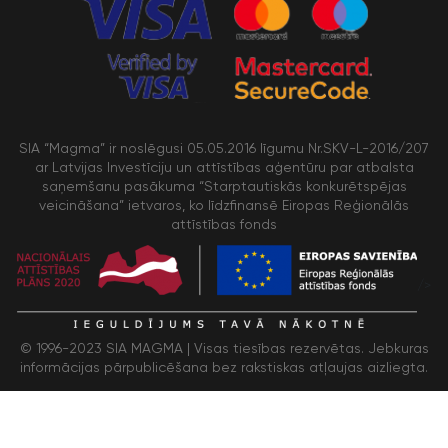
SIA “Magma” ir noslēgusi 05.05.2016 līgumu Nr.SKV-L-2016/207
ar Latvijas Investīciju un attīstības aģentūru par atbalsta
saņemšanu pasākuma “Starptautiskās konkurētspējas
veicināšana” ietvaros, ko līdzfinansē Eiropas Reģionālās
attīstības fonds
/>
© 1996-2023 SIA MAGMA |
Visas tiesības rezervētas. Jebkuras
informācijas pārpublicēšana bez rakstiskas atļaujas aizliegta.