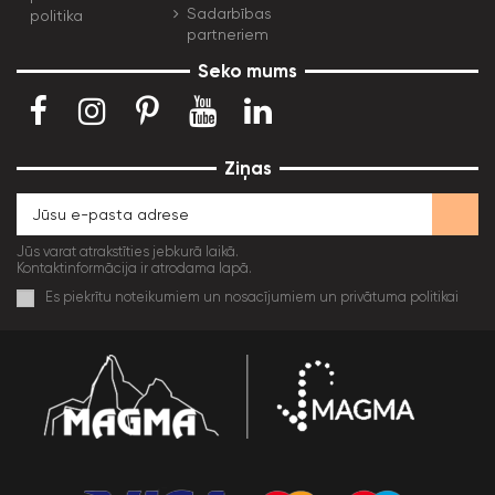
Sadarbības
politika
partneriem
Seko mums
Ziņas
Jūs varat atrakstīties jebkurā laikā.
Kontaktinformācija ir atrodama lapā.
Es piekrītu noteikumiem un nosacījumiem un privātuma politikai