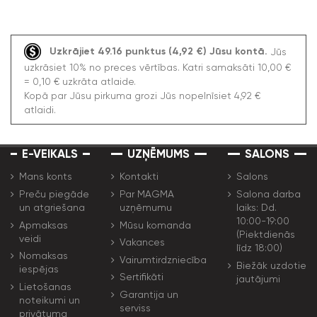
Uzkrājiet 49.16 punktus (4,92 €) Jūsu kontā.
Jūs
uzkrāsiet 10% no preces vērtības. Katri samaksāti 10,00 €
= 0,10 € uzkrāta atlaide.
Kopā par Jūsu pirkuma grozi Jūs nopelnīsiet 4,92 €
atlaidi.
E-VEIKALS
UZŅĒMUMS
SALONS
Mans konts
Kontakti
Salons
Preču piegāde
Par MAGMA
Salona darba
un atgriešana
uzņēmumu
laiks: Dd.
10:00-19:00
Apmaksas
Mūsu komanda
(Piektdienās
veidi
Vakances
līdz 18:00)
Nomaksas
Vairumtirdzniecība
Biežāk uzdotie
iespējas
Sertifikāti
jautājumi
Lietošanas
Garantija un
noteikumi un
serviss
privātuma