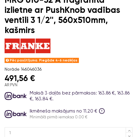
izlietne ar PushKnob vadības
ventīli 3 1/2'', 560x510mm,
kašmirs
Pēc pasūtījuma. Piegāde 4-6 nedēļas
Norāde
146046036
491,56 €
AR PVN
Maksā 3 daļās bez pārmaksas: 163.86 €, 163.86
€, 163.84 €.
Ikmēneša maksājums no 11.20 €
Minimālā pirmā iemaksa 0.00 €