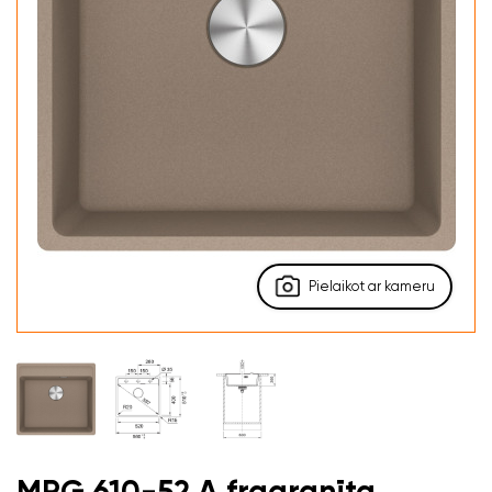
Pielaikot ar kameru
MRG 610-52 A fragranīta