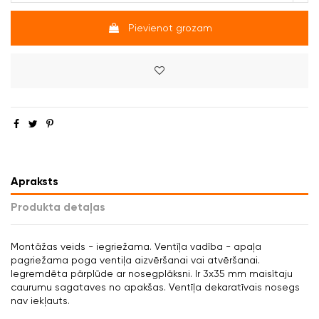
Pievienot grozam
Apraksts
Produkta detaļas
Montāžas veids - iegriežama. Ventīļa vadība - apaļa
pagriežama poga ventiļa aizvēršanai vai atvēršanai.
Iegremdēta pārplūde ar nosegplāksni. Ir 3x35 mm maisītaju
caurumu sagataves no apakšas. Ventīļa dekaratīvais nosegs
nav iekļauts.