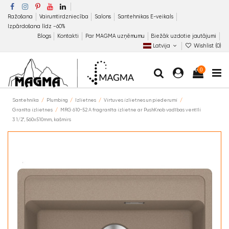
Ražošana
Vairumtirdzniecība
Salons
Santehnikas E-veikals
Izpārdošana līdz −60%
Blogs
Kontakti
Par MAGMA uzņēmumu
Biežāk uzdotie jautājumi
Latvija
Wishlist (
0
)
0
Santehnika
Plumbing
Izlietnes
Virtuves izlietnes un piederumi
Granīta izlietnes
MRG 610-52 A fragranīta izlietne ar PushKnob vadības ventīli
3 1/2'', 560x510mm, kašmirs