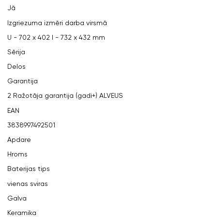
Jā
Izgriezuma izmēri darba virsmā
U - 702 x 402 I - 732 x 432 mm
Sērija
Delos
Garantija
2 Ražotāja garantija (gadi+) ALVEUS
EAN
3838997492501
Apdare
Hroms
Baterijas tips
vienas sviras
Galva
Keramika