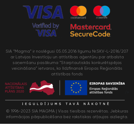
SIA “Magma” ir noslēgusi 05.05.2016 līgumu Nr.SKV-L-2016/207
ar Latvijas Investīciju un attīstības aģentūru par atbalsta
saņemšanu pasākuma “Starptautiskās konkurētspējas
veicināšana” ietvaros, ko līdzfinansē Eiropas Reģionālās
attīstības fonds
/>
© 1996-2023 SIA MAGMA |
Visas tiesības rezervētas. Jebkuras
informācijas pārpublicēšana bez rakstiskas atļaujas aizliegta.