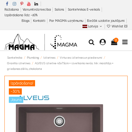
Ražošana
Vairumtirdzniecība
Salons
Santehnikas E-veikals
Izpārdošana līdz −60%
Blogs
Kontakti
Par MAGMA uzņēmumu
Biežāk uzdotie jautājumi
Latvija
Wishlist (
0
)
0
Santehnika
Plumbing
Izlietnes
Virtuves izlietnes un piederumi
Granīta izlietnes
ALVEUS izlietne 45x75cm + izvelkams nerūs. tēr. maisītājs +
griešanas dēlis, chokolate
Izpārdošana!
-30%
Jauns