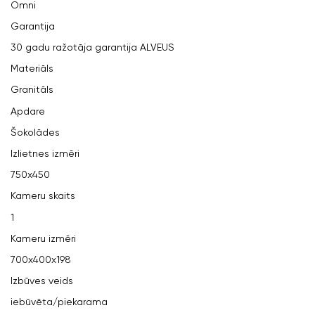
Omni
Garantija
30 gadu ražotāja garantija ALVEUS
Materiāls
Granitāls
Apdare
Šokolādes
Izlietnes izmēri
750x450
Kameru skaits
1
Kameru izmēri
700x400x198
Izbūves veids
iebūvēta/piekarama