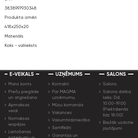
3838997930348
Produkta izmēri
418x250x20
Materiāls
Koks - valrieksts
E-VEIKALS
UZŅĒMUMS
SALONS
Mans konts
Kontakti
Salons
Preču piegāde
Par MAGMA
Salona darba
un atgriešana
uzņēmumu
laiks: Dd.
10:00-19:00
Apmaksas
Mūsu komanda
(Piektdienās
veidi
Vakances
līdz 18:00)
Nomaksas
Vairumtirdzniecība
Biežāk uzdotie
iespējas
Sertifikāti
jautājumi
Lietošanas
Garantija un
noteikumi un