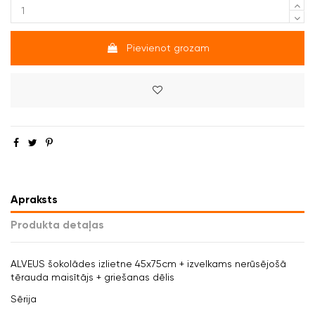
Pievienot grozam
Apraksts
Produkta detaļas
ALVEUS šokolādes izlietne 45x75cm + izvelkams nerūsējošā
tērauda maisītājs + griešanas dēlis
Sērija