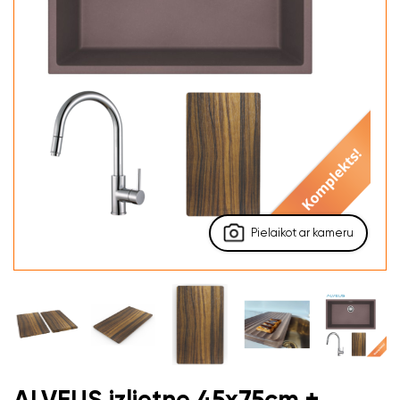
Pielaikot ar kameru
ALVEUS izlietne 45x75cm +