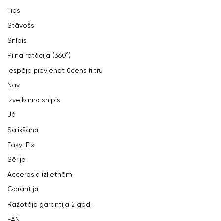
Tips
Stāvošs
Snīpis
Pilna rotācija (360°)
Iespēja pievienot ūdens filtru
Nav
Izvelkama snīpis
Jā
Salikšana
Easy-Fix
Sērija
Accerosia izlietnēm
Garantija
Ražotāja garantija 2 gadi
EAN