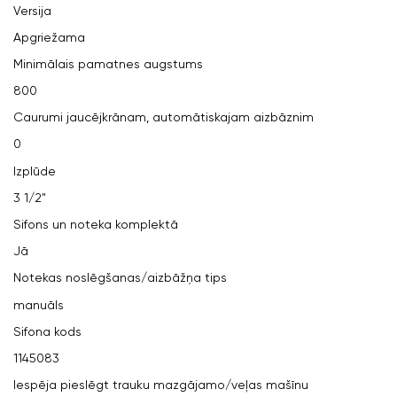
Versija
Apgriežama
Minimālais pamatnes augstums
800
Caurumi jaucējkrānam, automātiskajam aizbāznim
0
Izplūde
3 1/2"
Sifons un noteka komplektā
Jā
Notekas noslēgšanas/aizbāžņa tips
manuāls
Sifona kods
1145083
Iespēja pieslēgt trauku mazgājamo/veļas mašīnu