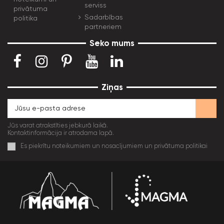
serviss
privātuma
Sadarbības
politika
partneriem
Seko mums
Ziņas
Jūs varat atrakstīties jebkurā laikā.
Kontaktinformācija ir atrodama lapā.
Es piekrītu noteikumiem un nosacījumiem un privātuma politikai