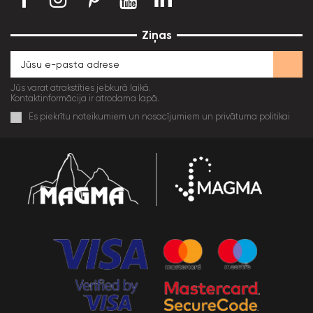
Ziņas
Jūs varat atrakstīties jebkurā laikā.
Kontaktinformācija ir atrodama lapā.
Es piekrītu noteikumiem un nosacījumiem un privātuma politikai