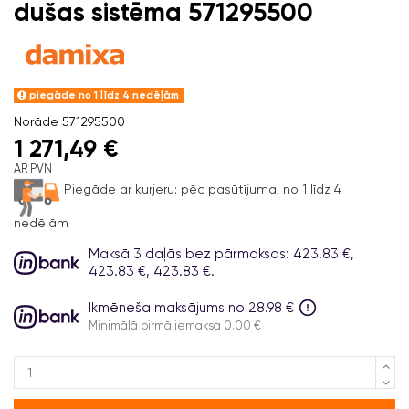
dušas sistēma 571295500
piegāde no 1 līdz 4 nedēļām
Norāde
571295500
1 271,49 €
AR PVN
Piegāde ar kurjeru:
pēc pasūtījuma, no 1 līdz 4
nedēļām
Maksā 3 daļās bez pārmaksas: 423.83 €,
423.83 €, 423.83 €.
Ikmēneša maksājums no 28.98 €
Minimālā pirmā iemaksa 0.00 €