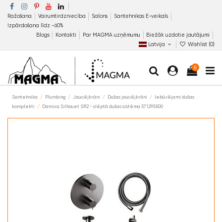
Ražošana
Vairumtirdzniecība
Salons
Santehnikas E-veikals
Izpārdošana līdz −60%
Blogs
Kontakti
Par MAGMA uzņēmumu
Biežāk uzdotie jautājumi
Latvija
Wishlist (
0
)
0
Santehnika
Plumbing
Jaucējkrāni
Dušas jaucējkrāni
Iebūvējami dušas
komplekti
Damixa Silhouet SR2 - slēptā dušas sistēma 571295500