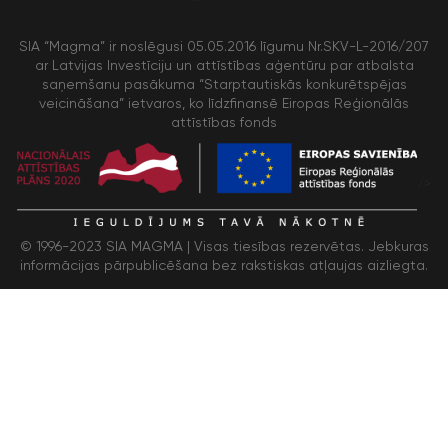
SIA “Magma” ir noslēgusi 05.05.2016 līgumu Nr.SKV-L-2016/207
ar Latvijas Investīciju un attīstības aģentūru par atbalsta
saņemšanu pasākuma “Starptautiskās konkurētspējas
veicināšana” ietvaros, ko līdzfinansē Eiropas Reģionālās
attīstības fonds
/>
© 1996-2023 SIA MAGMA |
Visas tiesības rezervētas. Jebkuras
informācijas pārpublicēšana bez rakstiskas atļaujas aizliegta.