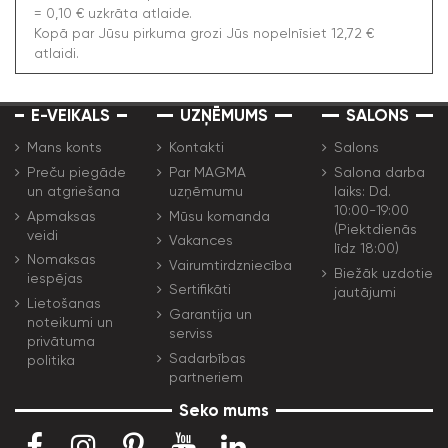
= 0,10 € uzkrāta atlaide.
Kopā par Jūsu pirkuma grozi Jūs nopelnīsiet 12,72 €
atlaidi.
E-VEIKALS
UZŅĒMUMS
SALONS
Mans konts
Kontakti
Salons
Preču piegāde
Par MAGMA
Salona darba
un atgriešana
uzņēmumu
laiks: Dd.
10:00-19:00
Apmaksas
Mūsu komanda
(Piektdienās
veidi
Vakances
līdz 18:00)
Nomaksas
Vairumtirdzniecība
Biežāk uzdotie
iespējas
Sertifikāti
jautājumi
Lietošanas
Garantija un
noteikumi un
serviss
privātuma
Sadarbības
politika
partneriem
Seko mums