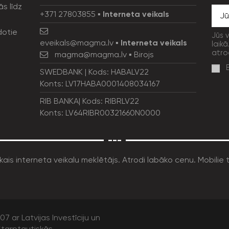
ās līdz
+371 27803855
▪
Interneta veikals
dotie
Jūs 
eveikals@magma.lv
▪
Interneta veikals
laikā
atro
magma@magma.lv
▪ Birojs
SWEDBANK | Kods: HABALV22
Konts: LV17HABA0001408034167
RIB BANKA| Kods: RIBRLV22
Konts: LV64RIBR00321660N0000
---
7 ar Latvijas Investīciju un
tarptautiskās