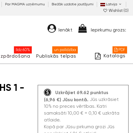
Par MAGMA uzņēmumu
Biežāk uzdotie jautājumi
Latvija
Wishlist (
0
)
Ienākt
Iepirkumu grozs:
līdz 60%
un palīdzība
PDF
Katalogs
Izpārdošana
Publiskās telpas
HS 1 -
Uzkrājiet 69.62 punktus
Jūs uzkrāsiet
(6,96 €) Jūsu kontā.
10% no preces vērtības. Katri
samaksāti 10,00 € = 0,10 € uzkrāta
atlaide.
Kopā par Jūsu pirkuma grozi Jūs