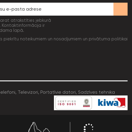
varat atrakstīties jebkurā
. Kontaktinformācija ir
dama lapā.
Es piekrītu noteikumiem un nosacījumiem un privātuma politikai