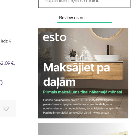
nopelnīsiet 6,96 € atlaidi.
līdz 4
2.09 €,