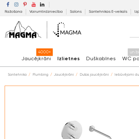
Ražošana
Vairumtirdzniecība
Salons
Santehnikas E-veikals
Iz
4000+
un b
Jaucējkrāni
Izlietnes
Duškabīnes
WC po
Santehnika
Plumbing
Jaucējkrāni
Dušas jaucējkrāni
Iebūvējami du