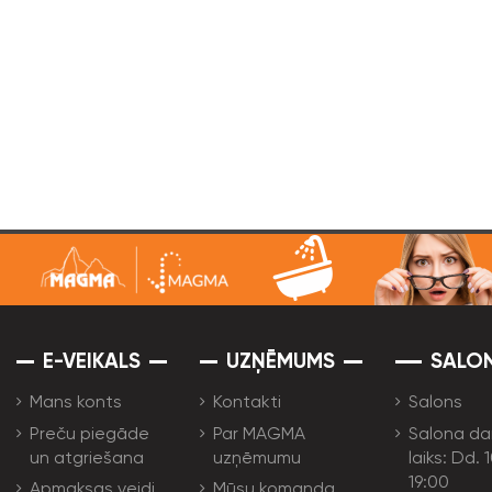
E-VEIKALS
UZŅĒMUMS
SALO
Mans konts
Kontakti
Salons
Preču piegāde
Par MAGMA
Salona da
un atgriešana
uzņēmumu
laiks: Dd. 
19:00
Apmaksas veidi
Mūsu komanda