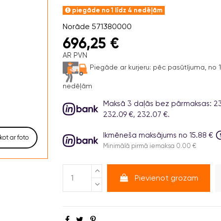
piegāde no 1 līdz 4 nedēļām
Norāde
571380000
696,25 €
AR PVN
Piegāde ar kurjeru:
pēc pasūtījuma, no 1 
nedēļām
Maksā 3 daļās bez pārmaksas: 23
232.09 €, 232.07 €.
Ikmēneša maksājums no 15.88 €
kot ar foto
Minimālā pirmā iemaksa 0.00 €
Pievienot grozam