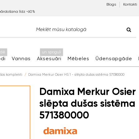
Blogs
Kontakti
pārdošana līdz −60%
idē
un spoguļi
di
Vannas
Aksesuāri
Mēbeles
Ūdensapgāde
šas komplekti
Damixa Merkur Osier HS 1 - slēpta dušas sistēma 571380000
Damixa Merkur Osier 
slēpta dušas sistēma
571380000