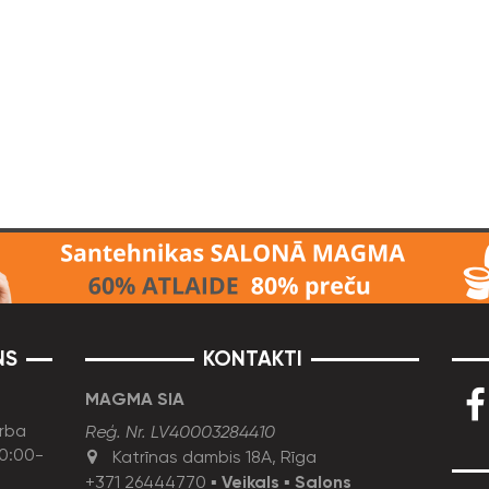
NS
KONTAKTI
MAGMA SIA
rba
Reģ. Nr. LV40003284410
10:00-
Katrīnas dambis 18A, Rīga
+371 26444770
▪
Veikals
▪
Salons