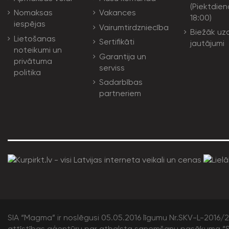
(Piektdien
Nomaksas
Vakances
18:00)
iespējas
Vairumtirdzniecība
Biežāk uz
Lietošanas
Sertifikāti
jautājumi
noteikumi un
Garantija un
privātuma
serviss
politika
Sadarbības
partneriem
SIA “Magma” ir noslēgusi 05.05.2016 līgumu Nr.SKV-L-2016/20
attīstības aģentūru par atbalsta saņemšanu pasākuma “S