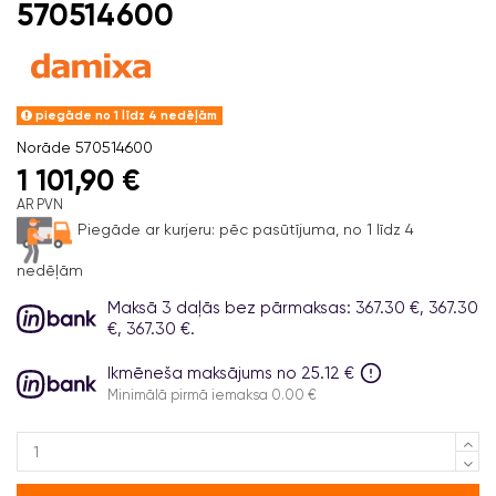
570514600
piegāde no 1 līdz 4 nedēļām
Norāde
570514600
1 101,90 €
AR PVN
Piegāde ar kurjeru:
pēc pasūtījuma, no 1 līdz 4
nedēļām
Maksā 3 daļās bez pārmaksas: 367.30 €, 367.30
€, 367.30 €.
Ikmēneša maksājums no 25.12 €
Minimālā pirmā iemaksa 0.00 €