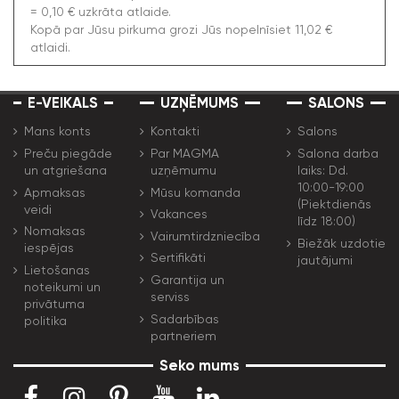
= 0,10 € uzkrāta atlaide.
Kopā par Jūsu pirkuma grozi Jūs nopelnīsiet 11,02 €
atlaidi.
E-VEIKALS
UZŅĒMUMS
SALONS
Mans konts
Kontakti
Salons
Preču piegāde
Par MAGMA
Salona darba
un atgriešana
uzņēmumu
laiks: Dd.
10:00-19:00
Apmaksas
Mūsu komanda
(Piektdienās
veidi
Vakances
līdz 18:00)
Nomaksas
Vairumtirdzniecība
Biežāk uzdotie
iespējas
Sertifikāti
jautājumi
Lietošanas
Garantija un
noteikumi un
serviss
privātuma
Sadarbības
politika
partneriem
Seko mums