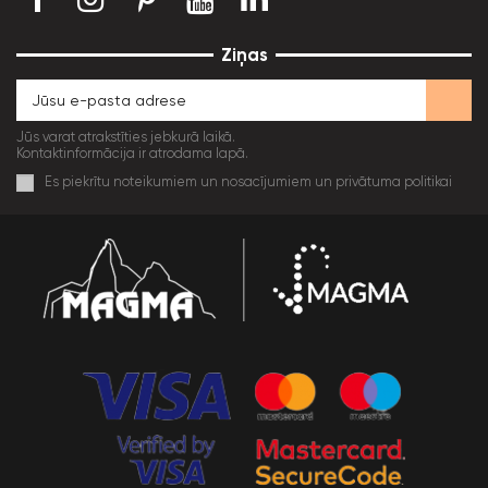
Ziņas
Jūs varat atrakstīties jebkurā laikā.
Kontaktinformācija ir atrodama lapā.
Es piekrītu noteikumiem un nosacījumiem un privātuma politikai