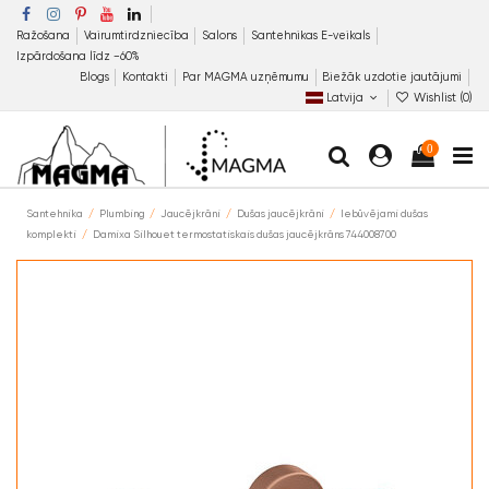
Ražošana
Vairumtirdzniecība
Salons
Santehnikas E-veikals
Izpārdošana līdz −60%
Blogs
Kontakti
Par MAGMA uzņēmumu
Biežāk uzdotie jautājumi
Latvija
Wishlist (
0
)
0
Santehnika
Plumbing
Jaucējkrāni
Dušas jaucējkrāni
Iebūvējami dušas
komplekti
Damixa Silhouet termostatiskais dušas jaucējkrāns 744008700