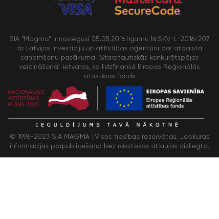
SIA “Magma” ir noslēgusi 05.05.2016 līgumu Nr.SKV-L-2016/207
ar Latvijas Investīciju un attīstības aģentūru par atbalsta
saņemšanu pasākuma “Starptautiskās konkurētspējas
veicināšana” ietvaros, ko līdzfinansē Eiropas Reģionālās
attīstības fonds
/>
© 1996-2023 SIA MAGMA |
Visas tiesības rezervētas. Jebkuras
informācijas pārpublicēšana bez rakstiskas atļaujas aizliegta.