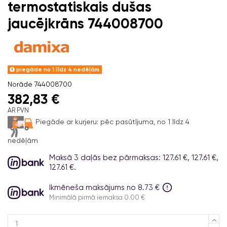
termostatiskais dušas
jaucējkrāns 744008700
piegāde no 1 līdz 4 nedēļām
Norāde
744008700
382,83 €
AR PVN
Piegāde ar kurjeru:
pēc pasūtījuma, no 1 līdz 4
nedēļām
Maksā 3 daļās bez pārmaksas: 127.61 €, 127.61 €,
127.61 €.
Ikmēneša maksājums no 8.73 €
Minimālā pirmā iemaksa 0.00 €