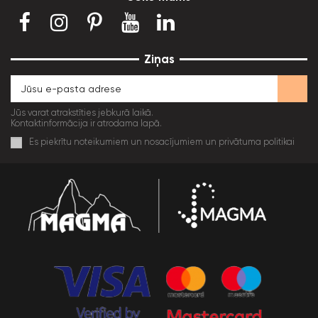
Ziņas
Jūs varat atrakstīties jebkurā laikā.
Kontaktinformācija ir atrodama lapā.
Es piekrītu noteikumiem un nosacījumiem un privātuma politikai