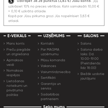
Uzkrājiet 38.28 punktus (3,83 €) Jūsu kontā.
Jūs
uzkrāsiet 10% no preces vērtības. Katri samaksāti 10,00 €
= 0,10 € uzkrāta atlaide.
Kopā par Jūsu pirkuma grozi Jūs nopelnīsiet 3,83 €
atlaidi.
E-VEIKALS
UZŅĒMUMS
SALONS
Mans konts
Kontakti
Salons
Preču piegāde
Par MAGMA
Salona darba
un atgriešana
uzņēmumu
laiks: Dd.
10:00-19:00
Apmaksas
Mūsu komanda
(Piektdienās
veidi
Vakances
līdz 18:00)
Nomaksas
Vairumtirdzniecība
Biežāk uzdotie
iespējas
Sertifikāti
jautājumi
Lietošanas
Garantija un
noteikumi un
serviss
privātuma
Sadarbības
politika
partneriem
Seko mums