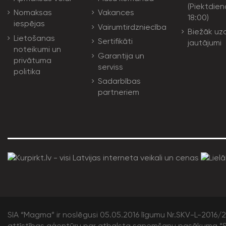
(Piektdien
Nomaksas
Vakances
18:00)
iespējas
Vairumtirdzniecība
Biežāk uz
Lietošanas
Sertifikāti
jautājumi
noteikumi un
Garantija un
privātuma
serviss
politika
Sadarbības
partneriem
SIA “Magma” ir noslēgusi 05.05.2016 līgumu Nr.SKV-L-2016/20
attīstības aģentūru par atbalsta saņemšanu pasākuma “S