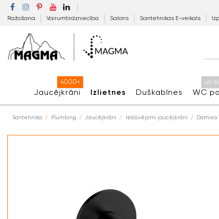
Ražošana
Vairumtirdzniecība
Salons
Santehnikas E-veikals
Iz
4000+
un b
Jaucējkrāni
Izlietnes
Duškabīnes
WC po
Santehnika
Plumbing
Jaucējkrāni
Iebūvējami jaucējkrāni
Damixa V