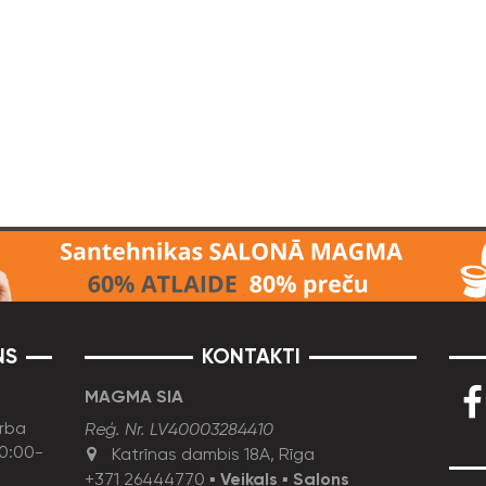
NS
KONTAKTI
MAGMA SIA
rba
Reģ. Nr. LV40003284410
10:00-
Katrīnas dambis 18A, Rīga
+371 26444770
▪
Veikals
▪
Salons