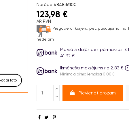
Norāde
484836100
123,98 €
AR PVN
Piegāde ar kurjeru:
pēc pasūtījuma, no 1 
nedēļām
Maksā 3 daļās bez pārmaksas: 41.
41.32 €.
Ikmēneša maksājums no 2.83 €
Minimālā pirmā iemaksa 0.00 €
kot ar foto
Pievienot grozam