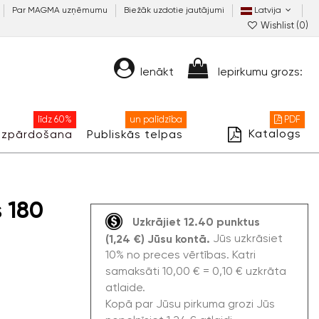
Par MAGMA uzņēmumu
Biežāk uzdotie jautājumi
Latvija
Wishlist (
0
)
Ienākt
Iepirkumu grozs:
līdz 60%
un palīdzība
PDF
Katalogs
Izpārdošana
Publiskās telpas
 180
Uzkrājiet 12.40 punktus
Jūs uzkrāsiet
(1,24 €) Jūsu kontā.
10% no preces vērtības. Katri
samaksāti 10,00 € = 0,10 € uzkrāta
atlaide.
Kopā par Jūsu pirkuma grozi Jūs