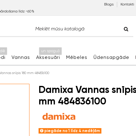
Blogs
Kontakti
pārdošana līdz −60%
idē
un spoguļi
di
Vannas
Aksesuāri
Mēbeles
Ūdensapgāde
annas snīpis 180 mm 484836100
Damixa Vannas snīpis
mm 484836100
piegāde no 1 līdz 4 nedēļām