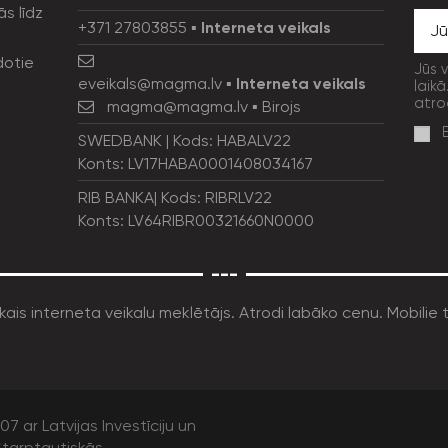
ās līdz
+371 27803855
▪
Interneta veikals
dotie
Jūs 
eveikals@magma.lv
▪
Interneta veikals
laikā
atro
magma@magma.lv
▪ Birojs
SWEDBANK | Kods: HABALV22
Konts: LV17HABA0001408034167
RIB BANKA| Kods: RIBRLV22
Konts: LV64RIBR00321660N0000
---
7 ar Latvijas Investīciju un
tarptautiskās