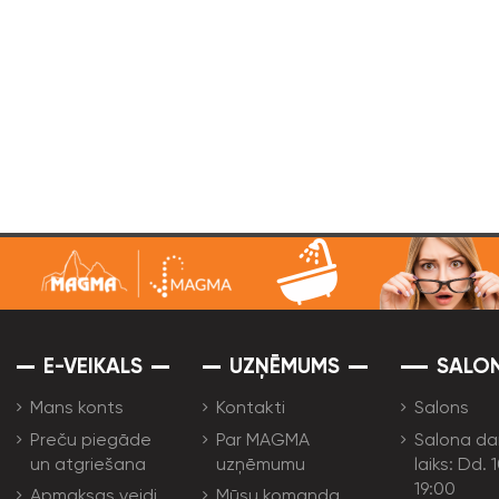
E-VEIKALS
UZŅĒMUMS
SALO
Mans konts
Kontakti
Salons
Preču piegāde
Par MAGMA
Salona da
un atgriešana
uzņēmumu
laiks: Dd. 
19:00
Apmaksas veidi
Mūsu komanda