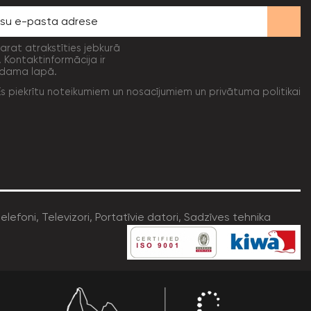
varat atrakstīties jebkurā
. Kontaktinformācija ir
dama lapā.
Es piekrītu noteikumiem un nosacījumiem un privātuma politikai