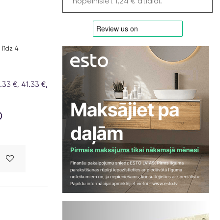
nopelnīsiet 1,24 € atlaidi.
līdz 4
33 €, 41.33 €,