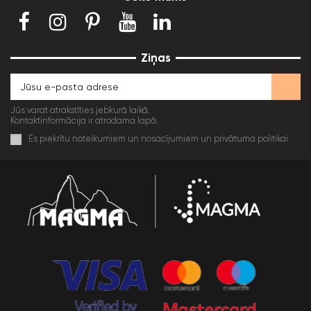
Ziņas
Jūs varat atrakstīties jebkurā laikā.
Kontaktinformācija ir atrodama lapā.
Es piekrītu noteikumiem un nosacījumiem un privātuma politikai