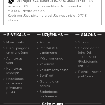
Uzkrājiet 7.74 punktus (0,77 €) Jūsu kontā.
Jūs
uzkrāsiet 10% no preces vērtības. Katri samaksāti 10,00 €
= 0,10 € uzkrāta atlaide.
Kopā par Jūsu pirkuma grozi Jūs nopelnīsiet 0,77 €
atlaidi.
E-VEIKALS
UZŅĒMUMS
SALONS
Mans konts
Kontakti
Salons
Preču piegāde
Par MAGMA
Salona darba
un atgriešana
uzņēmumu
laiks: Dd.
10:00-19:00
Apmaksas
Mūsu komanda
(Piektdienās
veidi
Vakances
līdz 18:00)
Nomaksas
Vairumtirdzniecība
Biežāk uzdotie
iespējas
Sertifikāti
jautājumi
Lietošanas
Garantija un
noteikumi un
serviss
privātuma
Sadarbības
politika
partneriem
Seko mums