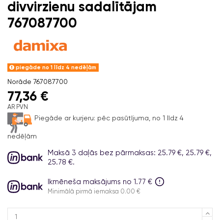
divvirzienu sadalītājam
767087700
piegāde no 1 līdz 4 nedēļām
Norāde
767087700
77,36 €
AR PVN
Piegāde ar kurjeru:
pēc pasūtījuma, no 1 līdz 4
nedēļām
Maksā 3 daļās bez pārmaksas: 25.79 €, 25.79 €,
25.78 €.
Ikmēneša maksājums no 1.77 €
Minimālā pirmā iemaksa 0.00 €