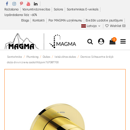
Ražošana
Vairumtirdzniecība
Salons
Santehnikas E-veikals
Izpārdošana līdz −60%
Blogs
Kontakti
Par MAGMA uzņēmumu
Biežāk uzdotie jautājumi
Latvija
Wishlist (
0
)
0
Santehnika
Plumbing
Dušas
Iebūvētas dušas
Damixa Silhouette ārējā
daļa divvirzienu sadalītājam 767087700