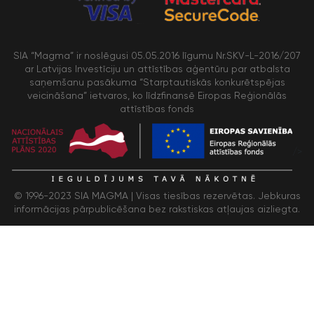
SIA “Magma” ir noslēgusi 05.05.2016 līgumu Nr.SKV-L-2016/207
ar Latvijas Investīciju un attīstības aģentūru par atbalsta
saņemšanu pasākuma “Starptautiskās konkurētspējas
veicināšana” ietvaros, ko līdzfinansē Eiropas Reģionālās
attīstības fonds
/>
© 1996-2023 SIA MAGMA |
Visas tiesības rezervētas. Jebkuras
informācijas pārpublicēšana bez rakstiskas atļaujas aizliegta.