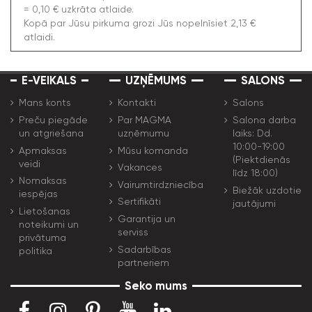
= 0,10 € uzkrāta atlaide.
Kopā par Jūsu pirkuma grozi Jūs nopelnīsiet 2,13 €
atlaidi.
E-VEIKALS
UZŅĒMUMS
SALONS
Mans konts
Kontakti
Salons
Preču piegāde
Par MAGMA
Salona darba
un atgriešana
uzņēmumu
laiks: Dd.
10:00-19:00
Apmaksas
Mūsu komanda
(Piektdienās
veidi
Vakances
līdz 18:00)
Nomaksas
Vairumtirdzniecība
Biežāk uzdotie
iespējas
Sertifikāti
jautājumi
Lietošanas
Garantija un
noteikumi un
serviss
privātuma
Sadarbības
politika
partneriem
Seko mums