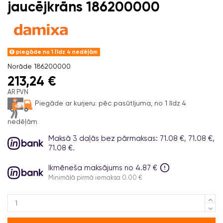
jaucējkrāns 186200000
piegāde no 1 līdz 4 nedēļām
Norāde
186200000
213,24 €
AR PVN
Piegāde ar kurjeru:
pēc pasūtījuma, no 1 līdz 4
nedēļām
Maksā 3 daļās bez pārmaksas: 71.08 €, 71.08 €,
71.08 €.
Ikmēneša maksājums no 4.87 €
Minimālā pirmā iemaksa 0.00 €