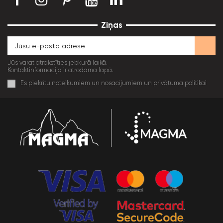
Ziņas
Jūs varat atrakstīties jebkurā laikā.
Kontaktinformācija ir atrodama lapā.
Es piekrītu noteikumiem un nosacījumiem un privātuma politikai