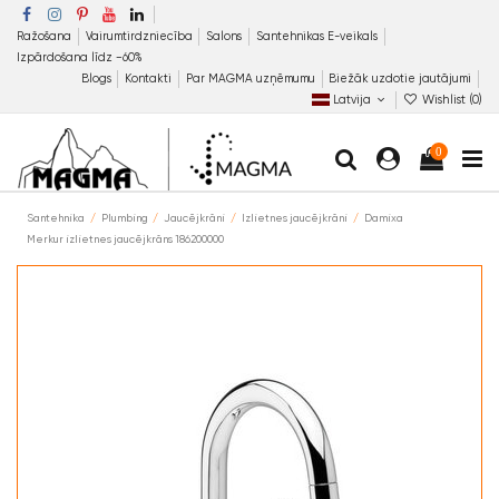
Ražošana
Vairumtirdzniecība
Salons
Santehnikas E-veikals
Izpārdošana līdz −60%
Blogs
Kontakti
Par MAGMA uzņēmumu
Biežāk uzdotie jautājumi
Latvija
Wishlist (
0
)
0
Santehnika
Plumbing
Jaucējkrāni
Izlietnes jaucējkrāni
Damixa
Merkur izlietnes jaucējkrāns 186200000