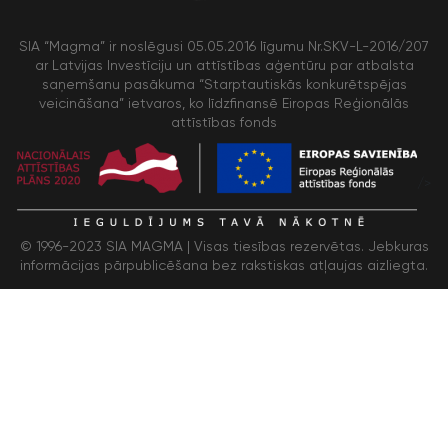
SIA “Magma” ir noslēgusi 05.05.2016 līgumu Nr.SKV-L-2016/207
ar Latvijas Investīciju un attīstības aģentūru par atbalsta
saņemšanu pasākuma “Starptautiskās konkurētspējas
veicināšana” ietvaros, ko līdzfinansē Eiropas Reģionālās
attīstības fonds
/>
© 1996-2023 SIA MAGMA |
Visas tiesības rezervētas. Jebkuras
informācijas pārpublicēšana bez rakstiskas atļaujas aizliegta.