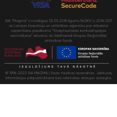
SIA “Magma” ir noslēgusi 05.05.2016 līgumu Nr.SKV-L-2016/207
ar Latvijas Investīciju un attīstības aģentūru par atbalsta
saņemšanu pasākuma “Starptautiskās konkurētspējas
veicināšana” ietvaros, ko līdzfinansē Eiropas Reģionālās
attīstības fonds
/>
© 1996-2023 SIA MAGMA |
Visas tiesības rezervētas. Jebkuras
informācijas pārpublicēšana bez rakstiskas atļaujas aizliegta.