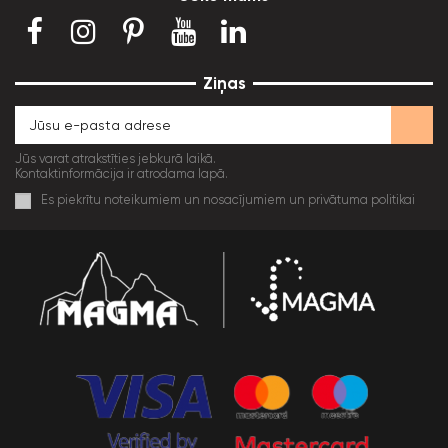
Ziņas
Jūs varat atrakstīties jebkurā laikā.
Kontaktinformācija ir atrodama lapā.
Es piekrītu noteikumiem un nosacījumiem un privātuma politikai