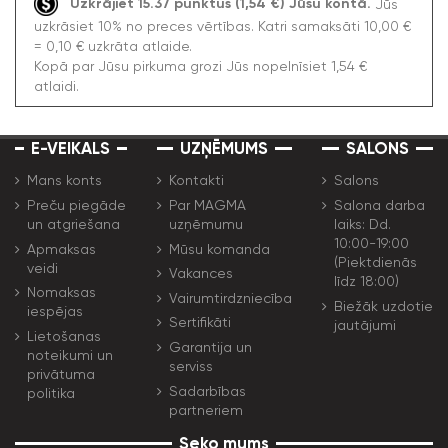
Uzkrājiet 15.37 punktus (1,54 €) Jūsu kontā.
Jūs
uzkrāsiet 10% no preces vērtības. Katri samaksāti 10,00 €
= 0,10 € uzkrāta atlaide.
Kopā par Jūsu pirkuma grozi Jūs nopelnīsiet 1,54 €
atlaidi.
E-VEIKALS
UZŅĒMUMS
SALONS
Mans konts
Kontakti
Salons
Preču piegāde
Par MAGMA
Salona darba
un atgriešana
uzņēmumu
laiks: Dd.
10:00-19:00
Apmaksas
Mūsu komanda
(Piektdienās
veidi
Vakances
līdz 18:00)
Nomaksas
Vairumtirdzniecība
Biežāk uzdotie
iespējas
Sertifikāti
jautājumi
Lietošanas
Garantija un
noteikumi un
serviss
privātuma
Sadarbības
politika
partneriem
Seko mums