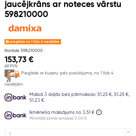
jaucējkrāns ar noteces vārstu
598210000
piegāde no 1 līdz 4 nedēļām
Norāde
598210000
153,73 €
AR PVN
Piegāde ar kurjeru:
pēc pasūtījuma, no 1 līdz 4
nedēļām
Maksā 3 daļās bez pārmaksas: 51.25 €, 51.25 €,
51.23 €.
Ikmēneša maksājums no 3.51 €
Minimālā pirmā iemaksa 0.00 €