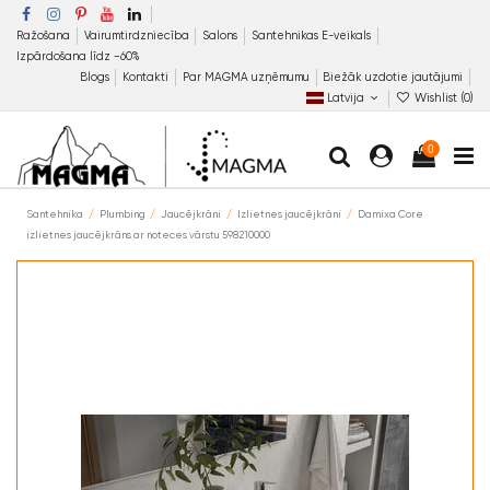
Ražošana
Vairumtirdzniecība
Salons
Santehnikas E-veikals
Izpārdošana līdz −60%
Blogs
Kontakti
Par MAGMA uzņēmumu
Biežāk uzdotie jautājumi
Latvija
Wishlist (
0
)
0
Santehnika
Plumbing
Jaucējkrāni
Izlietnes jaucējkrāni
Damixa Core
izlietnes jaucējkrāns ar noteces vārstu 598210000