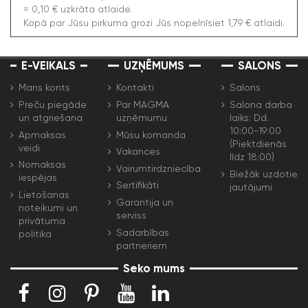
= 0,10 € uzkrāta atlaide.
Kopā par Jūsu pirkuma grozi Jūs nopelnīsiet 1,79 € atlaidi.
E-VEIKALS
UZŅĒMUMS
SALONS
Mans konts
Kontakti
Salons
Preču piegāde
Par MAGMA
Salona darba
un atgriešana
uzņēmumu
laiks: Dd.
10:00-19:00
Apmaksas
Mūsu komanda
(Piektdienās
veidi
Vakances
līdz 18:00)
Nomaksas
Vairumtirdzniecība
Biežāk uzdotie
iespējas
Sertifikāti
jautājumi
Lietošanas
Garantija un
noteikumi un
serviss
privātuma
Sadarbības
politika
partneriem
Seko mums