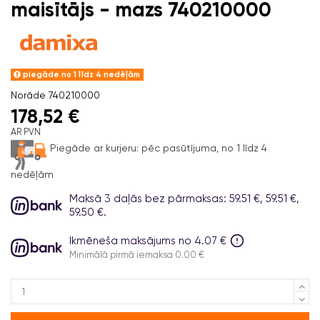
maisītājs - mazs 740210000
piegāde no 1 līdz 4 nedēļām
Norāde
740210000
178,52 €
AR PVN
Piegāde ar kurjeru:
pēc pasūtījuma, no 1 līdz 4
nedēļām
Maksā 3 daļās bez pārmaksas: 59.51 €, 59.51 €,
59.50 €.
Ikmēneša maksājums no 4.07 €
Minimālā pirmā iemaksa 0.00 €