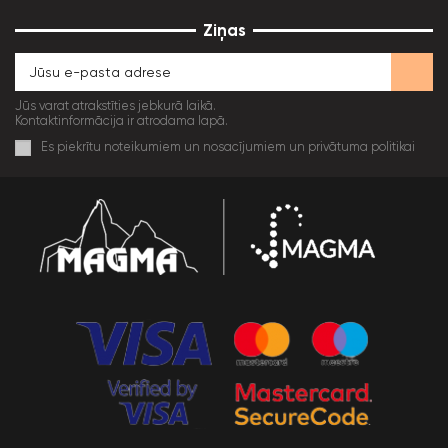
Ziņas
Jūs varat atrakstīties jebkurā laikā.
Kontaktinformācija ir atrodama lapā.
Es piekrītu noteikumiem un nosacījumiem un privātuma politikai