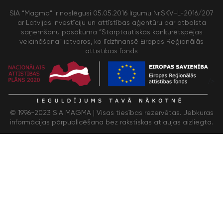
SIA “Magma” ir noslēgusi 05.05.2016 līgumu Nr.SKV-L-2016/207
ar Latvijas Investīciju un attīstības aģentūru par atbalsta
saņemšanu pasākuma “Starptautiskās konkurētspējas
veicināšana” ietvaros, ko līdzfinansē Eiropas Reģionālās
attīstības fonds
/>
© 1996-2023 SIA MAGMA |
Visas tiesības rezervētas. Jebkuras
informācijas pārpublicēšana bez rakstiskas atļaujas aizliegta.