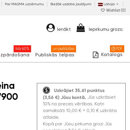
Par MAGMA uzņēmumu
Biežāk uzdotie jautājumi
Latvija
Wishlist (
0
)
Ienākt
Iepirkumu grozs:
līdz 60%
un palīdzība
PDF
Katalogs
Izpārdošana
Publiskās telpas
eina
Uzkrājiet 35.61 punktus
37900
Jūs uzkrāsiet
(3,56 €) Jūsu kontā.
10% no preces vērtības. Katri
samaksāti 10,00 € = 0,10 € uzkrāta
atlaide.
Kopā par Jūsu pirkuma grozi Jūs