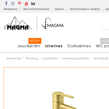
Ražošana
Vairumtirdzniecība
Salons
Santehnikas E-veikals
Iz
4000+
un b
Jaucējkrāni
Izlietnes
Duškabīnes
WC po
Santehnika
Plumbing
Jaucējkrāni
Izlietnes jaucējkrāni
Brīvi stāvoši