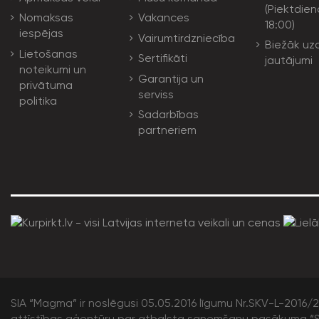
(Piektdien
Nomaksas
Vakances
18:00)
iespējas
Vairumtirdzniecība
Biežāk uz
Lietošanas
Sertifikāti
jautājumi
noteikumi un
Garantija un
privātuma
serviss
politika
Sadarbības
partneriem
SIA “Magma” ir noslēgusi 05.05.2016 līgumu Nr.SKV-L-2016/20
attīstības aģentūru par atbalsta saņemšanu pasākuma “S