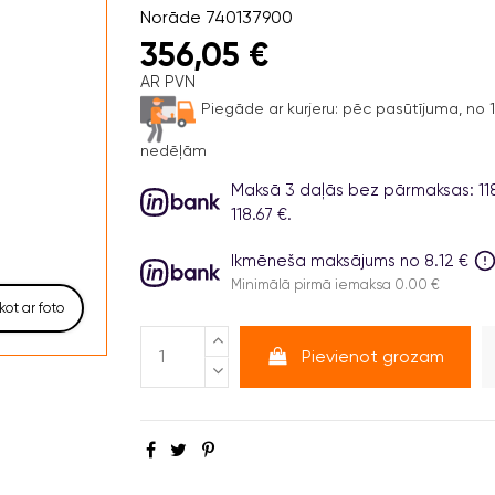
Norāde
740137900
356,05 €
AR PVN
Piegāde ar kurjeru:
pēc pasūtījuma, no 1 
nedēļām
Maksā 3 daļās bez pārmaksas: 118.6
118.67 €.
Ikmēneša maksājums no 8.12 €
Minimālā pirmā iemaksa 0.00 €
kot ar foto
Pievienot grozam