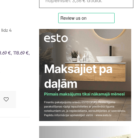
nopelnīsiet 3,56 € atlaidi.
līdz 4
9 €, 118.69 €,