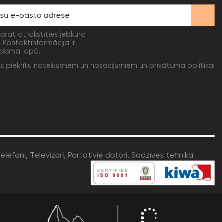
varat atrakstīties jebkurā
. Kontaktinformācija ir
dama lapā.
Es piekrītu noteikumiem un nosacījumiem un privātuma politikai