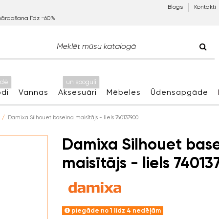
Blogs
Kontakti
pārdošana līdz −60%
idē
un spoguļi
di
Vannas
Aksesuāri
Mēbeles
Ūdensapgāde
Damixa Silhouet baseina maisītājs - liels 740137900
Damixa Silhouet bas
maisītājs - liels 7401
piegāde no 1 līdz 4 nedēļām