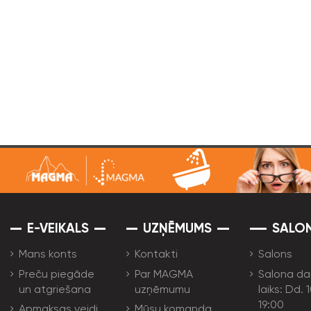
E-VEIKALS
UZŅĒMUMS
SALO
Mans konts
Kontakti
Salons
Preču piegāde
Par MAGMA
Salona da
un atgriešana
uzņēmumu
laiks: Dd. 
19:00
Apmaksas veidi
Mūsu komanda