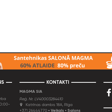
NS
KONTAKTI
MAGMA SIA
rba
Reģ. Nr. LV40003284410
10:00-
Katrīnas dambis 18A, Rīga
+371 26444770
▪
Veikals
▪
Salons