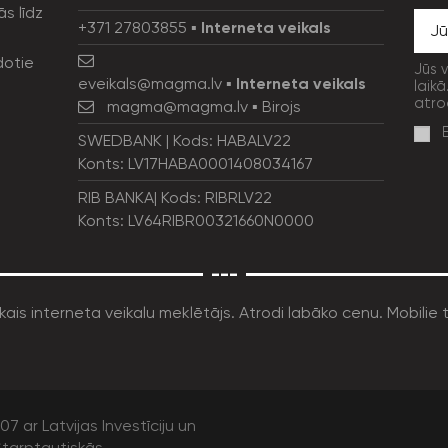
ās līdz
+371 27803855
▪
Interneta veikals
dotie
Jūs 
eveikals@magma.lv
▪
Interneta veikals
laikā
atro
magma@magma.lv
▪ Birojs
SWEDBANK | Kods: HABALV22
Konts: LV17HABA0001408034167
RIB BANKA| Kods: RIBRLV22
Konts: LV64RIBR00321660N0000
---
7 ar Latvijas Investīciju un
tarptautiskās