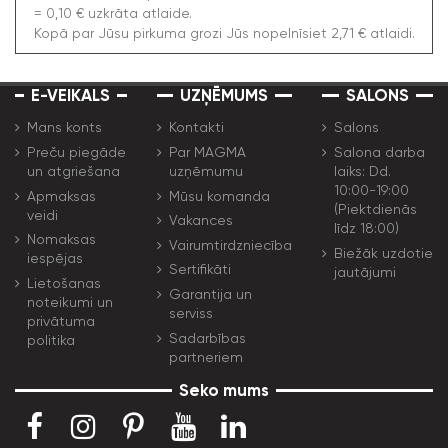
= 0,10 € uzkrāta atlaide.
Kopā par Jūsu pirkuma grozi Jūs nopelnīsiet 2,71 € atlaidi.
E-VEIKALS
UZŅĒMUMS
SALONS
Mans konts
Kontakti
Salons
Preču piegāde
Par MAGMA
Salona darba
un atgriešana
uzņēmumu
laiks: Dd.
10:00-19:00
Apmaksas
Mūsu komanda
(Piektdienās
veidi
Vakances
līdz 18:00)
Nomaksas
Vairumtirdzniecība
Biežāk uzdotie
iespējas
Sertifikāti
jautājumi
Lietošanas
Garantija un
noteikumi un
serviss
privātuma
Sadarbības
politika
partneriem
Seko mums