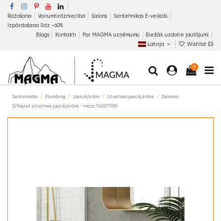
Ražošana
Vairumtirdzniecība
Salons
Santehnikas E-veikals
Izpārdošana līdz −60%
Blogs
Kontakti
Par MAGMA uzņēmumu
Biežāk uzdotie jautājumi
Latvija
Wishlist (
0
)
0
Santehnika
Plumbing
Jaucējkrāni
Izlietnes jaucējkrāni
Damixa
Silhouet izlietnes jaucējkrāns - mazs 740217900