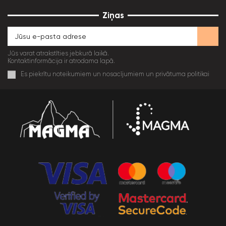
Ziņas
Jūs varat atrakstīties jebkurā laikā.
Kontaktinformācija ir atrodama lapā.
Es piekrītu noteikumiem un nosacījumiem un privātuma politikai