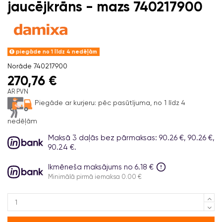
jaucējkrāns - mazs 740217900
piegāde no 1 līdz 4 nedēļām
Norāde
740217900
270,76 €
AR PVN
Piegāde ar kurjeru:
pēc pasūtījuma, no 1 līdz 4
nedēļām
Maksā 3 daļās bez pārmaksas: 90.26 €, 90.26 €,
90.24 €.
Ikmēneša maksājums no 6.18 €
Minimālā pirmā iemaksa 0.00 €