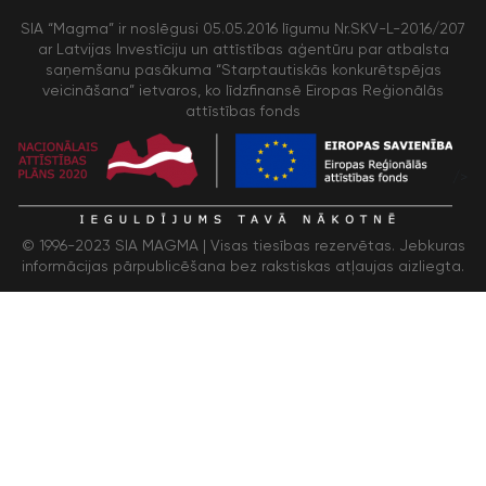
SIA “Magma” ir noslēgusi 05.05.2016 līgumu Nr.SKV-L-2016/207
ar Latvijas Investīciju un attīstības aģentūru par atbalsta
saņemšanu pasākuma “Starptautiskās konkurētspējas
veicināšana” ietvaros, ko līdzfinansē Eiropas Reģionālās
attīstības fonds
/>
© 1996-2023 SIA MAGMA |
Visas tiesības rezervētas. Jebkuras
informācijas pārpublicēšana bez rakstiskas atļaujas aizliegta.