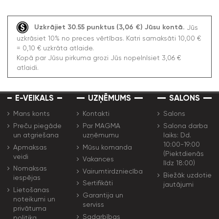
Uzkrājiet 30.55 punktus (3,06 €) Jūsu kontā.
Jūs
uzkrāsiet 10% no preces vērtības. Katri samaksāti 10,00 €
= 0,10 € uzkrāta atlaide.
Kopā par Jūsu pirkuma grozi Jūs nopelnīsiet 3,06 €
atlaidi.
E-VEIKALS
UZŅĒMUMS
SALONS
Mans konts
Kontakti
Salons
Preču piegāde
Par MAGMA
Salona darba
un atgriešana
uzņēmumu
laiks: Dd.
10:00-19:00
Apmaksas
Mūsu komanda
(Piektdienās
veidi
Vakances
līdz 18:00)
Nomaksas
Vairumtirdzniecība
Biežāk uzdotie
iespējas
Sertifikāti
jautājumi
Lietošanas
Garantija un
noteikumi un
serviss
privātuma
Sadarbības
politika