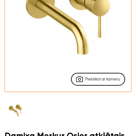
Pielaikot ar kameru
Damixa Merkur Osier atklātais