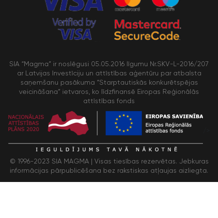
SIA “Magma” ir noslēgusi 05.05.2016 līgumu Nr.SKV-L-2016/207
ar Latvijas Investīciju un attīstības aģentūru par atbalsta
saņemšanu pasākuma “Starptautiskās konkurētspējas
veicināšana” ietvaros, ko līdzfinansē Eiropas Reģionālās
attīstības fonds
/>
© 1996-2023 SIA MAGMA |
Visas tiesības rezervētas. Jebkuras
informācijas pārpublicēšana bez rakstiskas atļaujas aizliegta.