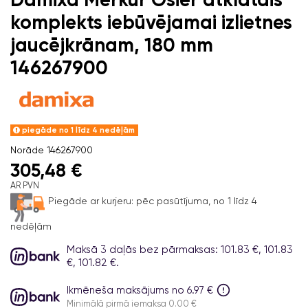
komplekts iebūvējamai izlietnes
jaucējkrānam, 180 mm
146267900
piegāde no 1 līdz 4 nedēļām
Norāde
146267900
305,48 €
AR PVN
Piegāde ar kurjeru:
pēc pasūtījuma, no 1 līdz 4
nedēļām
Maksā 3 daļās bez pārmaksas: 101.83 €, 101.83
€, 101.82 €.
Ikmēneša maksājums no 6.97 €
Minimālā pirmā iemaksa 0.00 €