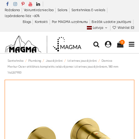
Ražošana
Vairumtirdzniecība
Salons
Santehnikas E-veikals
Izpārdošana līdz −60%
Blogs
Kontakti
Par MAGMA uzņēmumu
Biežāk uzdotie jautājumi
Latvija
Wishlist (
0
)
0
Santehnika
Plumbing
Jaucējkrāni
Izlietnes jaucējkrāni
Damixa
Merkur Osier atklātais komplekts iebūvējamai izlietnes jaucējkrānam, 180 mm
146267900