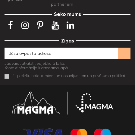
partneriem
Seko mums
Ziņas
Jūs varat atrakstīties jebkurā laikā.
Kontaktinformācija ir atrodama lapā.
Es piekrītu noteikumiem un nosacījumiem un privātuma politikai