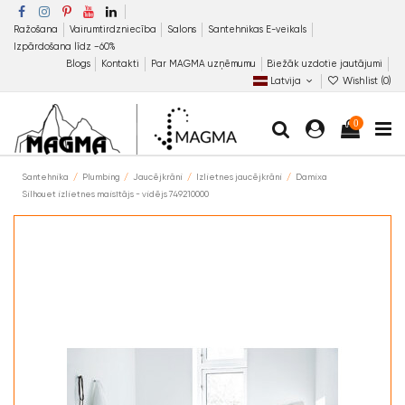
Ražošana
Vairumtirdzniecība
Salons
Santehnikas E-veikals
Izpārdošana līdz −60%
Blogs
Kontakti
Par MAGMA uzņēmumu
Biežāk uzdotie jautājumi
Latvija
Wishlist (
0
)
0
Santehnika
Plumbing
Jaucējkrāni
Izlietnes jaucējkrāni
Damixa
Silhouet izlietnes maisītājs - vidējs 749210000