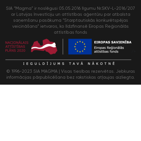
SIA “Magma” ir noslēgusi 05.05.2016 līgumu Nr.SKV-L-2016/207
ar Latvijas Investīciju un attīstības aģentūru par atbalsta
saņemšanu pasākuma “Starptautiskās konkurētspējas
veicināšana” ietvaros, ko līdzfinansē Eiropas Reģionālās
attīstības fonds
/>
© 1996-2023 SIA MAGMA |
Visas tiesības rezervētas. Jebkuras
informācijas pārpublicēšana bez rakstiskas atļaujas aizliegta.