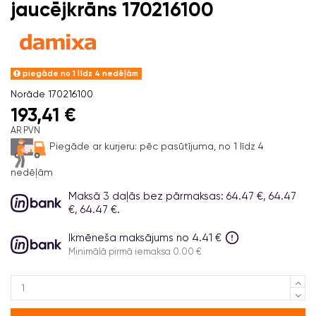
jaucējkrāns 170216100
piegāde no 1 līdz 4 nedēļām
Norāde
170216100
193,41 €
AR PVN
Piegāde ar kurjeru:
pēc pasūtījuma, no 1 līdz 4
nedēļām
Maksā 3 daļās bez pārmaksas: 64.47 €, 64.47
€, 64.47 €.
Ikmēneša maksājums no 4.41 €
Minimālā pirmā iemaksa 0.00 €