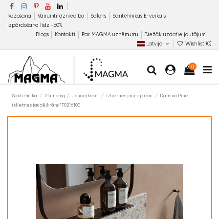
Ražošana
Vairumtirdzniecība
Salons
Santehnikas E-veikals
Izpārdošana līdz −60%
Blogs
Kontakti
Par MAGMA uzņēmumu
Biežāk uzdotie jautājumi
Latvija
Wishlist (
0
)
0
Santehnika
Plumbing
Jaucējkrāni
Izlietnes jaucējkrāni
Damixa Pine
izlietnes jaucējkrāns 170216100