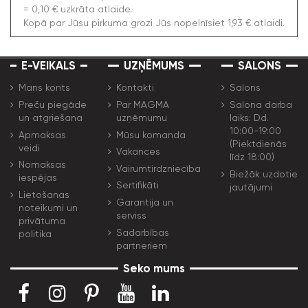
= 0,10 € uzkrāta atlaide.
Kopā par Jūsu pirkuma grozi Jūs nopelnīsiet 1,93 € atlaidi.
E-VEIKALS
UZŅĒMUMS
SALONS
Mans konts
Kontakti
Salons
Preču piegāde
Par MAGMA
Salona darba
un atgriešana
uzņēmumu
laiks: Dd.
10:00-19:00
Apmaksas
Mūsu komanda
(Piektdienās
veidi
Vakances
līdz 18:00)
Nomaksas
Vairumtirdzniecība
Biežāk uzdotie
iespējas
Sertifikāti
jautājumi
Lietošanas
Garantija un
noteikumi un
serviss
privātuma
Sadarbības
politika
partneriem
Seko mums