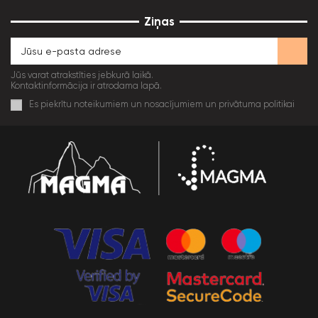
Ziņas
Jūs varat atrakstīties jebkurā laikā.
Kontaktinformācija ir atrodama lapā.
Es piekrītu noteikumiem un nosacījumiem un privātuma politikai