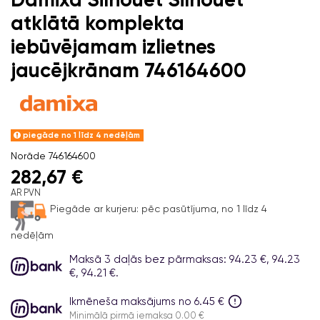
atklātā komplekta
iebūvējamam izlietnes
jaucējkrānam 746164600
piegāde no 1 līdz 4 nedēļām
Norāde
746164600
282,67 €
AR PVN
Piegāde ar kurjeru:
pēc pasūtījuma, no 1 līdz 4
nedēļām
Maksā 3 daļās bez pārmaksas: 94.23 €, 94.23
€, 94.21 €.
Ikmēneša maksājums no 6.45 €
Minimālā pirmā iemaksa 0.00 €