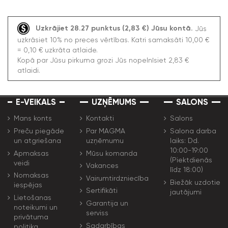
Uzkrājiet 28.27 punktus (2,83 €) Jūsu kontā.
Jūs
uzkrāsiet 10% no preces vērtības. Katri samaksāti 10,00 €
= 0,10 € uzkrāta atlaide.
Kopā par Jūsu pirkuma grozi Jūs nopelnīsiet 2,83 €
atlaidi.
E-VEIKALS
UZŅĒMUMS
SALONS
Mans konts
Kontakti
Salons
Preču piegāde
Par MAGMA
Salona darba
un atgriešana
uzņēmumu
laiks: Dd.
10:00-19:00
Apmaksas
Mūsu komanda
(Piektdienās
veidi
Vakances
līdz 18:00)
Nomaksas
Vairumtirdzniecība
Biežāk uzdotie
iespējas
Sertifikāti
jautājumi
Lietošanas
Garantija un
noteikumi un
serviss
privātuma
Sadarbības
politika