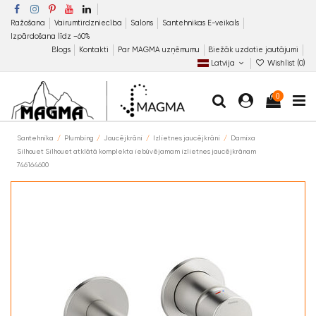
Ražošana
Vairumtirdzniecība
Salons
Santehnikas E-veikals
Izpārdošana līdz −60%
Blogs
Kontakti
Par MAGMA uzņēmumu
Biežāk uzdotie jautājumi
Latvija
Wishlist (
0
)
0
Santehnika
Plumbing
Jaucējkrāni
Izlietnes jaucējkrāni
Damixa
Silhouet Silhouet atklātā komplekta iebūvējamam izlietnes jaucējkrānam
746164600