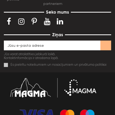
partneriem
Seko mums
Ziņas
Jūs varat atrakstīties jebkurā laikā.
Kontaktinformācija ir atrodama lapā.
Es piekrītu noteikumiem un nosacījumiem un privātuma politikai