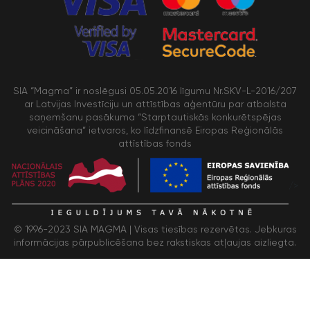
SIA “Magma” ir noslēgusi 05.05.2016 līgumu Nr.SKV-L-2016/207
ar Latvijas Investīciju un attīstības aģentūru par atbalsta
saņemšanu pasākuma “Starptautiskās konkurētspējas
veicināšana” ietvaros, ko līdzfinansē Eiropas Reģionālās
attīstības fonds
/>
© 1996-2023 SIA MAGMA |
Visas tiesības rezervētas. Jebkuras
informācijas pārpublicēšana bez rakstiskas atļaujas aizliegta.