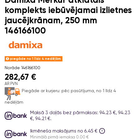
komplekts iebūvējamai izlietnes
jaucējkrānam, 250 mm
146166100
piegāde no 1 līdz 4 nedēļām
Norāde
146166100
282,67 €
AR PVN
Piegāde ar kurjeru:
pēc pasūtījuma, no 1 līdz 4
nedēļām
Maksā 3 daļās bez pārmaksas: 94.23 €, 94.23
€, 94.21 €.
Ikmēneša maksājums no 6.45 €
Minimālā pirmā iemaksa 0.00 €