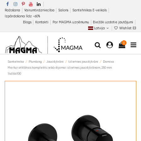
Ražošana
Vairumtirdzniecība
Salons
Santehnikas E-veikals
Izpārdošana līdz −60%
Blogs
Kontakti
Par MAGMA uzņēmumu
Biežāk uzdotie jautājumi
Latvija
Wishlist (
0
)
0
Santehnika
Plumbing
Jaucējkrāni
Izlietnes jaucējkrāni
Damixa
Merkur atklātais komplekts iebūvējamai izlietnes jaucējkrānam, 250 mm
146166100