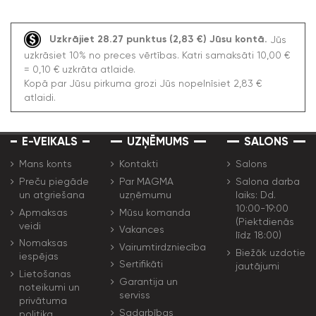
Uzkrājiet 28.27 punktus (2,83 €) Jūsu kontā.
Jūs
uzkrāsiet 10% no preces vērtības. Katri samaksāti 10,00 €
= 0,10 € uzkrāta atlaide.
Kopā par Jūsu pirkuma grozi Jūs nopelnīsiet 2,83 €
atlaidi.
E-VEIKALS
UZŅĒMUMS
SALONS
Mans konts
Kontakti
Salons
Preču piegāde
Par MAGMA
Salona darba
un atgriešana
uzņēmumu
laiks: Dd.
10:00-19:00
Apmaksas
Mūsu komanda
(Piektdienās
veidi
Vakances
līdz 18:00)
Nomaksas
Vairumtirdzniecība
Biežāk uzdotie
iespējas
Sertifikāti
jautājumi
Lietošanas
Garantija un
noteikumi un
serviss
privātuma
Sadarbības
politika