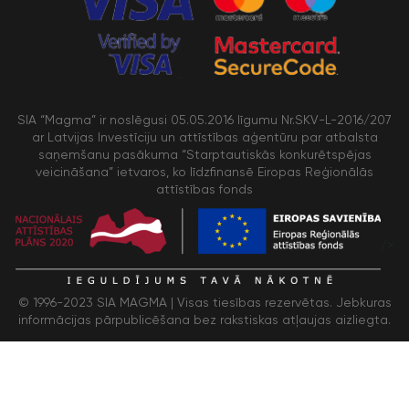
SIA “Magma” ir noslēgusi 05.05.2016 līgumu Nr.SKV-L-2016/207
ar Latvijas Investīciju un attīstības aģentūru par atbalsta
saņemšanu pasākuma “Starptautiskās konkurētspējas
veicināšana” ietvaros, ko līdzfinansē Eiropas Reģionālās
attīstības fonds
/>
© 1996-2023 SIA MAGMA |
Visas tiesības rezervētas. Jebkuras
informācijas pārpublicēšana bez rakstiskas atļaujas aizliegta.