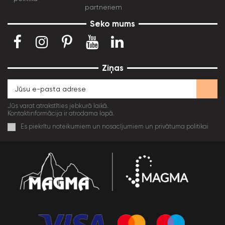
partneriem
Seko mums
Ziņas
Jūs varat atrakstīties jebkurā laikā.
Kontaktinformācija ir atrodama lapā.
Es piekrītu noteikumiem un nosacījumiem un privātuma politikai