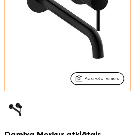
Pielaikot ar kameru
Damixa Merkur atklātais