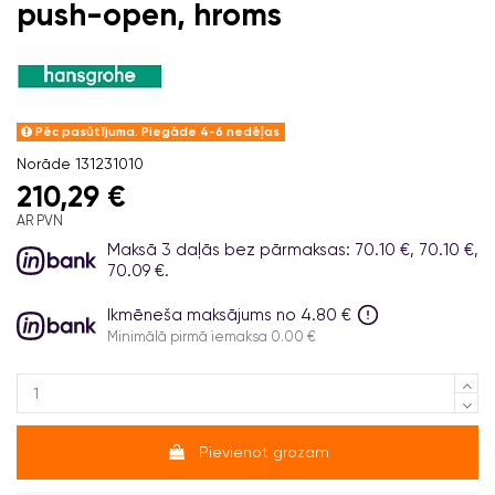
push-open, hroms
Pēc pasūtījuma. Piegāde 4-6 nedēļas
Norāde
131231010
210,29 €
AR PVN
Maksā 3 daļās bez pārmaksas: 70.10 €, 70.10 €,
70.09 €.
Ikmēneša maksājums no 4.80 €
Minimālā pirmā iemaksa 0.00 €
Pievienot grozam