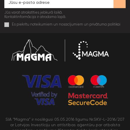
Jūs varat atrakstīties jebkurā laikā.
Kontaktinformācija ir atrodama lapā.
Es piekrītu noteikumiem un nosacījumiem un privātuma politikai
SIA “Magma” ir noslēgusi 05.05.2016 līgumu Nr.SKV-L-2016/207
ar Latvijas Investīciju un attīstības aģentūru par atbalsta