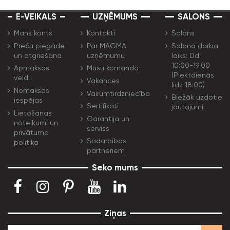
E-VEIKALS
UZŅĒMUMS
SALONS
Mans konts
Kontakti
Salons
Preču piegāde
Par MAGMA
Salona darba
un atgriešana
uzņēmumu
laiks: Dd.
10:00-19:00
Apmaksas
Mūsu komanda
(Piektdienās
veidi
Vakances
līdz 18:00)
Nomaksas
Vairumtirdzniecība
Biežāk uzdotie
iespējas
Sertifikāti
jautājumi
Lietošanas
Garantija un
noteikumi un
serviss
privātuma
Sadarbības
politika
partneriem
Seko mums
Ziņas