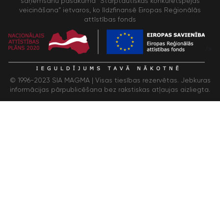
saņemšanu pasākuma “Starptautiskās konkurētspējas
veicināšana” ietvaros, ko līdzfinansē Eiropas Reģionālās
attīstības fonds
/>
© 1996-2023 SIA MAGMA |
Visas tiesības rezervētas. Jebkuras
informācijas pārpublicēšana bez rakstiskas atļaujas aizliegta.