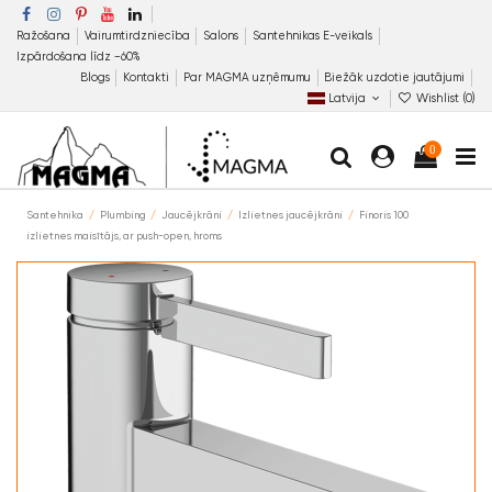
Ražošana
Vairumtirdzniecība
Salons
Santehnikas E-veikals
Izpārdošana līdz −60%
Blogs
Kontakti
Par MAGMA uzņēmumu
Biežāk uzdotie jautājumi
Latvija
Wishlist (
0
)
0
Santehnika
Plumbing
Jaucējkrāni
Izlietnes jaucējkrāni
Finoris 100
izlietnes maisītājs, ar push-open, hroms