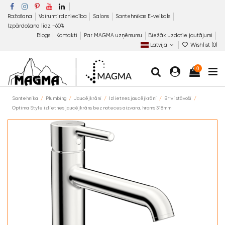
Ražošana
Vairumtirdzniecība
Salons
Santehnikas E-veikals
Izpārdošana līdz −60%
Blogs
Kontakti
Par MAGMA uzņēmumu
Biežāk uzdotie jautājumi
Latvija
Wishlist (
0
)
0
Santehnika
Plumbing
Jaucējkrāni
Izlietnes jaucējkrāni
Brīvi stāvoši
Optima Style izlietnes jaucējkrāns bez noteces aizvara, hroms 318mm