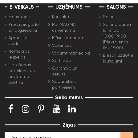
E-VEIKALS
UZŅĒMUMS
SALONS
Mans konts
Kontakti
Salons
Preču piegāde
Par MAGMA
Salona darba
un atgriešana
uzņēmumu
laiks: Dd.
10:00-19:00
Apmaksas
Mūsu komanda
(Piektdienās
veidi
Vakances
līdz 18:00)
Nomaksas
Vairumtirdzniecība
Biežāk uzdotie
iespējas
Sertifikāti
jautājumi
Lietošanas
Garantija un
noteikumi un
serviss
privātuma
Sadarbības
politika
partneriem
Seko mums
Ziņas