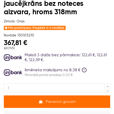
jaucējkrāns bez noteces
aizvara, hroms 318mm
Zīmols:
Oras
Pēc pasūtījuma. Piegāde 4-6 nedēļas
Norāde
130103210
367,81 €
AR PVN
Maksā 3 daļās bez pārmaksas: 122.61 €, 122.61
€, 122.59 €.
Ikmēneša maksājums no 8.38 €
Minimālā pirmā iemaksa 0.00 €
Pievienot grozam