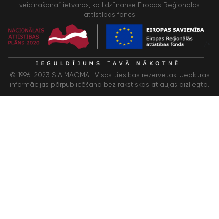
veicināšana” ietvaros, ko līdzfinansē Eiropas Reģionālās
attīstības fonds
/>
© 1996-2023 SIA MAGMA |
Visas tiesības rezervētas. Jebkuras
informācijas pārpublicēšana bez rakstiskas atļaujas aizliegta.