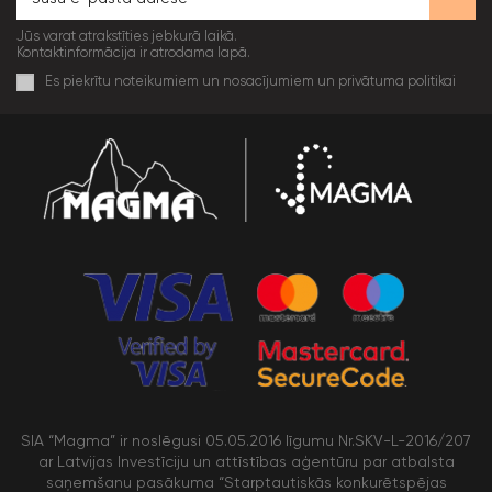
Jūs varat atrakstīties jebkurā laikā.
Kontaktinformācija ir atrodama lapā.
Es piekrītu noteikumiem un nosacījumiem un privātuma politikai
SIA “Magma” ir noslēgusi 05.05.2016 līgumu Nr.SKV-L-2016/207
ar Latvijas Investīciju un attīstības aģentūru par atbalsta
saņemšanu pasākuma “Starptautiskās konkurētspējas